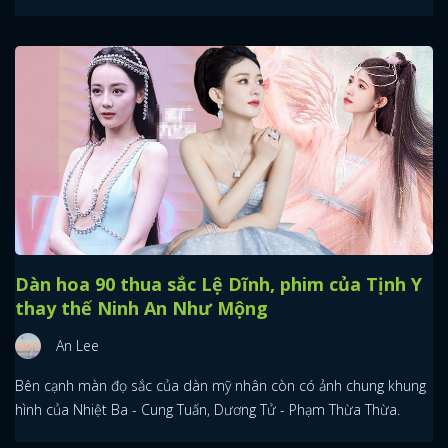
Dàn hoa 90 thua sắc Lệ Dĩnh, phim của Tịnh Y
thay thế Ninh An Như Mộng
An Lee
Bên cạnh màn đọ sắc của dàn mỹ nhân còn có ảnh chung khung
hình của Nhiệt Ba - Cung Tuấn, Dương Tử - Phạm Thừa Thừa.