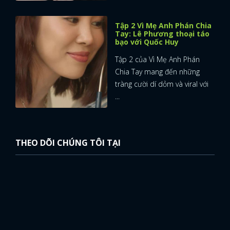
Tập 2 Vì Mẹ Anh Phán Chia
Tay: Lê Phương thoại táo
bạo với Quốc Huy
Tập 2 của Vì Mẹ Anh Phán
Chia Tay mang đến những
tràng cười dí dỏm và viral với
...
THEO DÕI CHÚNG TÔI TẠI