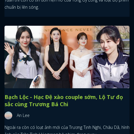
chuẩn bị lên sóng.
Bạch Lộc - Hạc Đệ xào couple sớm, Lộ Tư đọ
sắc cùng Trương Bá Chi
An Lee
Ngoài ra còn có loạt ảnh mới của Trương Tịnh Nghi, Châu Dã, hình