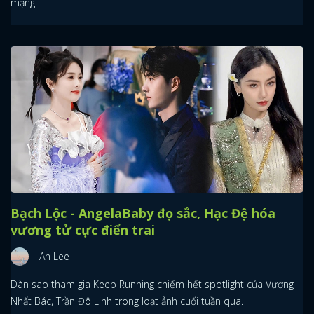
mạng.
Bạch Lộc - AngelaBaby đọ sắc, Hạc Đệ hóa
vương tử cực điển trai
An Lee
Dàn sao tham gia Keep Running chiếm hết spotlight của Vương
Nhất Bác, Trần Đô Linh trong loạt ảnh cuối tuần qua.