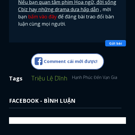
Nếu bạn quan tâm phim Hoa ngữ, đời sống
Cbiz hay những drama dưa hấp dẫn
, mời
bạn
bấm vào đây
để đăng bài trao đổi bàn
luận cùng mọi người.
Gửi bài
Comment cái mới được!
Triệu Lệ Dĩnh
Hạnh Phúc Đến Vạn Gia
Sao H
Tags
FACEBOOK - BÌNH LUẬN