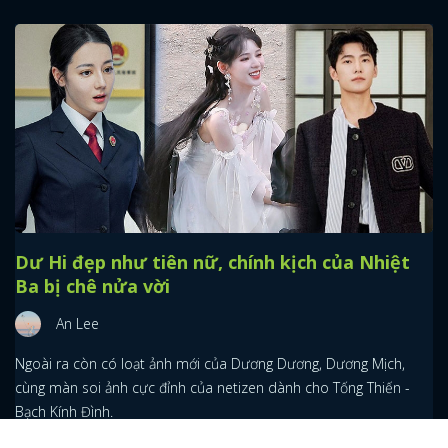
Dư Hi đẹp như tiên nữ, chính kịch của Nhiệt
Ba bị chê nửa vời
An Lee
Ngoài ra còn có loạt ảnh mới của Dương Dương, Dương Mịch,
cùng màn soi ảnh cực đỉnh của netizen dành cho Tống Thiến -
Bạch Kính Đình.