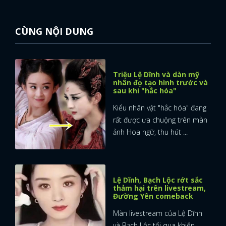
CÙNG NỘI DUNG
Triệu Lệ Dĩnh và dàn mỹ
x
nhân đọ tạo hình trước và
ĐĂNG NHẬP
sau khi "hắc hóa"
Kiểu nhân vật "hắc hóa" đang
rất được ưa chuộng trên màn
FACEBOOK
GOOGLE
ảnh Hoa ngữ, thu hút ...
Lệ Dĩnh, Bạch Lộc rớt sắc
thảm hại trên livestream,
Đường Yên comeback
Màn livestream của Lệ Dĩnh
và Bạch Lộc tối qua khiến