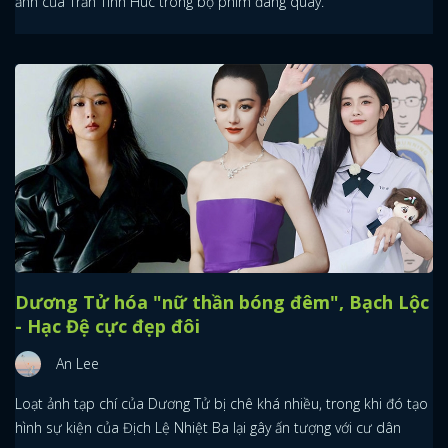
ảnh của Trần Tinh Húc trong bộ phim đang quay.
Dương Tử hóa "nữ thần bóng đêm", Bạch Lộc
- Hạc Đệ cực đẹp đôi
An Lee
Loạt ảnh tạp chí của Dương Tử bị chê khá nhiều, trong khi đó tạo
hình sự kiện của Địch Lệ Nhiệt Ba lại gây ấn tượng với cư dân