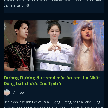
thư nhà tài phiệt.
Dương Dương đu trend mặc áo ren, Lý Nhất
Đồng bắt chước Cúc Tịnh Y
An Lee
Bên cạnh loạt ảnh tạp chí của Dương Dương, AngelaBaby, Cung
Tuấn thì còn có tin đồn hẹn hò của Tống Uy Long và loạt bộ phim