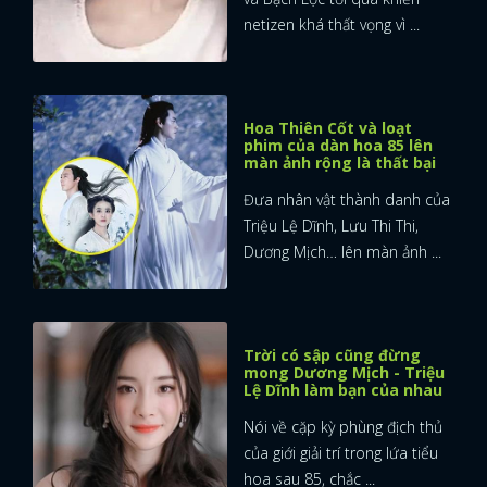
netizen khá thất vọng vì ...
Hoa Thiên Cốt và loạt
phim của dàn hoa 85 lên
màn ảnh rộng là thất bại
Đưa nhân vật thành danh của
Triệu Lệ Dĩnh, Lưu Thi Thi,
Dương Mịch… lên màn ảnh ...
Trời có sập cũng đừng
mong Dương Mịch - Triệu
Lệ Dĩnh làm bạn của nhau
Nói về cặp kỳ phùng địch thủ
của giới giải trí trong lứa tiểu
hoa sau 85, chắc ...