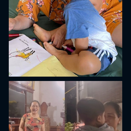
FACEBOOK
GOOGLE