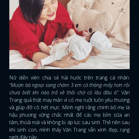
Nữ diễn viên chia sẻ hài hước trên trang cá nhân:
“Mượn bà ngoại sang chăm 3 em có tháng mấy hơn rồi
chưa biết khi nào trả về thôi chớ có lâu đâu à”
. Vân
Trang quả thật may mắn vì có mẹ ruột luôn yêu thương
và giúp đỡ cô hết mực. Mình nghĩ rằng chính bố mẹ là
hậu phương vững chắc nhất để các mẹ bỉm sữa an
tâm, thoải mái và không bị áp lực sau sinh. Thế nên sau
khi sinh con, mình thấy Vân Trang vẫn xinh đẹp, rạng
ngời đây này.