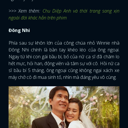
>>> Xem thêm:
Chu Diệp Anh và thời trang sang xịn
ngoài đời khác hẳn trên phim
Đông Nhi
Phía sau sự khôn lớn của công chúa nhỏ Winnie nhà
Đông Nhi chính là bàn tay khéo léo của ông ngoại.
Ngay từ khi con gái bầu bí, bố của nữ ca sĩ đã chăm lo
hết mực, hỏi han, động viên và tâm sự với cô. Hồi nữ ca
sĩ bầu bí 5 tháng, ông ngoại cũng không ngại xách xe
máy chở cô đi mua sinh tố, nhìn mà đáng yêu vô cùng.