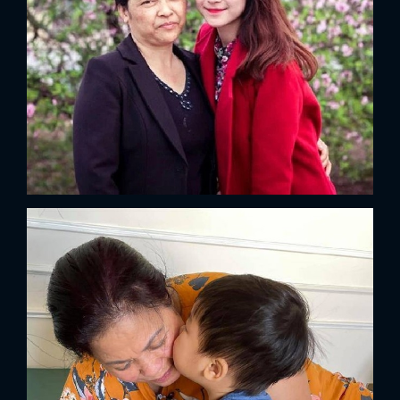
x
ĐĂNG NHẬP