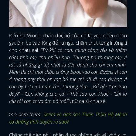
Đến khi Winnie chào đời, bố của cô lại yêu chiều cháu
gái, ôm bé vào lòng để ru ngủ, chăm chút từng li từng tí
cho cháu gái.
“Từ khi có con, mình càng yêu và thấm
cảm tình mẹ cha nhiều hơn. Thương bố thương mẹ vì
tất cả những gì tốt nhất là đều dành cho chị em mình.
Mình thì chỉ mới chập chững bước vào con đường vì con
4 tháng nay thôi nhưng bố mẹ thì đã đi con đường vì
con ấy hơn 30 năm rồi. Thương lắm… Bố hỏi ’Con Sao
đấy?’ - ‘Con không cao cả’ - ‘Thế sao con khóc’ - ‘Chỉ là
lâu rồi con chưa ôm bố thôi’”
, nữ ca sĩ chia sẻ.
>>> Xem thêm:
Salim và dàn sao Thiên Thần Hộ Mệnh
có đường tình duyên ra sao?
Chẳng thể nào phủ nhận được những vất vả, khổ cực,