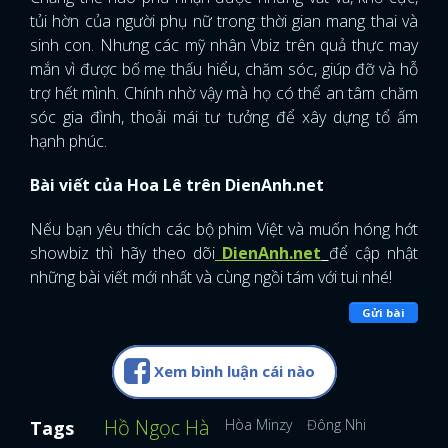
tủi hờn của người phụ nữ trong thời gian mang thai và
sinh con. Nhưng các mỹ nhân Vbiz trên quả thực may
mắn vì được bố mẹ thấu hiểu, chăm sóc, giúp đỡ và hỗ
trợ hết mình. Chính nhờ vậy mà họ có thể an tâm chăm
sóc gia đình, thoải mái tư tưởng để xây dựng tổ ấm
hạnh phúc.
Bài viết của Hoa Lê trên DienAnh.net
Nếu bạn yêu thích các bộ phim Việt và muốn hóng hớt
showbiz thì hãy theo dõi
DienAnh.net
để cập nhật
những bài viết mới nhất và cùng ngồi tám với tui nhé!
Gửi bài
Xem bình luận cái nào
Hồ Ngọc Hà
Hòa Minzy
Đông Nhi
Tags