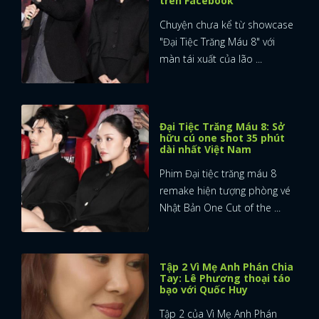
trên Facebook
Chuyện chưa kể từ showcase
"Đại Tiệc Trăng Máu 8" với
màn tái xuất của lão ...
Đại Tiệc Trăng Máu 8: Sở
hữu cú one shot 35 phút
dài nhất Việt Nam
Phim Đại tiệc trăng máu 8
remake hiện tượng phòng vé
Nhật Bản One Cut of the ...
Tập 2 Vì Mẹ Anh Phán Chia
Tay: Lê Phương thoại táo
x
bạo với Quốc Huy
ĐĂNG NHẬP
Tập 2 của Vì Mẹ Anh Phán