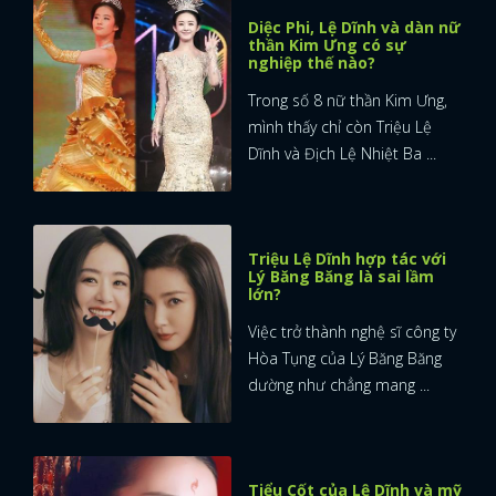
Diệc Phi, Lệ Dĩnh và dàn nữ
thần Kim Ưng có sự
nghiệp thế nào?
Trong số 8 nữ thần Kim Ưng,
mình thấy chỉ còn Triệu Lệ
Dĩnh và Địch Lệ Nhiệt Ba ...
Triệu Lệ Dĩnh hợp tác với
Lý Băng Băng là sai lầm
lớn?
Việc trở thành nghệ sĩ công ty
Hòa Tụng của Lý Băng Băng
dường như chẳng mang ...
Tiểu Cốt của Lệ Dĩnh và mỹ