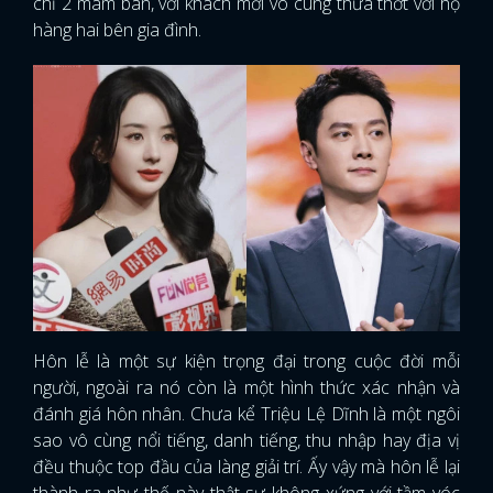
chỉ 2 mâm bàn, với khách mời vô cùng thưa thớt với họ
hàng hai bên gia đình.
Hôn lễ là một sự kiện trọng đại trong cuộc đời mỗi
người, ngoài ra nó còn là một hình thức xác nhận và
đánh giá hôn nhân. Chưa kể Triệu Lệ Dĩnh là một ngôi
sao vô cùng nổi tiếng, danh tiếng, thu nhập hay địa vị
đều thuộc top đầu của làng giải trí. Ấy vậy mà hôn lễ lại
thành ra như thế này thật sự không xứng với tầm vóc