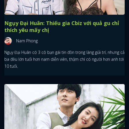
Ngụy Đại Huân: Thiếu gia Cbiz với quả gu chỉ
thích yêu mấy chị
Nam Phong
Ngụy Đại Huân có 3 cô bạn gái tin đồn trong làng giải trí, nhưng cả
ba đều lớn tuổi hơn nam diễn viên, thậm chí có người hơn anh tới
10 tuổi.