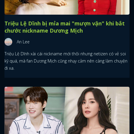
Triệu Lệ Dĩnh bị mỉa mai "mượn vận" khi bắt
chước nickname Dương Mịch
An Lee
Triệu Lệ Dĩnh xài cái nickname mới thôi nhưng netizen có vẻ soi
kỹ quá, mà fan Dương Mịch cũng nhạy cảm nên càng làm chuyện
đi xa.