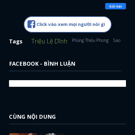
Gửi bài
Click vào xem mọi người nói gì
Triệu Lệ Dĩnh
Phùng Thiệu Phong
Sao Hoa N
Tags
FACEBOOK - BÌNH LUẬN
CÙNG NỘI DUNG