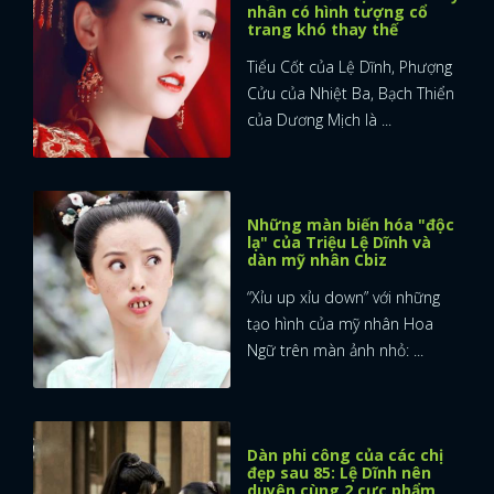
nhân có hình tượng cổ
trang khó thay thế
Tiểu Cốt của Lệ Dĩnh, Phượng
Cửu của Nhiệt Ba, Bạch Thiển
của Dương Mịch là ...
Những màn biến hóa "độc
lạ" của Triệu Lệ Dĩnh và
dàn mỹ nhân Cbiz
“Xỉu up xỉu down” với những
tạo hình của mỹ nhân Hoa
Ngữ trên màn ảnh nhỏ: ...
Dàn phi công của các chị
đẹp sau 85: Lệ Dĩnh nên
duyên cùng 2 cực phẩm