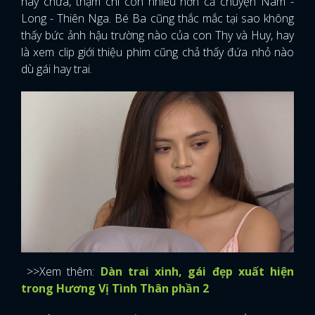
hay chưa, thậm chí còn nhiều hơn cả chuyện Nam -
Long - Thiên Nga. Bé Ba cũng thắc mắc tại sao không
thấy bức ảnh hậu trường nào của con Thy và Huy, hay
là xem clip giới thiệu phim cũng chả thấy đứa nhỏ nào
dù gái hay trai.
>>Xem thêm:
Dàn trai xinh, gái đẹp xuất hiện
trong Hương Vị Tình Thân phần 2