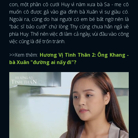
con, một phần cô cưới Huy vì năm xưa bà Sa - mẹ cô
muốn cô được gả vào gia đình bà Xuân vì sự giàu có.
Ngoài ra, cũng do hai người có em bé bất ngờ nên là
“bác sĩ bảo cưới” chứ lòng Thy cũng chưa hẳn ngả về
phía Huy. Thế nên việc đi làm cả ngày, vùi đầu vào công
việc cũng là để trốn tránh.
>>Xem thêm:
Hương Vị Tình Thân 2: Ông Khang -
bà Xuân "đường ai nấy đi"?