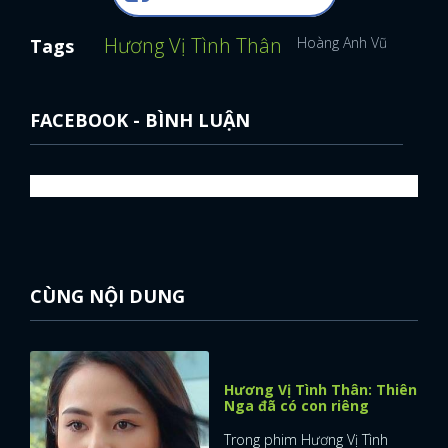
Hương Vị Tình Thân
Hoàng Anh Vũ
Phim V
Tags
FACEBOOK - BÌNH LUẬN
CÙNG NỘI DUNG
Hương Vị Tình Thân: Thiên
x
Nga đã có con riêng
ĐĂNG NHẬP
Trong phim Hương Vị Tình