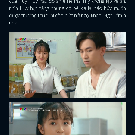
của Huy. Huy nấu đồ ăn ê hề mà Thy không kịp về ăn,
nhìn Huy hụt hẫng nhưng cô bé kia lại háo hức muốn
được thưởng thức, lại còn nức nở ngợi khen. Nghi lắm à
nha.