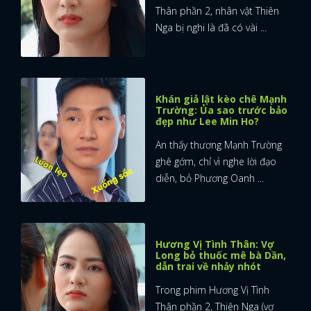
Thân phần 2, nhân vật Thiên
FACEBOOK
GOOGLE
Nga bị nghi là đã có vài ...
Khán giả lật kèo chê Mạnh
Trường: Ủa sao trước bảo
đẹp như Lee Min Ho?
An thấy thương Mạnh Trường
ghê gớm, chỉ vì nghe lời đạo
diễn, bỏ Phương Oanh ...
Hương Vị Tình Thân: Vợ
Long bỏ thuốc mê bà Dần,
dẫn trai về nhảy nhót
Trong phim Hương Vị Tình
Thân phần 2, Thiên Nga (vợ