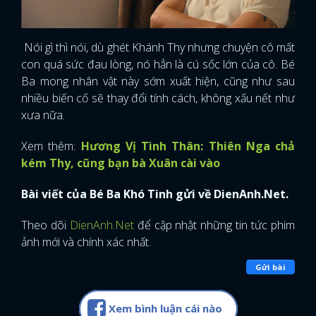
Nói gì thì nói, dù ghét Khánh Thy nhưng chuyện cô mất
con quá sức đau lòng, nó hẳn là cú sốc lớn của cô. Bé
Ba mong nhân vật này sớm xuất hiện, cũng như sau
nhiều biến cố sẽ thay đổi tính cách, không xấu nết như
xưa nữa.
Xem thêm:
Hương Vị Tình Thân: Thiên Nga chả
kém Thy, cũng bạn bà Xuân cài vào
Bài viết của Bé Ba Khó Tinh gửi về DienAnh.Net.
Theo dõi
DienAnh.Net
để cập nhật những tin tức phim
ảnh mới và chính xác nhất.
Gửi bài
Xem bình luận cái nào