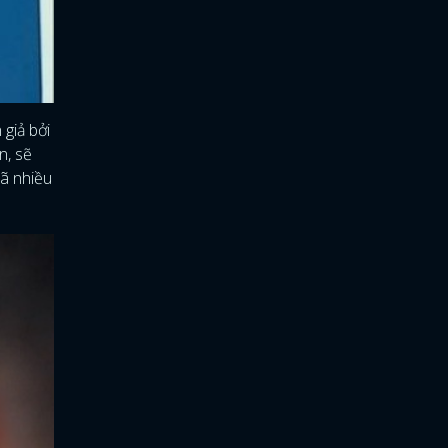
 giả bởi
n, sẽ
đã nhiều