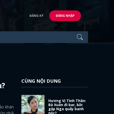
ĐĂNG KÝ
ĐĂNG NHẬP
CÙNG NỘI DUNG
u?
Hương Vị Tình Thân:
Bà Xuân đi bar, bắt
đảo khán
gặp Nga quẩy banh
còn phải
nóc?