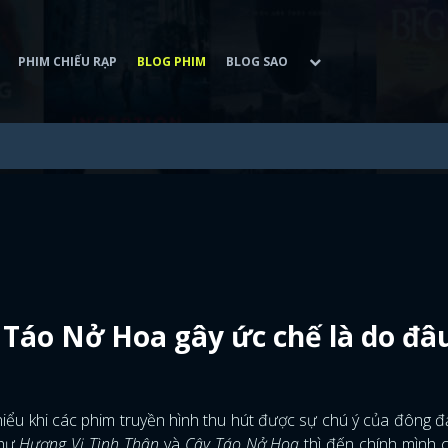
PHIM CHIẾU RẠP
BLOG PHIM
BLOG SAO
 Táo Nở Hoa gây ức chế là do đâ
 hiểu khi các phim truyền hình thu hút được sự chú ý của đông 
như
Hương Vị Tình Thân
và
Cây Táo Nở Hoa
thì đến chính mình 