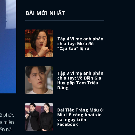
BÀI MỚI NHẤT
Tập 4 Vì mẹ anh phán
chia tay: Mưu đồ
"Cậu Sáu" lộ rõ
Tập 3 Vì mẹ anh phán
chia tay: Võ Điền Gia
Huy gặp Tam Triều
Dâng
Đại Tiệc Trăng Máu 8:
hệ phức
Miu Lê công khai xin
vai ngay trên
ủa miền
Facebook
ến nỗi