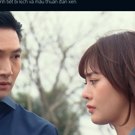
ình tiết bi kịch và mâu thuẫn đan xen.
ĐĂNG NHẬP