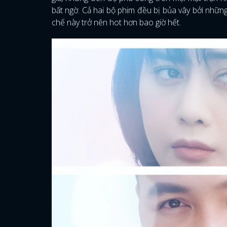
bất ngờ. Cả hai bộ phim đều bị bủa vây bởi những
chế này trở nên hot hơn bao giờ hết.