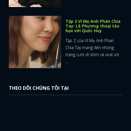
Tập 2 Vì Mẹ Anh Phán Chia
Tay: Lê Phương thoại táo
bạo với Quốc Huy
Tập 2 của Vì Mẹ Anh Phán
Chia Tay mang đến những
tràng cười dí dỏm và viral với
...
THEO DÕI CHÚNG TÔI TẠI