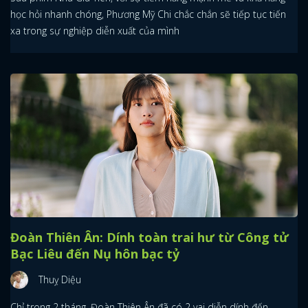
học hỏi nhanh chóng, Phương Mỹ Chi chắc chắn sẽ tiếp tục tiến
xa trong sự nghiệp diễn xuất của mình
Đoàn Thiên Ân: Dính toàn trai hư từ Công tử
Bạc Liêu đến Nụ hôn bạc tỷ
Thuỵ Diệu
Chỉ trong 2 tháng, Đoàn Thiên Ân đã có 2 vai diễn dính đến