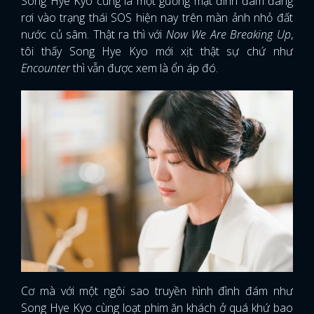
Song Hye Kyo cũng là một gương mặt đình đám đang
rơi vào trạng thái SOS hiện nay trên màn ảnh nhỏ đất
nước củ sâm. Thật ra thì với
Now We Are Breaking Up
,
tôi thấy Song Hye Kyo mới xịt thật sự chứ như
Encounter
thì vẫn được xem là ổn áp đó.
Cơ mà với một ngôi sao truyền hình đình đám như
Song Hye Kyo cùng loạt phim ăn khách ở quá khứ bao