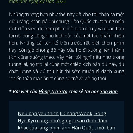
màn ảnh rộng xứ Hàn 2022
Những trường hợp như thế này đã cho tôi nhận ra một
điều rằng, khán giả đại chúng Hàn Quốc chưa từng nhìn
mặt diễn viên để xem phim mà luôn chú ý và quan tâm
tới nội dung cũng như kịch bản của một tác phẩm nhiều
hơn. Những cái tên kể trên trước rất biết chọn phim
hay, còn giờ phong độ này của họ đi xuống nên thành
tích cũng xuống theo. Vậy nên tôi nghĩ nếu như trong
tương lai, họ trở lại cùng một chiếc kịch bản đủ hay, đủ
chất lượng và đủ thu hút thì sớm muộn gì danh xưng
“chiến thần màn ảnh” cũng sẽ trở về với họ thôi.
* Bài viết của
Hồng Trà Sữa
chia sẻ tại box
Sao Hàn
Nếu bạn yêu thích Ji Chang Wook, Song
Hye Kyo cùng những ngôi sao đình đám
khác của làng phim ảnh Hàn Quốc
, mời bạn