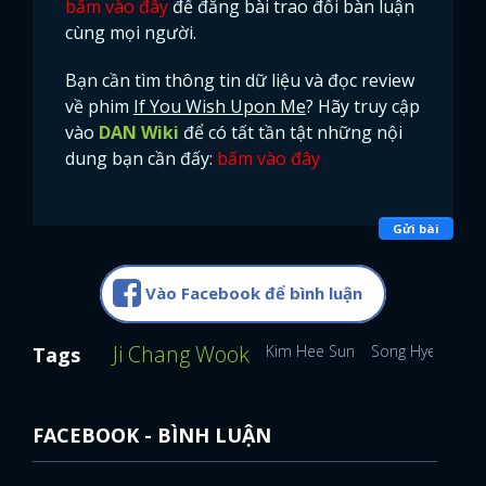
bấm vào đây
để đăng bài trao đổi bàn luận
cùng mọi người.
Bạn cần tìm thông tin dữ liệu và đọc review
về phim
If You Wish Upon Me
? Hãy truy cập
vào
DAN Wiki
để có tất tần tật những nội
dung bạn cần đấy:
bấm vào đây
Gửi bài
Vào Facebook để bình luận
Ji Chang Wook
Kim Hee Sun
Song Hye Kyo
Tags
FACEBOOK - BÌNH LUẬN