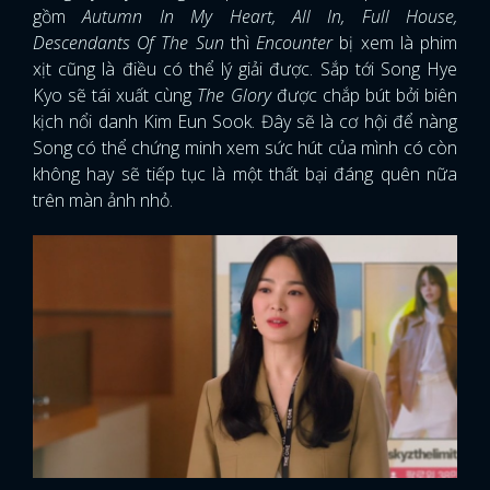
gồm
Autumn In My Heart, All In, Full House,
Descendants Of The Sun
thì
Encounter
bị xem là phim
xịt cũng là điều có thể lý giải được. Sắp tới Song Hye
Kyo sẽ tái xuất cùng
The Glory
được chắp bút bởi biên
kịch nổi danh Kim Eun Sook. Đây sẽ là cơ hội để nàng
Song có thể chứng minh xem sức hút của mình có còn
không hay sẽ tiếp tục là một thất bại đáng quên nữa
trên màn ảnh nhỏ.
x
ĐĂNG NHẬP