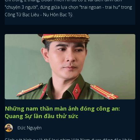
"chuyện 3 người", đứng giữa lựa chọn "trai ngoan - trai hư" trong
Công Tử Bạc Liêu - Nụ Hôn Bạc Tỷ.
Những nam thần màn ảnh đóng công an:
Quang Sự lần đầu thử sức
Đức Nguyên