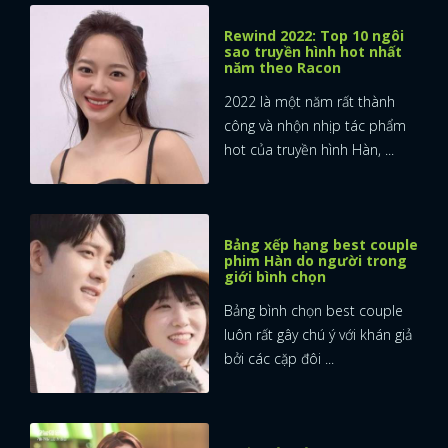
Rewind 2022: Top 10 ngôi
FACEBOOK
GOOGLE
sao truyền hình hot nhất
năm theo Racon
2022 là một năm rất thành
công và nhộn nhịp tác phẩm
hot của truyền hình Hàn, ...
Bảng xếp hạng best couple
phim Hàn do người trong
giới bình chọn
Bảng bình chọn best couple
luôn rất gây chú ý với khán giả
bởi các cặp đôi ...