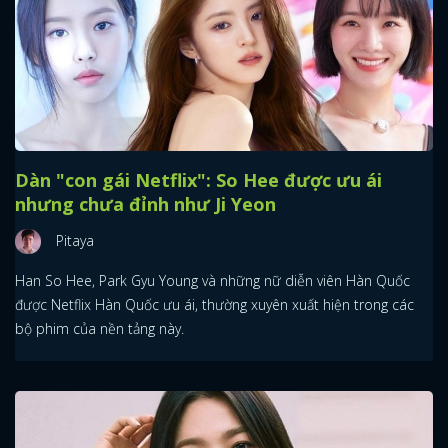
Dàn "con gái Netflix": So Hee được ưu ái
nhưng chưa đỉnh như Ji Yeon
Pitaya
Han So Hee, Park Gyu Young và những nữ diễn viên Hàn Quốc
được Netflix Hàn Quốc ưu ái, thường xuyên xuất hiện trong các
bộ phim của nền tảng này.