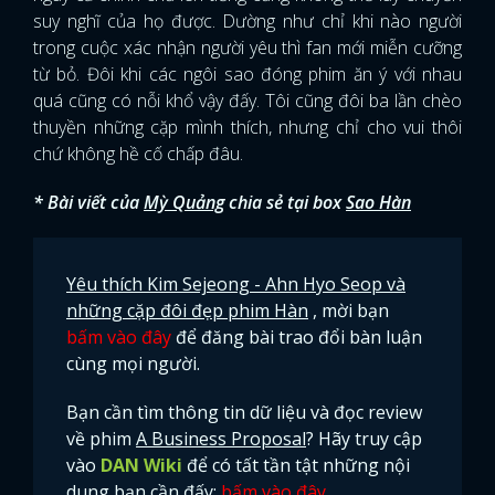
suy nghĩ của họ được. Dường như chỉ khi nào người
trong cuộc xác nhận người yêu thì fan mới miễn cưỡng
từ bỏ. Đôi khi các ngôi sao đóng phim ăn ý với nhau
quá cũng có nỗi khổ vậy đấy. Tôi cũng đôi ba lần chèo
thuyền những cặp mình thích, nhưng chỉ cho vui thôi
chứ không hề cố chấp đâu.
* Bài viết của
Mỳ Quảng
chia sẻ tại box
Sao Hàn
Yêu thích Kim Sejeong - Ahn Hyo Seop và
những cặp đôi đẹp phim Hàn
, mời bạn
bấm vào đây
để đăng bài trao đổi bàn luận
cùng mọi người.
Bạn cần tìm thông tin dữ liệu và đọc review
về phim
A Business Proposal
? Hãy truy cập
vào
DAN Wiki
để có tất tần tật những nội
dung bạn cần đấy:
bấm vào đây