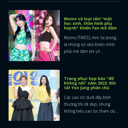
Momo và loạt idol "mặt
học sinh, thân hình phụ
huynh" khiến fan mê đắm
Momo (TWICE), Kim Se Jeong...
là những nữ idol khiến mình
phải mê đắm khi sở ...
Trang phục họp báo "đỡ
không nổi" năm 2022: Đôi
tất Yoo Jung phản chủ
Các sao nữ dưới đây bình
thường thì rất đẹp, nhưng
không hiểu sao lúc tham dự ...
x
ĐĂNG NHẬP