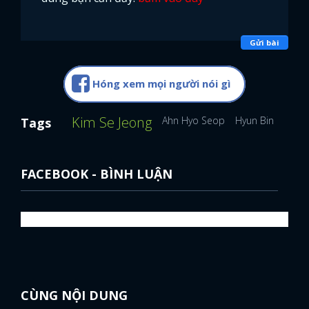
Gửi bài
Hóng xem mọi người nói gì
Kim Se Jeong
Ahn Hyo Seop
Hyun Bin
Song
Tags
FACEBOOK - BÌNH LUẬN
CÙNG NỘI DUNG