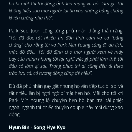
hò bí mật thì tôi đăng ảnh lên mạng xã hội làm gì. Tôi
không hiểu sao mọi người lại tin vào những bằng chứng
khiên cưỡng như thế”
.
Park Seo Joon cũng từng phủ nhận thẳng thắn rằng:
“Tôi đã đọc rất nhiều tin đồn tình cảm và cả “bằng
chứng” cho rằng tôi và Park Min Young cùng đi du lịch,
mặc đồ đôi… Tôi đã định cho mọi người xem vé máy
bay của mình nhưng tôi lại nghĩ việc gì phải làm thế, tôi
đâu có làm gì sai. Trang phục thì ai cũng đều đi theo
trào lưu cả, có tương đồng cũng dễ hiểu”.
Dù đã phủ nhận gay gắt nhưng họ vẫn tiếp tục bị soi và
rất nhiều lần bị nghi ngờ bí mật hẹn hò. Mãi cho tới khi
Park Min Young lộ chuyện hẹn hò bạn trai tài phiệt
ngoài ngành thì chiếc thuyền couple này mới dừng xao
động.
Hyun Bin - Song Hye Kyo