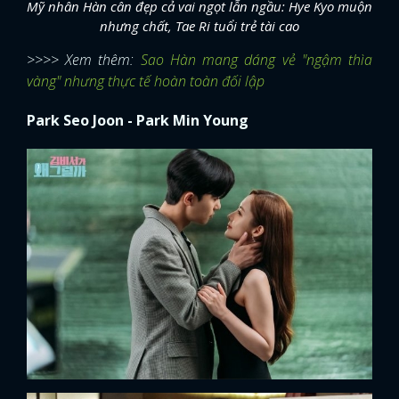
Mỹ nhân Hàn cân đẹp cả vai ngọt lẫn ngầu: Hye Kyo muộn
nhưng chất, Tae Ri tuổi trẻ tài cao
>>>> Xem thêm:
Sao Hàn mang dáng vẻ "ngậm thìa
vàng" nhưng thực tế hoàn toàn đối lập
Park Seo Joon - Park Min Young