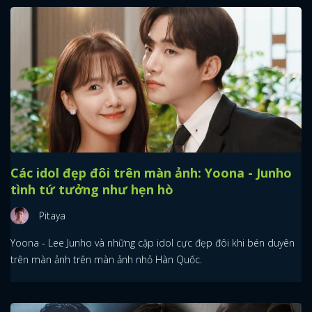
Các idol đẹp đôi trên màn ảnh: Yoona - Junho
tình tứ tưởng như hẹn hò
Pitaya
Yoona - Lee Junho và những cặp idol cực đẹp đôi khi bén duyên
trên màn ảnh trên màn ảnh nhỏ Hàn Quốc.