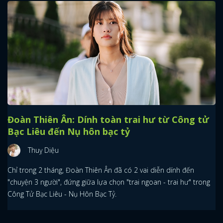
Đoàn Thiên Ân: Dính toàn trai hư từ Công tử
Bạc Liêu đến Nụ hôn bạc tỷ
Thuỵ Diệu
Chỉ trong 2 tháng, Đoàn Thiên Ân đã có 2 vai diễn dính đến
"chuyện 3 người", đứng giữa lựa chọn "trai ngoan - trai hư" trong
Công Tử Bạc Liêu - Nụ Hôn Bạc Tỷ.