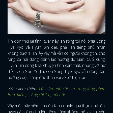
Tin đồn “nối lại tình xưa” này lan rộng tới nỗi phía Song
Hye Kyo và Hyun Bin đều phải lên tiếng phủ nhận
không dưới 1 lần. Ấy vậy mà vẫn có người không tin, cho
rằng cả hai đang đánh lạc hướng dư luận. Cuối cùng,
Hyun Bin công khai chuyện tình cảm thật, nhưng với nữ
diễn viên Son Ye Jin, còn Song Hye Kyo vẫn đang tận
hưởng cuộc sống độc thân vui vẻ tới hiện tại.
>>>> Xem thêm:
Các cặp anh chị em trong làng phim
Hàn: Kiểu gì cũng chỉ 1 người nổi
Vậy mới thấy niềm tin của fan couple quả thực quá lớn,
ngay cả chính chủ lên tiếng cũng không thể lay chuyển