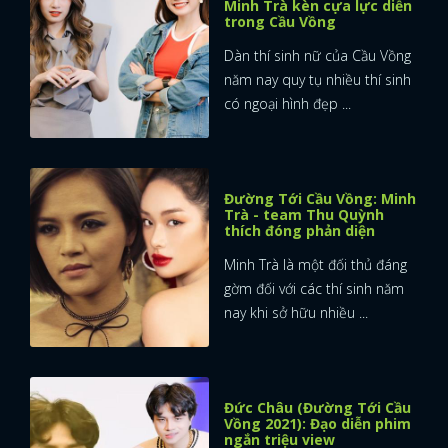
Minh Trà kèn cựa lực diễn
trong Cầu Vồng
Dàn thí sinh nữ của Cầu Vồng
năm nay quy tụ nhiều thí sinh
có ngoại hình đẹp ...
Đường Tới Cầu Vồng: Minh
Trà - team Thu Quỳnh
thích đóng phản diện
Minh Trà là một đối thủ đáng
gờm đối với các thí sinh năm
nay khi sở hữu nhiều ...
Đức Châu (Đường Tới Cầu
Vồng 2021): Đạo diễn phim
ngắn triệu view