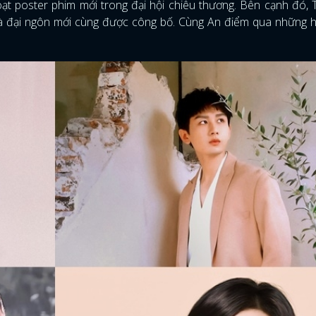
ạt poster phim mới trong đại hội chiêu thương. Bên cạnh đó, 
m và đại ngôn mới cùng được công bố. Cùng An điểm qua những 