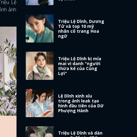
Triệu Lệ
hình ảnh
Triệu Lệ Dĩnh, Dương
Tử và top 10 mỹ
nhân cổ trang Hoa
ngữ
Triệu Lệ Dĩnh bị mỉa
mai vì danh "người
thừa kế của Củng
Lợi"
Lệ Dĩnh xinh xỉu
trong ảnh leak tạo
hình đầu tiên của Dữ
Phượng Hành
Triệu Lệ Dĩnh và dàn