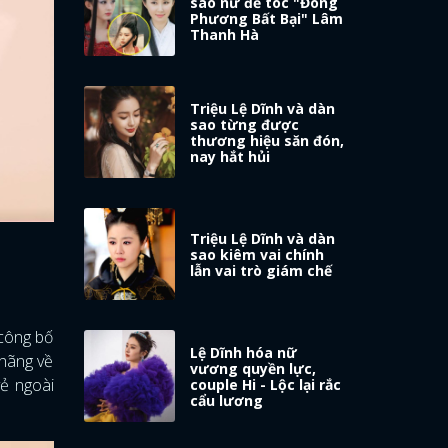
sao nữ để tóc "Đông
Phương Bất Bại" Lâm
Thanh Hà
Triệu Lệ Dĩnh và dàn
sao từng được
thương hiệu săn đón,
nay hắt hủi
Triệu Lệ Dĩnh và dàn
sao kiêm vai chính
lẫn vai trò giám chế
 công bố
Lệ Dĩnh hóa nữ
 hãng về
vương quyền lực,
ẻ ngoài
couple Hi - Lộc lại rắc
cẩu lương