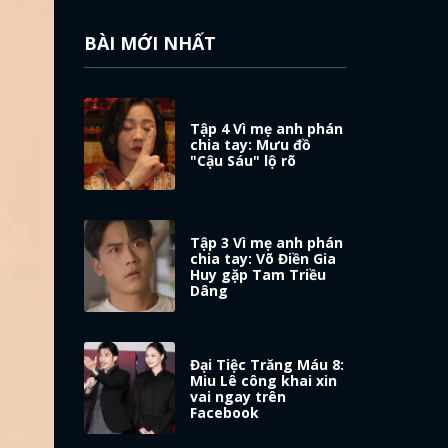
BÀI MỚI NHẤT
Tập 4 Vì mẹ anh phán
chia tay: Mưu đồ
"Cậu Sáu" lộ rõ
Tập 3 Vì mẹ anh phán
chia tay: Võ Điền Gia
Huy gặp Tam Triều
Dâng
Đại Tiệc Trăng Máu 8:
Miu Lê công khai xin
vai ngay trên
Facebook