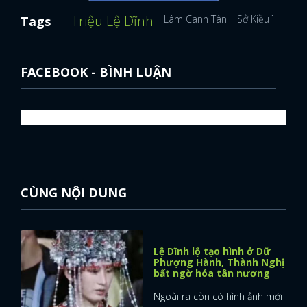
Triệu Lệ Dĩnh
Lâm Canh Tân
Sở Kiều Truyện
Tags
FACEBOOK
GOOGLE
FACEBOOK - BÌNH LUẬN
CÙNG NỘI DUNG
Lệ Dĩnh lộ tạo hình ở Dữ
Phượng Hành, Thành Nghị
bất ngờ hóa tân nương
Ngoài ra còn có hình ảnh mới