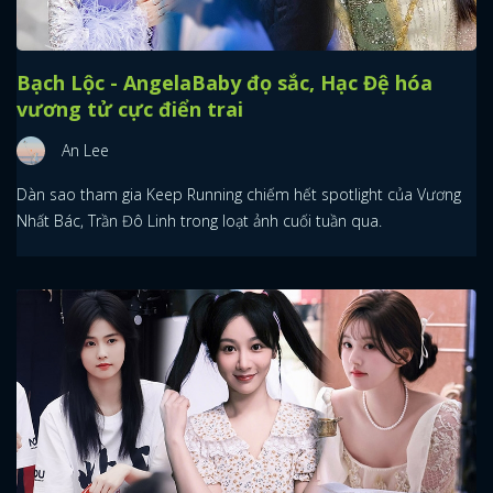
Bạch Lộc - AngelaBaby đọ sắc, Hạc Đệ hóa
vương tử cực điển trai
An Lee
Dàn sao tham gia Keep Running chiếm hết spotlight của Vương
Nhất Bác, Trần Đô Linh trong loạt ảnh cuối tuần qua.