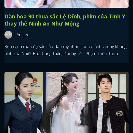
Dàn hoa 90 thua sắc Lệ Dĩnh, phim của Tịnh Y
thay thế Ninh An Như Mộng
An Lee
Bên cạnh màn đọ sắc của dàn mỹ nhân còn có ảnh chung khung
hình của Nhiệt Ba - Cung Tuấn, Dương Tử - Phạm Thừa Thừa.