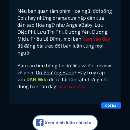
Nếu bạn quan tâm phim Hoa ngữ, đời sống
Cbiz hay những drama dưa hấp dẫn của
dàn sao Hoa ngữ như AngelaBaby, Lưu
Diệc Phi, Lưu Thi Thi, Đường Yên, Dương
Mịch, Triệu Lệ Dĩnh
, mời bạn
bấm vào đây
để đăng bài trao đổi bàn luận cùng mọi
người.
Bạn cần tìm thông tin dữ liệu và đọc review
về phim
Dữ Phượng Hành
? Hãy truy cập
vào
DAN Wiki
để có tất tần tật những nội
dung bạn cần đấy:
bấm vào đây
Gửi bài
x
ĐĂNG NHẬP
Xem bình luận cái nào