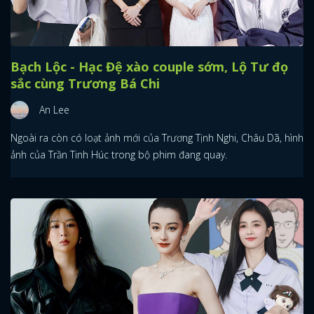
Bạch Lộc - Hạc Đệ xào couple sớm, Lộ Tư đọ
sắc cùng Trương Bá Chi
An Lee
Ngoài ra còn có loạt ảnh mới của Trương Tịnh Nghi, Châu Dã, hình
ảnh của Trần Tinh Húc trong bộ phim đang quay.