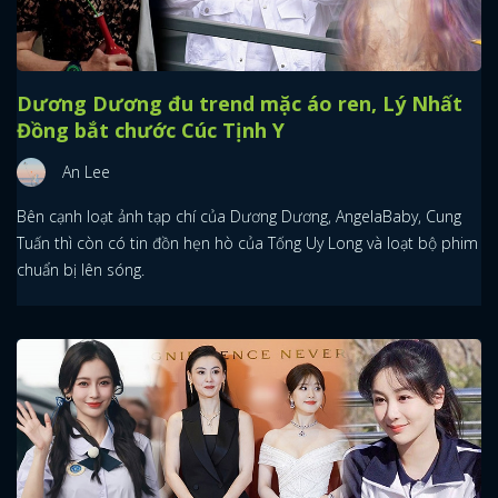
Dương Dương đu trend mặc áo ren, Lý Nhất
Đồng bắt chước Cúc Tịnh Y
An Lee
Bên cạnh loạt ảnh tạp chí của Dương Dương, AngelaBaby, Cung
Tuấn thì còn có tin đồn hẹn hò của Tống Uy Long và loạt bộ phim
chuẩn bị lên sóng.