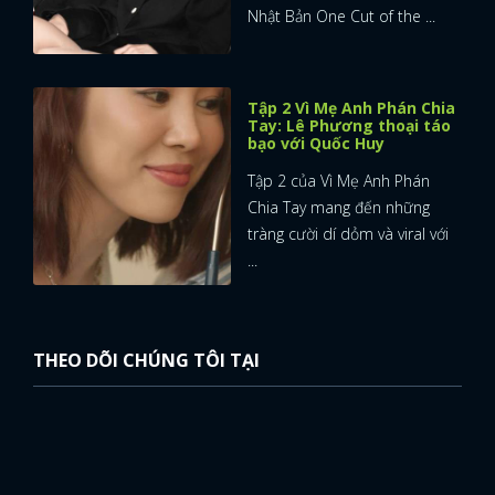
Nhật Bản One Cut of the ...
Tập 2 Vì Mẹ Anh Phán Chia
Tay: Lê Phương thoại táo
bạo với Quốc Huy
Tập 2 của Vì Mẹ Anh Phán
Chia Tay mang đến những
tràng cười dí dỏm và viral với
...
THEO DÕI CHÚNG TÔI TẠI