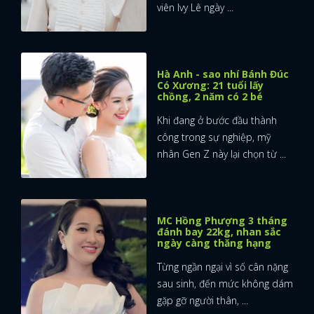
viên Ivy Lê ngày ...
Hà Anh - sao nhí Bánh Đúc
Có Xương: 21 tuổi lấy
chồng, 2 năm có 2 bé
Khi đang ở bước đầu thành
công trong sự nghiệp, mỹ
nhân Gen Z này lại chọn từ ...
MC Hồng Phượng 3 tháng
đánh bay 22kg, nhan sắc
ngày càng thăng hạng
Từng ngần ngại vì số cân nặng
sau sinh, đến mức không dám
gặp gỡ người thân, ...