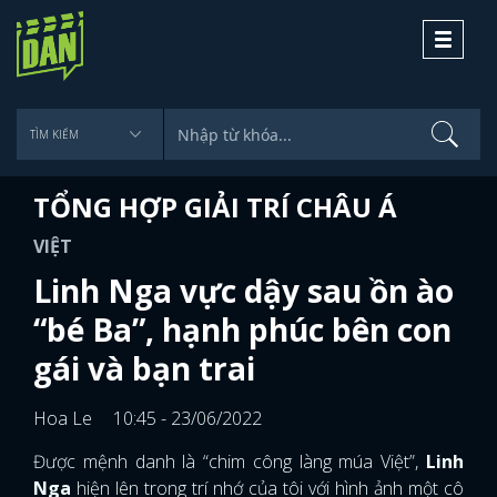
Toggle
navigati
TỔNG HỢP GIẢI TRÍ CHÂU Á
VIỆT
Linh Nga vực dậy sau ồn ào
“bé Ba”, hạnh phúc bên con
gái và bạn trai
Hoa Le
10:45 - 23/06/2022
Được mệnh danh là “chim công làng múa Việt”,
Linh
Nga
hiện lên trong trí nhớ của tôi với hình ảnh một cô