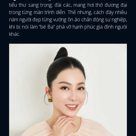
tiểu thư sang trọng, đài các, mang hơi thở đương đại
trong từng màn trình diễn. Thế nhưng, cách đây nhiều
năm người đẹp từng vướng ồn ào chấn động sự nghiệp,
khi bị nói làm “bé Ba” phá vỡ hạnh phúc gia đình người
khác.