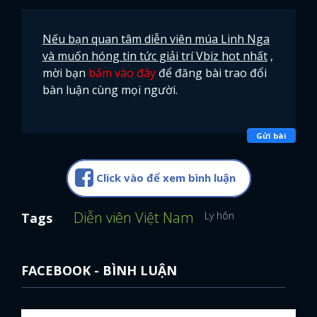
Nếu bạn quan tâm diễn viên múa Linh Nga
và muốn hóng tin tức giải trí Vbiz hot nhất
,
mời bạn
bấm vào đây
để đăng bài trao đổi
bàn luận cùng mọi người.
Gửi bài
Click vào để xem bình luận
Diễn viên Việt Nam
Ly hôn
Tags
FACEBOOK - BÌNH LUẬN