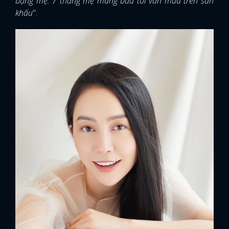
bụng mẹ. 7 tháng mẹ mang bầu tôi vẫn múa trên sân
khấu
".