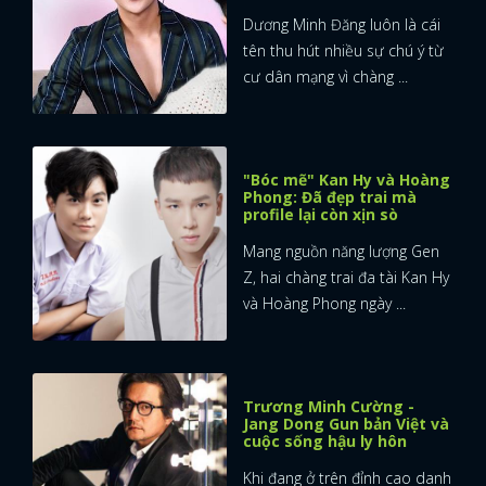
Dương Minh Đăng luôn là cái
tên thu hút nhiều sự chú ý từ
cư dân mạng vì chàng ...
"Bóc mẽ" Kan Hy và Hoàng
Phong: Đã đẹp trai mà
profile lại còn xịn sò
Mang nguồn năng lượng Gen
Z, hai chàng trai đa tài Kan Hy
và Hoàng Phong ngày ...
Trương Minh Cường -
Jang Dong Gun bản Việt và
cuộc sống hậu ly hôn
Khi đang ở trên đỉnh cao danh