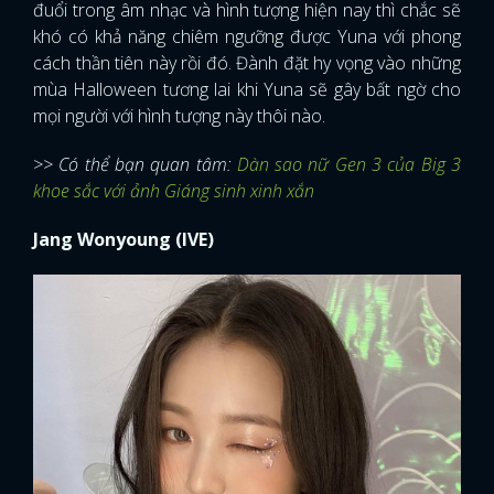
đuổi trong âm nhạc và hình tượng hiện nay thì chắc sẽ
khó có khả năng chiêm ngưỡng được Yuna với phong
cách thần tiên này rồi đó. Đành đặt hy vọng vào những
mùa Halloween tương lai khi Yuna sẽ gây bất ngờ cho
mọi người với hình tượng này thôi nào.
>> Có thể bạn quan tâm:
Dàn sao nữ Gen 3 của Big 3
khoe sắc với ảnh Giáng sinh xinh xắn
Jang Wonyoung (IVE)