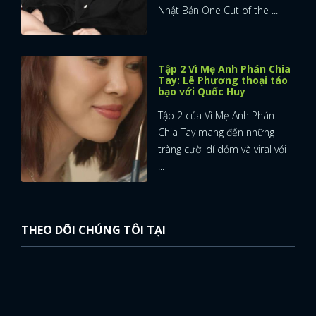
Nhật Bản One Cut of the ...
Tập 2 Vì Mẹ Anh Phán Chia
Tay: Lê Phương thoại táo
bạo với Quốc Huy
Tập 2 của Vì Mẹ Anh Phán
Chia Tay mang đến những
tràng cười dí dỏm và viral với
...
THEO DÕI CHÚNG TÔI TẠI