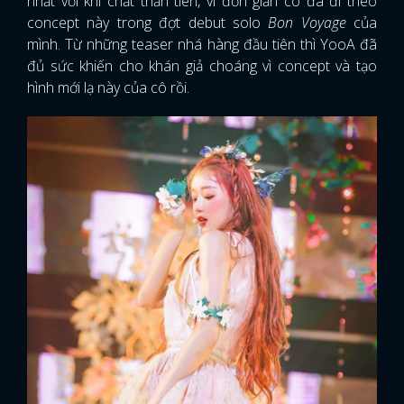
nhất với khí chất thần tiên, vì đơn giản cô đã đi theo
concept này trong đợt debut solo
Bon Voyage
của
mình. Từ những teaser nhá hàng đầu tiên thì YooA đã
đủ sức khiến cho khán giả choáng vì concept và tạo
hình mới lạ này của cô rồi.
x
ĐĂNG NHẬP