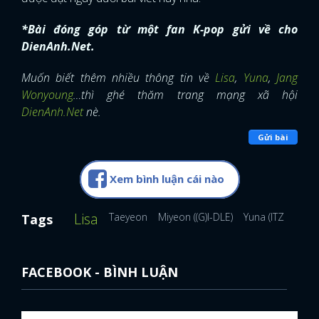
*Bài đóng góp từ một fan K-pop gửi về cho
DienAnh.Net.
Muốn biết thêm nhiều thông tin về
Lisa
,
Yuna
,
Jang
Wonyoung
…thì ghé thăm trang mạng xã hội
DienAnh.Net
nè.
Gửi bài
Xem bình luận cái nào
Lisa
Taeyeon
Miyeon ((G)I-DLE)
Yuna (ITZY)
Tags
FACEBOOK - BÌNH LUẬN