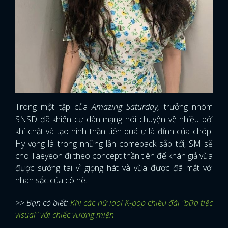
Trong một tập của
Amazing Saturday,
trưởng nhóm
SNSD đã khiến cư dân mạng nói chuyện về nhiều bởi
khí chất và tạo hình thần tiên quá ư là đỉnh của chóp.
Hy vọng là trong những lần comeback sắp tới, SM sẽ
cho Taeyeon đi theo concept thần tiên để khán giả vừa
được sướng tai vì giọng hát và vừa được đã mắt với
nhan sắc của cô nè.
>> Bạn có biết:
Khi các nữ idol K-pop chiêu đãi "bữa tiệc
visual" với chiếc vương miện