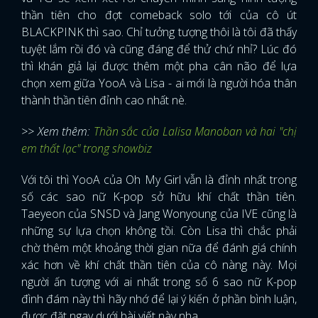
thần tiên cho đợt comeback solo tới của cô út
BLACKPINK thì sao. Chỉ tưởng tượng thôi là tôi đã thấy
tuyệt lắm rồi đó và cũng đáng để thử chứ nhỉ? Lúc đó
thì khán giả lại được thêm một pha cân não để lựa
chọn xem giữa YooA và Lisa - ai mới là người hóa thân
thành thần tiên đỉnh cao nhất nè.
>> Xem thêm:
Thần sắc của Lalisa Manoban và hai "chị
em thất lạc" trong showbiz
Với tôi thì YooA của Oh My Girl vẫn là đỉnh nhất trong
số các sao nữ K-pop sở hữu khí chất thần tiên.
Taeyeon của SNSD và Jang Wonyoung của IVE cũng là
những sự lựa chọn không tồi. Còn Lisa thì chắc phải
chờ thêm một khoảng thời gian nữa để đánh giá chính
xác hơn về khí chất thần tiên của cô nàng này. Mọi
người ấn tượng với ai nhất trong số 6 sao nữ K-pop
đình đám này thì hãy nhớ để lại ý kiến ở phần bình luận,
được đặt ngay dưới bài viết này nha.