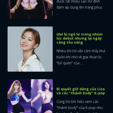
được rất nhiều sao nữ đình
đám áp dụng lên trang phục
...
idol bị ngó lơ trong nhóm
lúc debut nhưng lại ngày
càng tỏa sáng
Nhiều khi tôi vẫn cảm thấy khá
buồn khi nhớ về giai đoạn bị
"bỏ quên" của ...
Bí quyết giữ dáng của Lisa
và các "thánh body" K-pop
Cùng tôi tìm hiểu xem các
"thánh body" của K-pop như