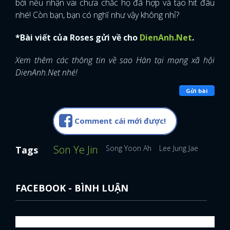
bởi nếu nhận vai chưa chắc họ đã hợp và tạo hit đâu
nhé! Còn bạn, bạn có nghĩ như vậy không nhỉ?
*Bài viết của Roses gửi về cho
DienAnh.Net
.
Xem thêm các thông tin về sao Hàn tại mạng xã hội
DienAnh.Net nhé!
Gửi bài
Comment cái mới được!
Son Ye Jin
Song Yoon Ah
Lee Jung Jae
Kim He
Tags
FACEBOOK - BÌNH LUẬN