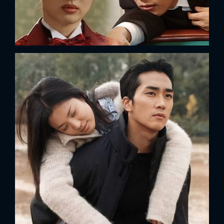
FACEBOOK
GOOGLE