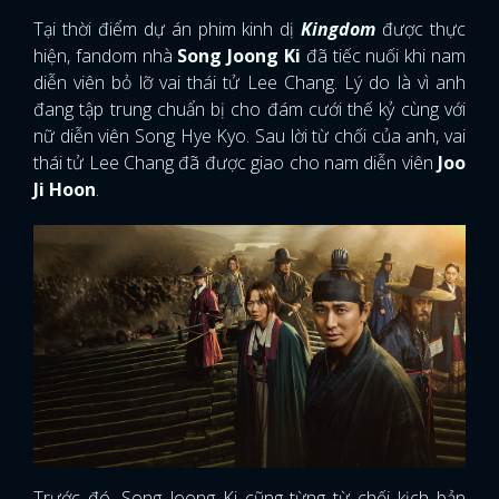
Tại thời điểm dự án phim kinh dị
Kingdom
được thực
hiện, fandom nhà
Song Joong Ki
đã tiếc nuối khi nam
diễn viên bỏ lỡ vai thái tử Lee Chang. Lý do là vì anh
đang tập trung chuẩn bị cho đám cưới thế kỷ cùng với
nữ diễn viên Song Hye Kyo. Sau lời từ chối của anh, vai
thái tử Lee Chang đã được giao cho nam diễn viên
Joo
Ji Hoon
.
Trước đó, Song Joong Ki cũng từng từ chối kịch bản