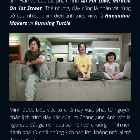
ảnh Hàn với các tác phẩm như
All For Love, Miracle
On 1st Street
.
Thế nhưng, đây cũng là nhân vật từng
bỏ qua nhiều phim điện ảnh triệu view là
Haeundae
,
Makers
và
Running Turtle
.
Mình được biết, việc từ chối này xuất phát từ nguyên
nhân lịch trình dày đặc của Im Chang Jung. Anh vốn là
ngôi sao đắt giá nên quá bận rộn với chuỗi ghi hình nên
đành phải từ chối những kịch bản lớn, không ngờ lại trở
thành siêu hit.