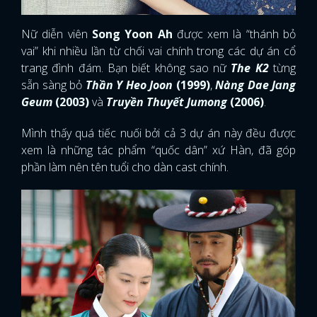
Nữ diễn viên
Song Yoon Ah
được xem là “thánh bỏ
vai” khi nhiều lần từ chối vai chính trong các dự án cổ
trang đình đám. Bạn biết không sao nữ
The K2
từng
sẵn sàng bỏ
Thần Y Heo Joon
(1999)
,
Nàng Dae Jɑng
Geum
(2003)
và
Truyền Thuyết Jumong
(2006)
.
Mình thấy quá tiếc nuối bởi cả 3 dự án này đều được
xem là những tác phẩm “quốc dân” xứ Hàn, đã góp
phần làm nên tên tuổi cho dàn cast chính.