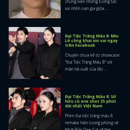
chứng kiến những tương tác
vui nhộn oan gia giữa ...
Đại Tiệc Trăng Máu 8: Miu
Lê công khai xin vai ngay
trên Facebook
Chuyện chưa kể từ showcase
"Đại Tiệc Trăng Máu 8" với
màn tái xuất của lão ...
Đại Tiệc Trăng Máu 8: Sở
hữu cú one shot 35 phút
dài nhất Việt Nam
Phim Đại tiệc trăng máu 8
remake hiện tượng phòng vé
Nhật Bản One Cut of the ...