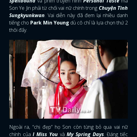
Spellbound
và phim truyền hình
Personal Taste
mà
Son Ye Jin phải từ chối vai nữ chính trong
Chuyện Tình
Sungkyunkwan
. Vai diễn này đã đem lại nhiều danh
tiếng cho
Park Min Young
dù cô chỉ là lựa chọn thứ 2
thôi đấy.
Ngoài ra, “chị đẹp” họ Son còn từng bỏ qua vai nữ
chính của
I Miss You
và
My Spring Days
. Đáng tiếc