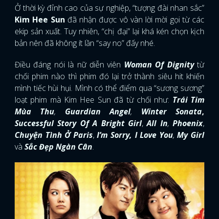
Ở thời kỳ đỉnh cao của sự nghiệp, “tượng đài nhan sắc”
Kim Hee Sun
đã nhận được vô vàn lời mời gọi từ các
ekip sản xuất. Tuy nhiên, “chị đại” lại khá kén chọn kịch
bản nên đã không ít lần “say no” đấy nhé.
Điều đáng nói là nữ diễn viên
Woman Of Dignity
từ
chối phim nào thì phim đó lại trở thành siêu hit khiến
mình tiếc hùi hụi. Mình có thể điểm qua “sương sương”
loạt phim mà Kim Hee Sun đã từ chối như:
Trái Tim
Mùa Thu
,
Guardian Angel
,
Winter Sonata
,
Successful Story Of A Bright Girl
,
All In
,
Phoenix
,
Chuyện Tình Ở Paris
,
I’m Sorry, I Love You
,
My Girl
và
Sắc Đẹp Ngàn Cân
.