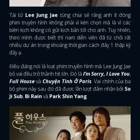
Tài tử
Lee Jung Jae
từng chia sẻ rằng anh ít đóng
phim truyền hình không phải vì kén chọn mà là vì các
biên kịch không có gửi kịch bản tới cho anh. Tuy nhiên,
theo mình được biết thì nam diễn viên đã từ chối rất
nhiều dự án trong khoảng thời gian cách đây 1 thập kỷ
đấy ạ.
Điều đáng nói là loạt phim truyền hình mà Lee Jung Jae
bỏ vai đều trở thành hit lớn. Đó là
I’m Sorry
,
I Love You
,
Full House
và
Chuyện Tình Ở Paris
. Vai chính của ba
bộ phim này sau đó đã được lần lượt đảm nhận bởi
So
Ji Sub
,
Bi Rain
và
Park Shin Yang
.