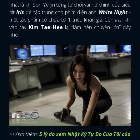
nhất là khi Son Ye Jin từng từ chối vai nữ chính của siêu
hit
Iris
để tập trung cho phim điện ảnh
White Night
-
một tác phẩm có chưa tới 1 triệu khán giả. Còn
Iris
khi
vào tay
Kim Tae Hee
lại “làm nên chuyện lớn” đấy
nhé.
>>Xem thêm:
5 lý do xem Nhật Ký Tự Do Của Tôi của