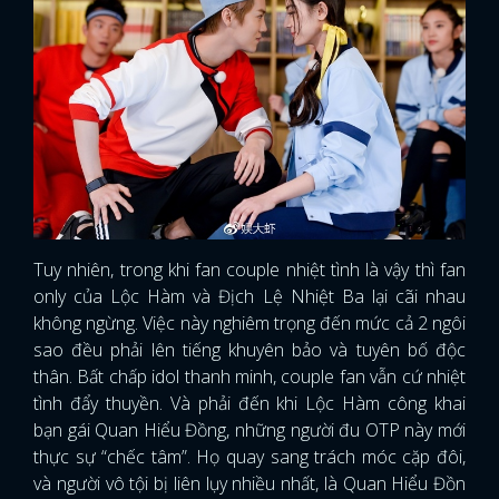
Tuy nhiên, trong khi fan couple nhiệt tình là vậy thì fan
only của Lộc Hàm và Địch Lệ Nhiệt Ba lại cãi nhau
không ngừng. Việc này nghiêm trọng đến mức cả 2 ngôi
sao đều phải lên tiếng khuyên bảo và tuyên bố độc
thân. Bất chấp idol thanh minh, couple fan vẫn cứ nhiệt
tình đẩy thuyền. Và phải đến khi Lộc Hàm công khai
bạn gái Quan Hiểu Đồng, những người đu OTP này mới
thực sự “chếc tâm”. Họ quay sang trách móc cặp đôi,
và người vô tội bị liên lụy nhiều nhất, là Quan Hiểu Đồn