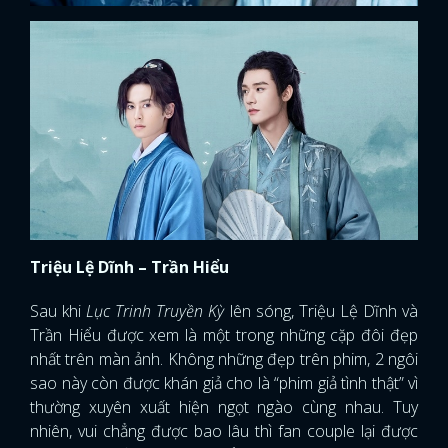
Triệu Lệ Dĩnh – Trần Hiểu
Sau khi
Lục Trinh Truyền Kỳ
lên sóng, Triệu Lệ Dĩnh và
Trần Hiểu được xem là một trong những cặp đôi đẹp
nhất trên màn ảnh. Không những đẹp trên phim, 2 ngôi
sao này còn được khán giả cho là “phim giả tình thật” vì
thường xuyên xuất hiện ngọt ngào cùng nhau. Tuy
nhiên, vui chẳng được bao lâu thì fan couple lại được