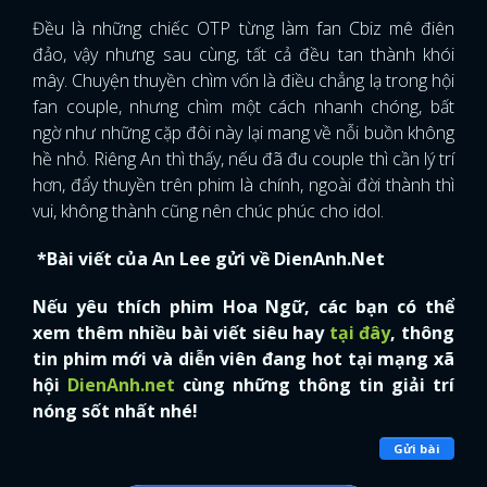
Đều là những chiếc OTP từng làm fan Cbiz mê điên
đảo, vậy nhưng sau cùng, tất cả đều tan thành khói
mây. Chuyện thuyền chìm vốn là điều chẳng lạ trong hội
fan couple, nhưng chìm một cách nhanh chóng, bất
ngờ như những cặp đôi này lại mang về nỗi buồn không
hề nhỏ. Riêng An thì thấy, nếu đã đu couple thì cần lý trí
hơn, đẩy thuyền trên phim là chính, ngoài đời thành thì
vui, không thành cũng nên chúc phúc cho idol.
*Bài viết của An Lee gửi về DienAnh.Net
Nếu yêu thích phim Hoa Ngữ, các bạn có thể
xem thêm nhiều bài viết siêu hay
tại đây
, thông
tin phim mới và diễn viên đang hot tại mạng xã
hội
DienAnh.net
cùng những thông tin giải trí
nóng sốt nhất nhé!
Gửi bài