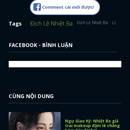
Comment cái mới được!
Địch Lệ Nhiệt Ba
Địch Lệ Nhiệt Ba
Lộc Hàm
Tags
FACEBOOK - BÌNH LUẬN
CÙNG NỘI DUNG
Ngự Giao Ký: Nhiệt Ba giả
trai makeup đậm lè chẳng