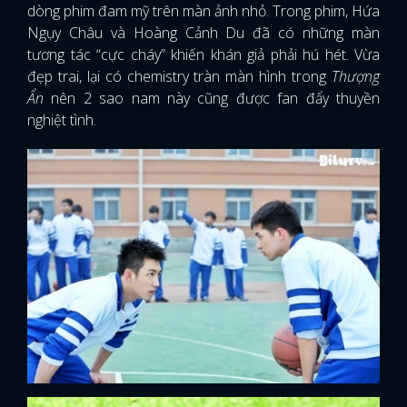
dòng phim đam mỹ trên màn ảnh nhỏ. Trong phim, Hứa
Ngụy Châu và Hoàng Cảnh Du đã có những màn
tương tác “cực cháy” khiến khán giả phải hú hét. Vừa
đẹp trai, lại có chemistry tràn màn hình trong
Thượng
Ẩn
nên 2 sao nam này cũng được fan đẩy thuyền
nghiệt tình.