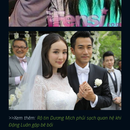
>>Xem thêm:
Rộ tin Dương Mịch phủi sạch quan hệ khi
Đặng Luân gặp bê bối