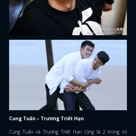
Cung Tuấn – Trương Triết Hạn
Cung Tuấn và Trương Triết Hạn cũng là 2 trong số