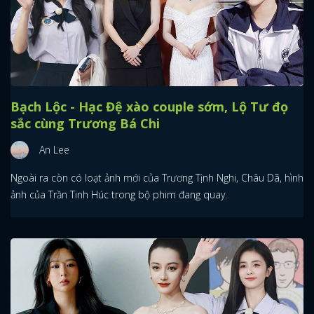
Bạch Lộc - Hạc Đệ xào couple sớm, Lộ Tư đọ
sắc cùng Trương Bá Chi
An Lee
Ngoài ra còn có loạt ảnh mới của Trương Tịnh Nghi, Châu Dã, hình
ảnh của Trần Tinh Húc trong bộ phim đang quay.