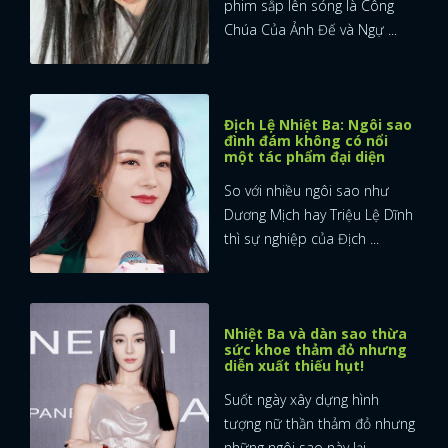
phim sắp lên sóng là Công
Chúa Của Ảnh Đế và Ngự ...
Địch Lệ Nhiệt Ba: Ngôi sao
đình đám không có nổi
một tác phẩm đại diện
So với nhiều ngôi sao như
Dương Mịch hay Triệu Lệ Dĩnh
thì sự nghiệp của Địch ...
Nhiệt Ba và dàn sao thừa
sức khoe thảm đỏ nhưng
diễn xuất thiếu hụt!
Suốt ngày xây dựng hình
tượng nữ thần thảm đỏ nhưng
những ngôi sao này lại ...