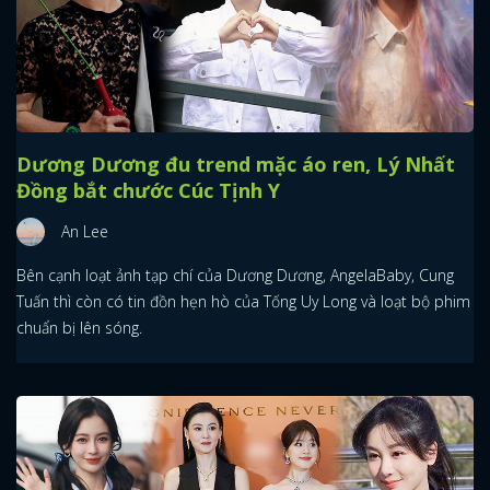
Dương Dương đu trend mặc áo ren, Lý Nhất
Đồng bắt chước Cúc Tịnh Y
An Lee
Bên cạnh loạt ảnh tạp chí của Dương Dương, AngelaBaby, Cung
Tuấn thì còn có tin đồn hẹn hò của Tống Uy Long và loạt bộ phim
chuẩn bị lên sóng.