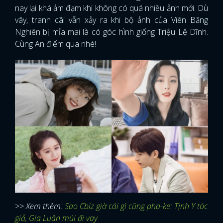
nay lại khá ảm đạm khi không có quá nhiều ảnh mới. Dù
vây, tranh cãi vẫn xảy ra khi bộ ảnh của Viên Băng
Nghiên bị mỉa mai là có góc hình giống Triệu Lệ Dĩnh.
Cùng An điểm qua nhé!
>> Xem thêm:
Sao Cbiz giờ cái gì cũng pha-ke: Tịnh Y tóc
giả, Gia Luân múi đi vay