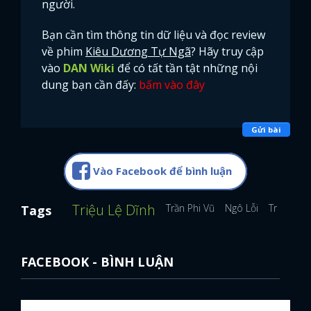
người.
Bạn cần tìm thông tin dữ liệu và đọc review
về phim
Kiêu Dương Tự Ngã
? Hãy truy cập
vào
DAN Wiki
để có tất tần tật những nội
dung bạn cần đấy:
bấm vào đây
Gửi bài
Vào Facebook để bình luận
Triệu Lệ Dĩnh
Trần Phi Vũ
Ngô Lỗi
Trương L
Tags
FACEBOOK - BÌNH LUẬN