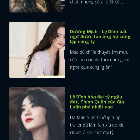
chút, nhưng có ai biết cô ...
Dương Mịch - Lệ Dĩnh bất
ngờ được fan ủng hộ cùng
lập công ty
Mặc dù chỉ là thuyết âm mưu
của fan couple thôi nhưng mà
nghe qua cũng "giòn" ...
Lệ Dĩnh hóa đại tỷ ngầu
đét, Thỉnh Quân của Gia
Luân phá nhiệt cao
Dã Man Sinh Trưởng tung
trailer đã làm fan xỉu up xỉu
down vì khí chất đại tỷ ...