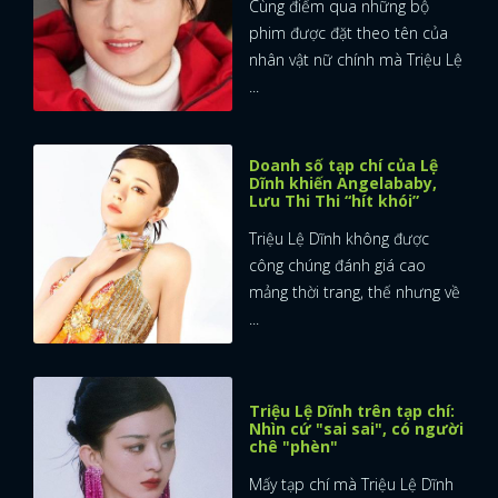
Cùng điểm qua những bộ
phim được đặt theo tên của
nhân vật nữ chính mà Triệu Lệ
...
Doanh số tạp chí của Lệ
Dĩnh khiến Angelababy,
Lưu Thi Thi “hít khói”
Triệu Lệ Dĩnh không được
công chúng đánh giá cao
mảng thời trang, thế nhưng về
...
Triệu Lệ Dĩnh trên tạp chí:
Nhìn cứ "sai sai", có người
chê "phèn"
Mấy tạp chí mà Triệu Lệ Dĩnh