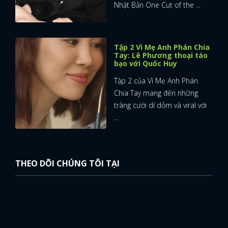
Nhật Bản One Cut of the ...
Tập 2 Vì Mẹ Anh Phán Chia
Tay: Lê Phương thoại táo
bạo với Quốc Huy
Tập 2 của Vì Mẹ Anh Phán
Chia Tay mang đến những
tràng cười dí dỏm và viral với
...
THEO DÕI CHÚNG TÔI TẠI