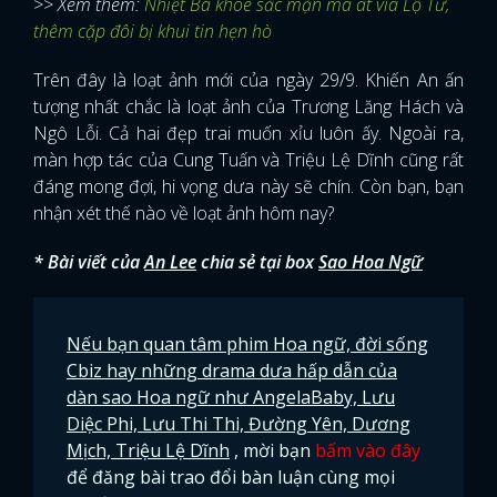
>> Xem thêm:
Nhiệt Ba khoe sắc mặn mà át vía Lộ Tư,
thêm cặp đôi bị khui tin hẹn hò
Trên đây là loạt ảnh mới của ngày 29/9. Khiến An ấn
tượng nhất chắc là loạt ảnh của Trương Lăng Hách và
Ngô Lỗi. Cả hai đẹp trai muốn xỉu luôn ấy. Ngoài ra,
màn hợp tác của Cung Tuấn và Triệu Lệ Dĩnh cũng rất
đáng mong đợi, hi vọng dưa này sẽ chín. Còn bạn, bạn
nhận xét thế nào về loạt ảnh hôm nay?
* Bài viết của
An Lee
chia sẻ tại box
Sao Hoa Ngữ
Nếu bạn quan tâm phim Hoa ngữ, đời sống
Cbiz hay những drama dưa hấp dẫn của
dàn sao Hoa ngữ như AngelaBaby, Lưu
Diệc Phi, Lưu Thi Thi, Đường Yên, Dương
Mịch, Triệu Lệ Dĩnh
, mời bạn
bấm vào đây
để đăng bài trao đổi bàn luận cùng mọi