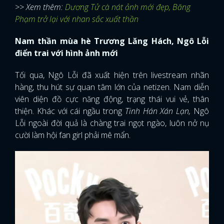
>> Xem thêm:
Dương Tử cà nát ảnh mới đẹp, Băng
Phạm trở lại với nhan sắc xuất thần
Nam thần mùa hè Trương Lăng Hách, Ngô Lỗi
điển trai với hình ảnh mới
Tối qua, Ngô Lỗi đã xuất hiện trên livestream nhãn
hàng, thu hút sự quan tâm lớn của netizen. Nam diễn
viên diện đồ cực năng động, trạng thái vui vẻ, thân
thiện. Khác với cái ngầu trong
Tinh Hán Xán Lạn,
Ngô
Lỗi ngoài đời quả là chàng trai ngọt ngào, luôn nở nụ
cười làm hội fan girl phải mê mẩn.