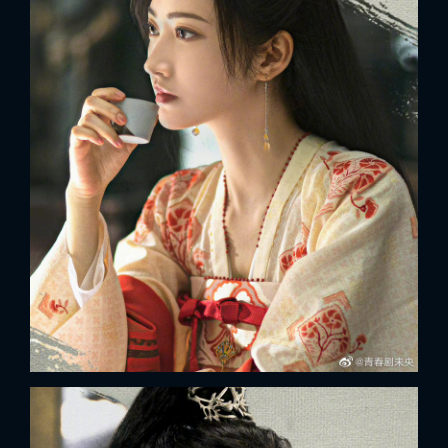
FACEBOOK
GOOGLE