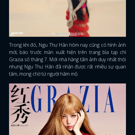
Trong khi đó, Ngu Thư Hân hôm nay cũng có hình ảnh
mới, báo trước màn xuất hiện trên trang bìa tạp chí
Grazia số tháng 7. Mới nhá hàng tấm ảnh duy nhất thôi
nhưng Ngu Thư Hân đã nhận được rất nhiều sự quan
tâm, mong chờ từ người hâm mộ.