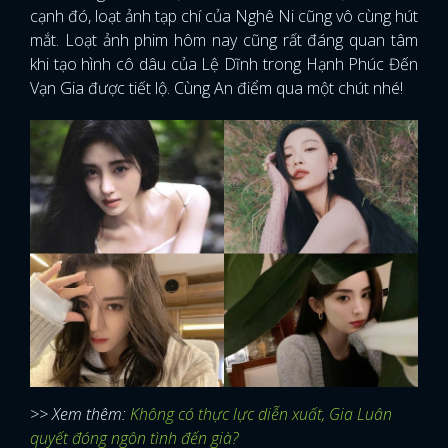
cạnh đó, loạt ảnh tạp chí của Nghê Ni cũng vô cùng hút
mắt. Loạt ảnh phim hôm nay cũng rất đáng quan tâm
khi tạo hình cô dâu của Lệ Dĩnh trong Hạnh Phúc Đến
Vạn Gia được tiết lộ. Cùng An điểm qua một chút nhé!
>> Xem thêm:
Không có thực lực diễn xuất, Gia Luân
quyết đóng ngôn tình đến già?