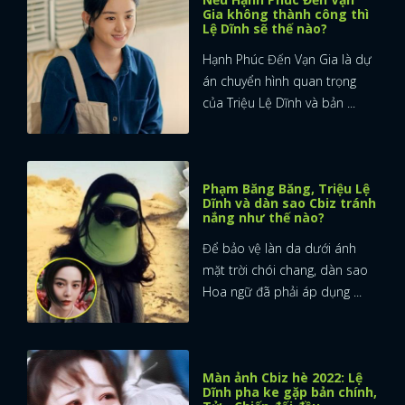
Gia không thành công thì
Lệ Dĩnh sẽ thế nào?
Hạnh Phúc Đến Vạn Gia là dự
án chuyển hình quan trọng
của Triệu Lệ Dĩnh và bản ...
Phạm Băng Băng, Triệu Lệ
Dĩnh và dàn sao Cbiz tránh
nắng như thế nào?
Để bảo vệ làn da dưới ánh
mặt trời chói chang, dàn sao
Hoa ngữ đã phải áp dụng ...
Màn ảnh Cbiz hè 2022: Lệ
Dĩnh pha ke gặp bản chính,