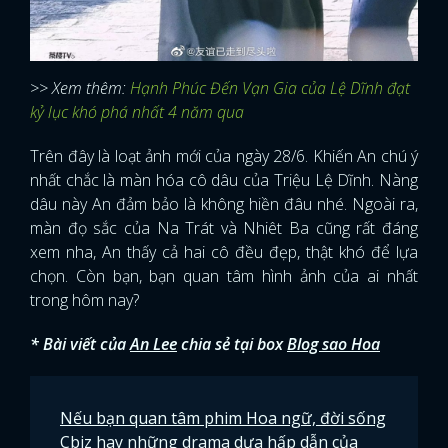
>> Xem thêm:
Hạnh Phúc Đến Vạn Gia của Lệ Dĩnh đạt
kỷ lục khó phá nhất 4 năm qua
Trên đây là loạt ảnh mới của ngày 28/6. Khiến An chú ý
nhất chắc là màn hóa cô dâu của Triệu Lệ Dĩnh. Nàng
dâu này An đảm bảo là không hiền đâu nhé. Ngoài ra,
màn đọ sắc của Na Trát và Nhiêt Ba cũng rất đáng
xem nha, An thấy cả hai cô đều đẹp, thật khó để lựa
chọn. Còn bạn, bạn quan tâm hình ảnh của ai nhất
trong hôm nay?
* Bài viết của
An Lee
chia sẻ tại box
Blog sao Hoa
Nếu bạn quan tâm phim Hoa ngữ, đời sống
Cbiz hay những drama dưa hấp dẫn của