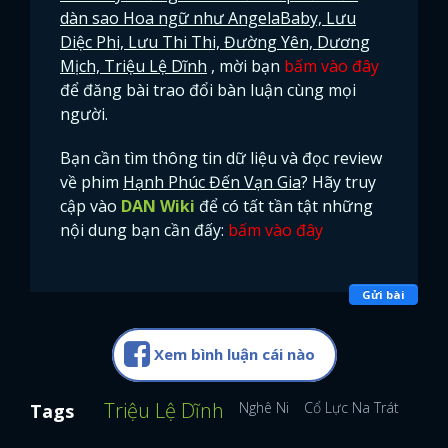
dàn sao Hoa ngữ như AngelaBaby, Lưu
Diệc Phi, Lưu Thi Thi, Đường Yên, Dương
Mịch, Triệu Lệ Dĩnh
, mời bạn
bấm vào đây
để đăng bài trao đổi bàn luận cùng mọi
người.
Bạn cần tìm thông tin dữ liệu và đọc review
về phim
Hạnh Phúc Đến Vạn Gia
? Hãy truy
cập vào
DAN Wiki
để có tất tần tật những
nội dung bạn cần đấy:
bấm vào đây
Gửi bài
Xem bình luận cái nào
Triệu Lệ Dĩnh
Nghê Ni
Cổ Lực Na Trát
Địch 
Tags