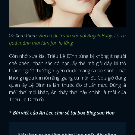
>> Xem thêm:
Bạch Lộc tranh sắc với AngelaBaby, Lộ Tư
quá mảnh mai làm fan lo lắng
Còn nhớ xưa kia, Triệu Lệ Dĩnh từng bị không ít người
chê phèn, nhan sắc có hạn, ấy thế mà giờ đây lại trở
thành người thường xuyên được mang ra so sánh. Thật
không ngoa khi nói rằng, giang cư mận đu Cbiz giờ đang
quen lấy Lệ Dĩnh ra làm thước đo chuẩn mực. Đúng là
mỗi thời mỗi khác, An thấy thời này chính là thời của
Triệu Lệ Dĩnh rồi.
* Bài viết của
An Lee
chia sẻ tại box
Blog sao Hoa
Nếu bạn quan tâm phim Hoa ngữ, đời sống