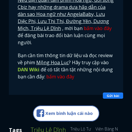
Cbiz hay những drama dưa hấp dẫn của
dàn sao Hoa ngữ như AngelaBaby, Lưu
Diệc Phi, Lưu Thi Thi, Đường Yên, Dương
Mịch, Triệu Lệ Dĩnh
, mời bạn
bấm vào đây
để đăng bài trao đổi bàn luận cùng mọi
người.
Bạn cần tìm thông tin dữ liệu và đọc review
về phim
Mộng Hoa Lục
? Hãy truy cập vào
DAN Wiki
để có tất tần tật những nội dung
bạn cần đấy:
bấm vào đây
Gửi bài
Xem bình luận cái nào
x
ĐĂNG NHẬP
Triệu Lệ Dĩnh
Triệu Lộ Tư
Viên Băng Nghiên
Tags