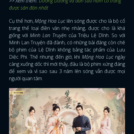
>> Xem thêm:
Dương Dương và dàn sao nam cổ trang
được săn đón nhất
Cụ thể hơn,
Mộng Hoa Lục
lên sóng được cho là bộ cổ
trang thể loại điền văn nhẹ nhàng, được cho là khá
giống với
Minh Lan Truyện
của Triệu Lệ Dĩnh. So với
Minh Lan Truyện đã đành, có những bài đăng còn chê
bộ phim của Lệ Dĩnh không bằng tác phẩm của Lưu
Diệc Phi. Thế nhưng đến giờ, khi
Mộng Hoa Lục
ngày
càng xuống dốc thì mới thấy, đâu là bộ phim xứng đáng
để xem và vì sao sau 3 năm lên sóng vẫn được mọi
người quan tâm.