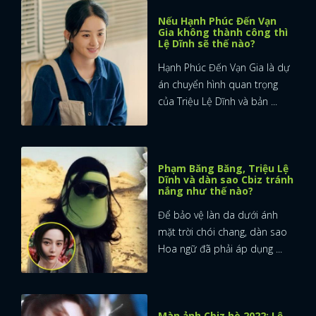
Nếu Hạnh Phúc Đến Vạn
Gia không thành công thì
Lệ Dĩnh sẽ thế nào?
Hạnh Phúc Đến Vạn Gia là dự
án chuyển hình quan trọng
của Triệu Lệ Dĩnh và bản ...
Phạm Băng Băng, Triệu Lệ
Dĩnh và dàn sao Cbiz tránh
nắng như thế nào?
Để bảo vệ làn da dưới ánh
mặt trời chói chang, dàn sao
Hoa ngữ đã phải áp dụng ...
Màn ảnh Cbiz hè 2022: Lệ