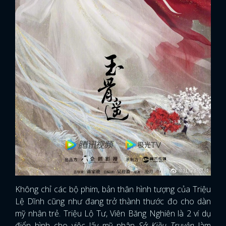
Không chỉ các bộ phim, bản thân hình tượng của Triệu
Lệ Dĩnh cũng như đang trở thành thước đo cho dàn
mỹ nhân trẻ. Triệu Lộ Tư, Viên Băng Nghiên là 2 ví dụ
điển hình cho việc lấy mỹ nhân
Sở Kiều Truyện
làm