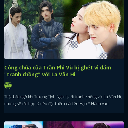
Công chúa của Trần Phi Vũ bị ghét vì dám
"tranh chồng" với La Vân Hi
Thật bất ngờ khi Trương Tịnh Nghi lại đi tranh chồng với La Vân Hi,
nhưng sẽ rất hợp lý nếu đặt thêm cái tên Hạo Y Hành vào.