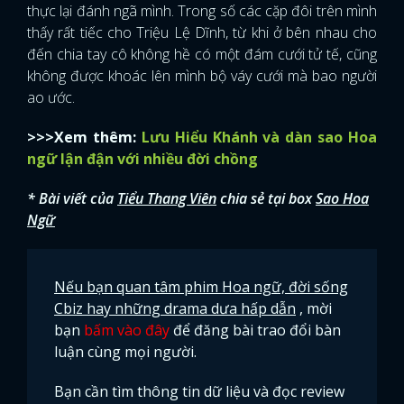
thực lại đánh ngã mình. Trong số các cặp đôi trên mình
thấy rất tiếc cho Triệu Lệ Dĩnh, từ khi ở bên nhau cho
đến chia tay cô không hề có một đám cưới tử tế, cũng
không được khoác lên mình bộ váy cưới mà bao người
ao ước.
>>>Xem thêm:
Lưu Hiểu Khánh và dàn sao Hoa
ngữ lận đận với nhiều đời chồng
* Bài viết của
Tiểu Thang Viên
chia sẻ tại box
Sao Hoa
Ngữ
Nếu bạn quan tâm phim Hoa ngữ, đời sống
Cbiz hay những drama dưa hấp dẫn
, mời
bạn
bấm vào đây
để đăng bài trao đổi bàn
luận cùng mọi người.
Bạn cần tìm thông tin dữ liệu và đọc review