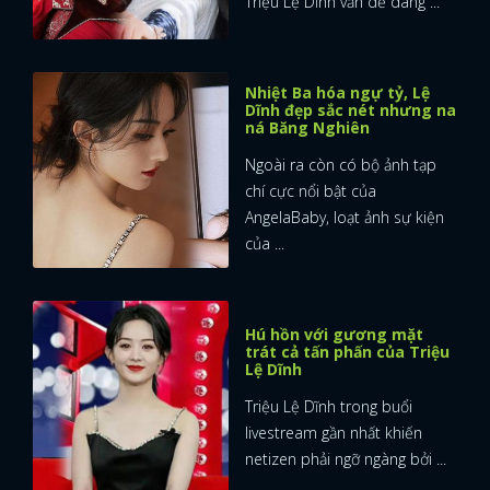
Triệu Lệ Dĩnh vẫn dễ dàng ...
Nhiệt Ba hóa ngự tỷ, Lệ
Dĩnh đẹp sắc nét nhưng na
ná Băng Nghiên
Ngoài ra còn có bộ ảnh tạp
chí cực nổi bật của
AngelaBaby, loạt ảnh sự kiện
của ...
Hú hồn với gương mặt
trát cả tấn phấn của Triệu
Lệ Dĩnh
Triệu Lệ Dĩnh trong buổi
livestream gần nhất khiến
netizen phải ngỡ ngàng bởi ...