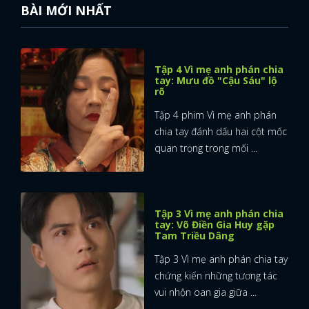
BÀI MỚI NHẤT
FACEBOOK
GOOGLE
Tập 4 Vì mẹ anh phán chia
tay: Mưu đồ "Cậu Sáu" lộ
rõ
Tập 4 phim Vì mẹ anh phán
chia tay đánh dấu hai cột mốc
quan trọng trong mối ...
Tập 3 Vì mẹ anh phán chia
tay: Võ Điền Gia Huy gặp
Tam Triều Dâng
Tập 3 Vì mẹ anh phán chia tay
chứng kiến những tương tác
vui nhộn oan gia giữa ...