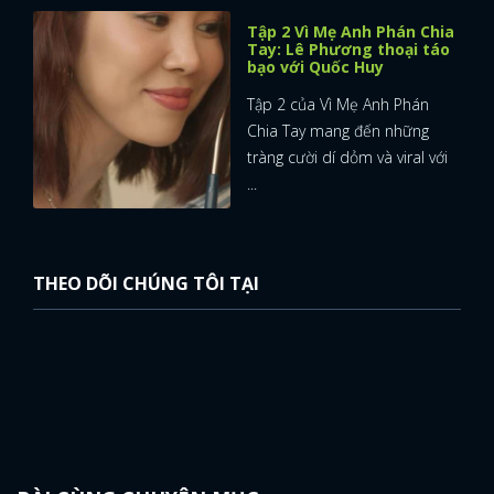
Tập 2 Vì Mẹ Anh Phán Chia
Tay: Lê Phương thoại táo
bạo với Quốc Huy
Tập 2 của Vì Mẹ Anh Phán
Chia Tay mang đến những
tràng cười dí dỏm và viral với
...
THEO DÕI CHÚNG TÔI TẠI