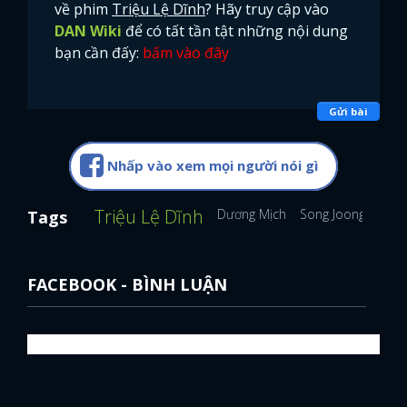
về phim
Triệu Lệ Dĩnh
? Hãy truy cập vào
DAN Wiki
để có tất tần tật những nội dung
bạn cần đấy:
bấm vào đây
Gửi bài
Nhấp vào xem mọi người nói gì
Triệu Lệ Dĩnh
Dương Mịch
Song Joong Ki
So
Tags
FACEBOOK - BÌNH LUẬN