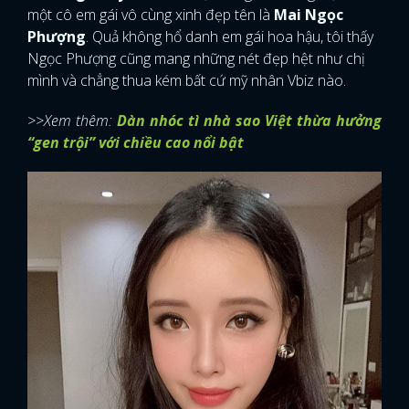
một cô em gái vô cùng xinh đẹp tên là
Mai Ngọc
Phượng
. Quả không hổ danh em gái hoa hậu, tôi thấy
Ngọc Phượng cũng mang những nét đẹp hệt như chị
mình và chẳng thua kém bất cứ mỹ nhân Vbiz nào.
>>Xem thêm:
Dàn nhóc tì nhà sao Việt thừa hưởng
“gen trội” với chiều cao nổi bật