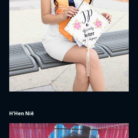
H'Hen Niê