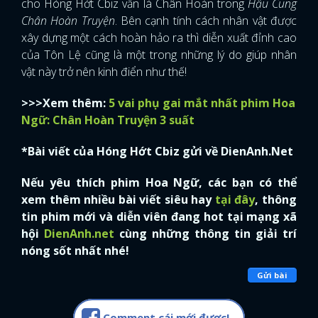
cho Hóng Hớt Cbiz vẫn là Chân Hoàn trong
Hậu Cung
Chân Hoàn Truyện
. Bên cạnh tính cách nhân vật được
FACEBOOK
GOOGLE
xây dựng một cách hoàn hảo ra thì diễn xuất đỉnh cao
của Tôn Lệ cũng là một trong những lý do giúp nhân
vật này trở nên kinh điển như thế!
>>>Xem thêm:
5 vai phụ gai mắt nhất phim Hoa
Ngữ: Chân Hoàn Truyện 3 suất
*Bài viết của Hóng Hớt Cbiz gửi về DienAnh.Net
Nếu yêu thích phim Hoa Ngữ, các bạn có thể
xem thêm nhiều bài viết siêu hay
tại đây
, thông
tin phim mới và diễn viên đang hot tại mạng xã
hội
DienAnh.net
cùng những thông tin giải trí
nóng sốt nhất nhé!
Gửi bài
Comment cái mới được!