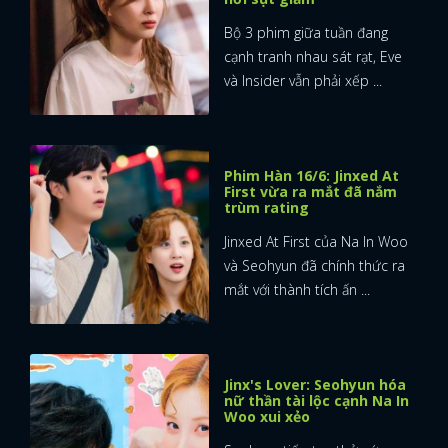
Bộ 3 phim giữa tuần đang
FACEBOOK
GOOGLE
cạnh tranh nhau sát rạt, Eve
và Insider vẫn phải xếp ...
Phim Hàn 16/6: Jinxed At
First vừa ra mắt đã nắm
trùm rating
Jinxed At First của Na In Woo
và Seohyun đã chính thức ra
mắt với thành tích ấn ...
Jinx's Lover: Seohyun hóa
nữ thần tài lộc cạnh Na In
Woo xui xẻo