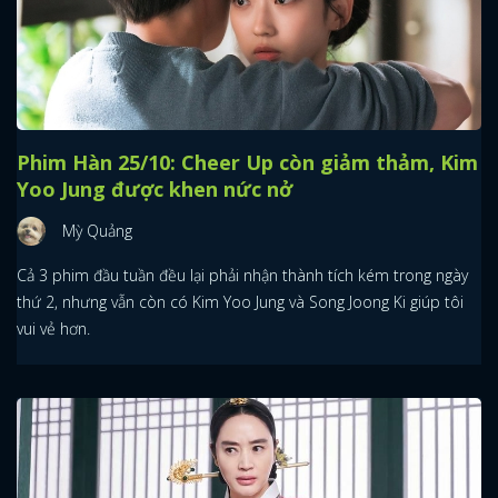
Phim Hàn 25/10: Cheer Up còn giảm thảm, Kim
Yoo Jung được khen nức nở
Mỳ Quảng
Cả 3 phim đầu tuần đều lại phải nhận thành tích kém trong ngày
thứ 2, nhưng vẫn còn có Kim Yoo Jung và Song Joong Ki giúp tôi
vui vẻ hơn.