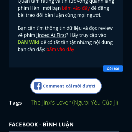
Quan tâm rating và tin tức vòng quanh làng
phim Hàn
, mời bạn
bấm vào đây
để đăng
bài trao đổi bàn luận cùng mọi người.
Bạn cần tìm thông tin dữ liệu và đọc review
về phim
Jinxed At First
? Hãy truy cập vào
DAN Wiki
để có tất tần tật những nội dung
bạn cần đấy:
bấm vào đây
Gửi bài
Comment cái mới được!
The Jinx’s Lover (Người Yêu Của Jinx)
E
Tags
FACEBOOK - BÌNH LUẬN