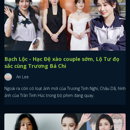
Bạch Lộc - Hạc Đệ xào couple sớm, Lộ Tư đọ
sắc cùng Trương Bá Chi
An Lee
Ngoài ra còn có loạt ảnh mới của Trương Tịnh Nghi, Châu Dã, hình
ảnh của Trần Tinh Húc trong bộ phim đang quay.