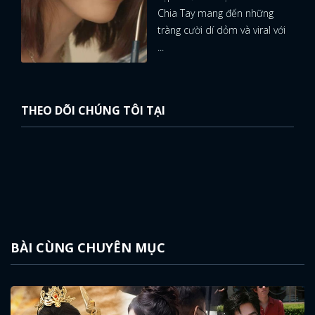
Chia Tay mang đến những
tràng cười dí dỏm và viral với
...
THEO DÕI CHÚNG TÔI TẠI
BÀI CÙNG CHUYÊN MỤC