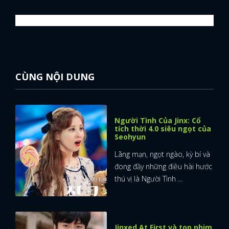
CÙNG NỘI DUNG
Người Tình Của Jinx: Cổ
tích thời 4.0 siêu ngọt của
Seohyun
Lãng mạn, ngọt ngào, kỳ bí và
đong đầy những điều hài hước
thú vị là Người Tình ...
Jinxed At First và top phim