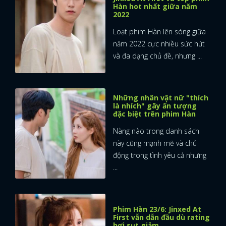
Hàn hot nhất giữa năm
2022
Loạt phim Hàn lên sóng giữa
năm 2022 cực nhiều sức hút
và đa dạng chủ đề, nhưng ...
Những nhân vật nữ "thích
là nhích" gây ấn tượng
đặc biệt trên phim Hàn
Nàng nào trong danh sách
này cũng mạnh mẽ và chủ
động trong tình yêu cả nhưng
...
x
Phim Hàn 23/6: Jinxed At
ĐĂNG NHẬP
First vẫn dẫn đầu dù rating
hơi sụt giảm