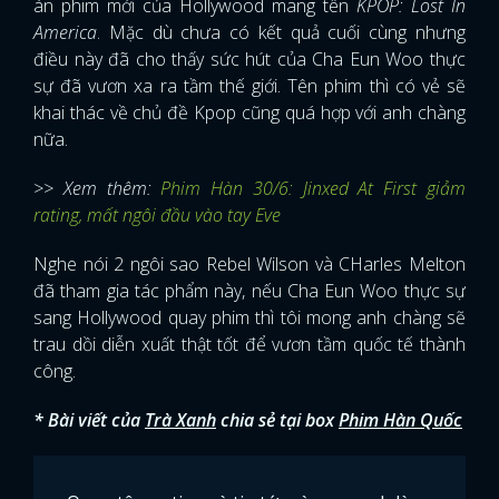
án phim mới của Hollywood mang tên
KPOP: Lost In
America
. Mặc dù chưa có kết quả cuối cùng nhưng
điều này đã cho thấy sức hút của Cha Eun Woo thực
sự đã vươn xa ra tầm thế giới. Tên phim thì có vẻ sẽ
khai thác về chủ đề Kpop cũng quá hợp với anh chàng
nữa.
>> Xem thêm:
Phim Hàn 30/6: Jinxed At First giảm
rating, mất ngôi đầu vào tay Eve
Nghe nói 2 ngôi sao Rebel Wilson và CHarles Melton
đã tham gia tác phẩm này, nếu Cha Eun Woo thực sự
sang Hollywood quay phim thì tôi mong anh chàng sẽ
trau dồi diễn xuất thật tốt để vươn tầm quốc tế thành
công.
* Bài viết của
Trà Xanh
chia sẻ tại box
Phim Hàn Quốc