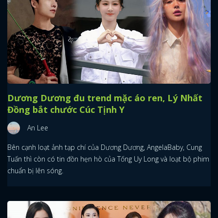
Dương Dương đu trend mặc áo ren, Lý Nhất
Đồng bắt chước Cúc Tịnh Y
An Lee
Bên cạnh loạt ảnh tạp chí của Dương Dương, AngelaBaby, Cung
Tuấn thì còn có tin đồn hẹn hò của Tống Uy Long và loạt bộ phim
chuẩn bị lên sóng.