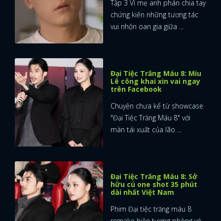
Tập 3 Vì mẹ anh phán chia tay
chứng kiến những tương tác
vui nhộn oan gia giữa ...
Đại Tiệc Trăng Máu 8: Miu
Lê công khai xin vai ngay
trên Facebook
Chuyện chưa kể từ showcase
"Đại Tiệc Trăng Máu 8" với
màn tái xuất của lão ...
Đại Tiệc Trăng Máu 8: Sở
hữu cú one shot 35 phút
dài nhất Việt Nam
Phim Đại tiệc trăng máu 8
remake hiện tượng phòng vé