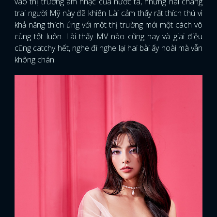
vào thị trường âm nhạc của nước ta, nhưng hai chàng
trai người Mỹ này đã khiến Lài cảm thấy rất thích thú vì
khả năng thích ứng với một thị trường mới một cách vô
cùng tốt luôn. Lài thấy MV nào cũng hay và giai điệu
cũng catchy hết, nghe đi nghe lại hai bài ấy hoài mà vẫn
không chán.