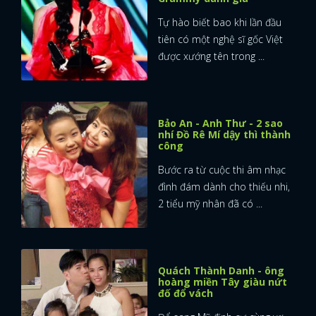
Tự hào biết bao khi lần đầu
FACEBOOK
GOOGLE
tiên có một nghệ sĩ gốc Việt
được xướng tên trong ...
Bảo An - Anh Thư - 2 sao
nhí Đồ Rê Mí dậy thì thành
công
Bước ra từ cuộc thi âm nhạc
đình đám dành cho thiếu nhi,
2 tiểu mỹ nhân đã có ...
Quách Thành Danh - ông
hoàng miền Tây giàu nứt
đố đổ vách