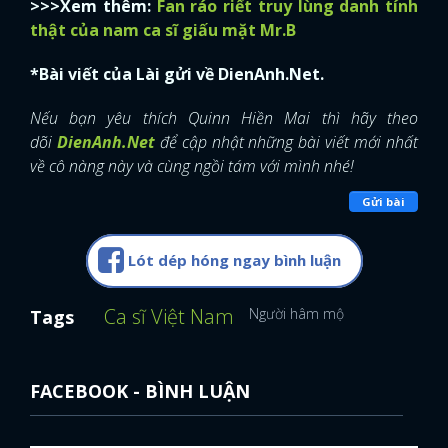
>>>Xem thêm:
Fan ráo riết truy lùng danh tính
thật của nam ca sĩ giấu mặt Mr.B
*Bài viết của Lài gửi về DienAnh.Net.
Nếu bạn yêu thích Quinn Hiền Mai thì hãy theo
dõi
DienAnh.Net
để cập nhật những bài viết mới nhất
về cô nàng này và cùng ngồi tám với mình nhé!
Gửi bài
Lót dép hóng ngay bình luận
Ca sĩ Việt Nam
Người hâm mộ
Tags
FACEBOOK - BÌNH LUẬN