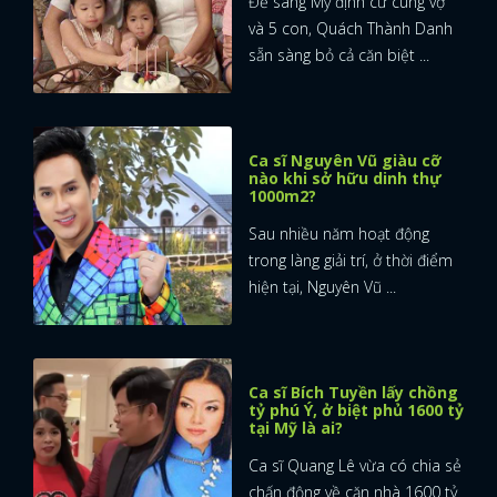
Để sang Mỹ định cư cùng vợ
và 5 con, Quách Thành Danh
sẵn sàng bỏ cả căn biệt ...
Ca sĩ Nguyên Vũ giàu cỡ
nào khi sở hữu dinh thự
1000m2?
Sau nhiều năm hoạt động
trong làng giải trí, ở thời điểm
hiện tại, Nguyên Vũ ...
Ca sĩ Bích Tuyền lấy chồng
tỷ phú Ý, ở biệt phủ 1600 tỷ
tại Mỹ là ai?
Ca sĩ Quang Lê vừa có chia sẻ
chấn động về căn nhà 1600 tỷ