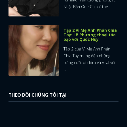
Nhật Bản One Cut of the ...
Tập 2 Vì Mẹ Anh Phán Chia
Tay: Lê Phương thoại táo
bạo với Quốc Huy
Tập 2 của Vì Mẹ Anh Phán
Chia Tay mang đến những
tràng cười dí dỏm và viral với
...
THEO DÕI CHÚNG TÔI TẠI