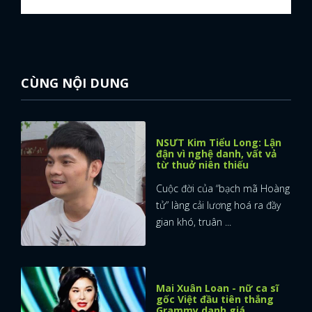
CÙNG NỘI DUNG
NSƯT Kim Tiểu Long: Lận
đận vì nghệ danh, vất vả
từ thuở niên thiếu
Cuộc đời của “bạch mã Hoàng
tử” làng cải lương hoá ra đầy
gian khó, truân ...
x
Mai Xuân Loan - nữ ca sĩ
ĐĂNG NHẬP
gốc Việt đầu tiên thắng
Grammy danh giá