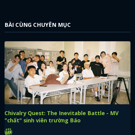
BÀI CÙNG CHUYÊN MỤC
Chivalry Quest: The Inevitable Battle - MV
"chất" sinh viên trường Báo