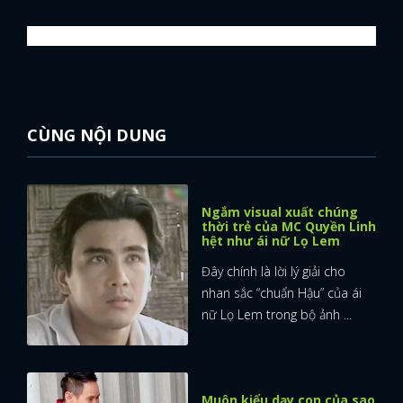
CÙNG NỘI DUNG
Ngắm visual xuất chúng
thời trẻ của MC Quyền Linh
hệt như ái nữ Lọ Lem
Đây chính là lời lý giải cho
nhan sắc “chuẩn Hậu” của ái
nữ Lọ Lem trong bộ ảnh ...
Muôn kiểu dạy con của sao