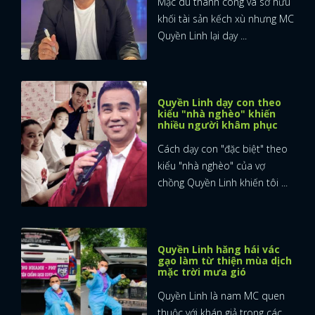
Mặc dù thành công và sở hữu
khối tài sản kếch xù nhưng MC
Quyền Linh lại dạy ...
Quyền Linh dạy con theo
kiểu "nhà nghèo" khiến
nhiều người khâm phục
Cách dạy con "đặc biệt" theo
kiểu "nhà nghèo" của vợ
chồng Quyền Linh khiến tôi ...
Quyền Linh hăng hái vác
gạo làm từ thiện mùa dịch
mặc trời mưa gió
Quyền Linh là nam MC quen
thuộc với khán giả trong các