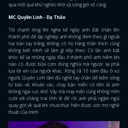
qua một quá khứ nghèo khó và sóng gió vô cùng.
MC Quyền Linh - Dạ Thảo
Tôi chạnh lòng khi nghe kể ngày anh đặt chân lên
thành phố để lập nghiệp anh không đem theo gì ngoài
hai bàn tay trắng, không có họ hàng thân thích cũng
không biết mình sẽ làm gì tiếp theo. Có lần anh bật
khóc kể lại những ngày đầu ở thành phố anh hiếm khi
nào có được bữa cơm đúng nghĩa mà ngược lại phải
lựa lời xin của người khác. Ròng rã 10 năm đầu ở xứ
người, Quyền Linh làm đủ nghề tay chân để kiếm sống
từ bảo vệ, khuân vác, chạy bàn miễn có tiền là anh
không ngại cực khổ. Vậy mà may mắn cũng không mỉm
cười với chàng trai tỉnh lẻ để rồi anh phải ngậm ngùi
quay gót về quê khi chưa thực hiện được ước mơ nghệ
thuật của mình.