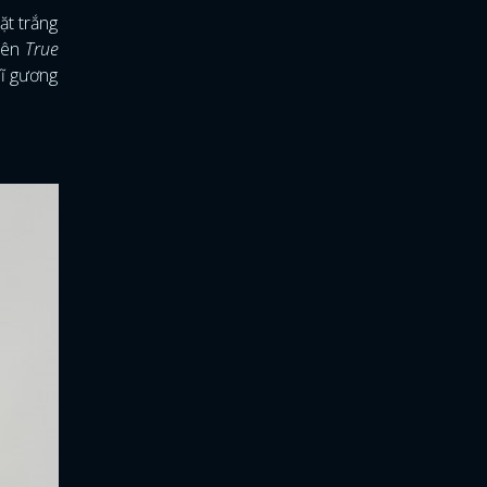
ặt trắng
viên
True
hĩ gương