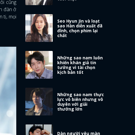
tôi cũng
ễn đàn ở
 tị, mọi
Seo Hyun Jin và loạt
sao Hàn diễn xuất đã
đỉnh, chọn phim lại
chất
Những sao nam luôn
khiến khán giả tin
tưởng vì tài chọn
kịch bản tốt
Những sao nam thực
lực vô biên nhưng vô
duyên với giải
thưởng lớn
Dàn người yêu màn