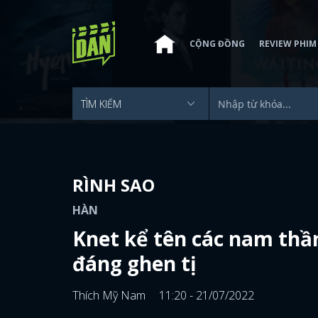
CỘNG ĐỒNG
REVIEW PHIM
RÌNH SAO
HÀN
Knet kể tên các nam thầ
đáng ghen tị
Thích Mỹ Nam
11:20 - 21/07/2022