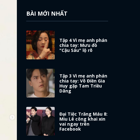
BÀI MỚI NHẤT
Tập 4 Vì mẹ anh phán
chia tay: Mưu đồ
"Cậu Sáu" lộ rõ
Tập 3 Vì mẹ anh phán
chia tay: Võ Điền Gia
Huy gặp Tam Triều
Dâng
Đại Tiệc Trăng Máu 8:
Miu Lê công khai xin
vai ngay trên
Facebook