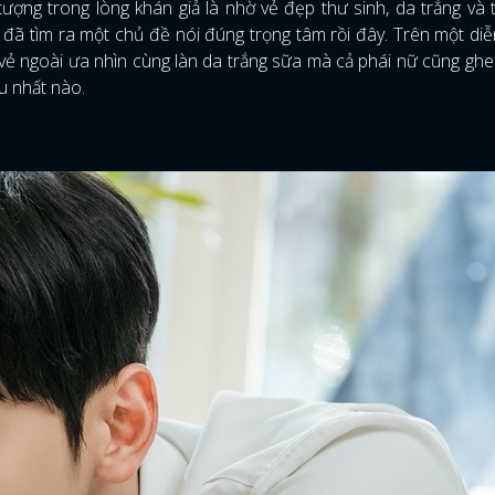
ượng trong lòng khán giả là nhờ vẻ đẹp thư sinh, da trắng và 
tôi đã tìm ra một chủ đề nói đúng trọng tâm rồi đây. Trên một di
ẻ ngoài ưa nhìn cùng làn da trắng sữa mà cả phái nữ cũng ghen
u nhất nào.