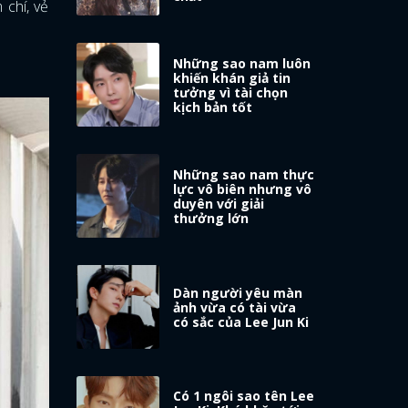
 chí, vẻ
Những sao nam luôn
khiến khán giả tin
tưởng vì tài chọn
kịch bản tốt
Những sao nam thực
lực vô biên nhưng vô
duyên với giải
thưởng lớn
Dàn người yêu màn
ảnh vừa có tài vừa
có sắc của Lee Jun Ki
Có 1 ngôi sao tên Lee