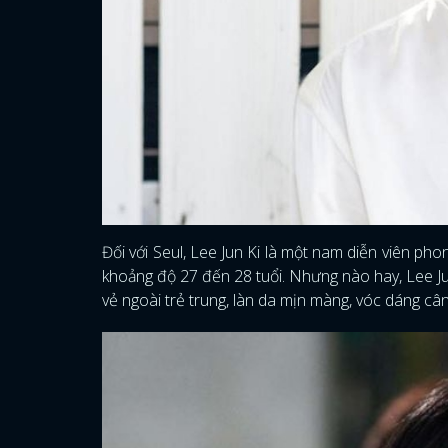
Đối với Seul, Lee Jun Ki là một nam diễn viên pho
khoảng độ 27 đến 28 tuổi. Nhưng nào hay, Lee Jun
vẻ ngoài trẻ trung, làn da mịn màng, vóc dáng cân