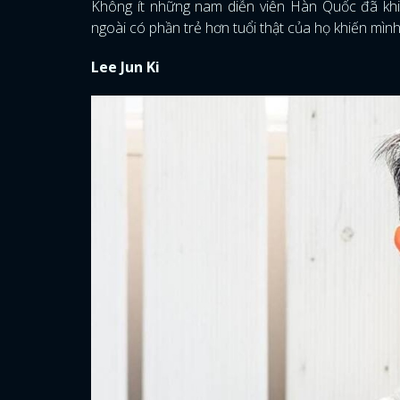
Không ít những nam diễn viên Hàn Quốc đã khiế
ngoài có phần trẻ hơn tuổi thật của họ khiến mình 
Lee Jun Ki