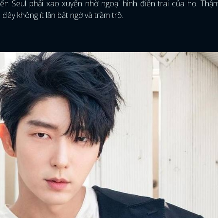
n Seul phải xao xuyến nhờ ngoại hình điển trai của họ. Thậm
đây không ít lần bất ngờ và trầm trồ.