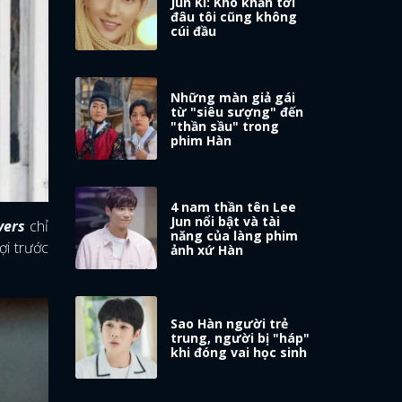
Jun Ki: Khó khăn tới
đâu tôi cũng không
cúi đầu
Những màn giả gái
từ "siêu sượng" đến
"thần sầu" trong
phim Hàn
4 nam thần tên Lee
Jun nổi bật và tài
vers
chỉ
năng của làng phim
ợi trước
ảnh xứ Hàn
Sao Hàn người trẻ
trung, người bị "háp"
khi đóng vai học sinh