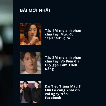
BÀI MỚI NHẤT
Tập 4 Vì mẹ anh phán
chia tay: Mưu đồ
"Cậu Sáu" lộ rõ
Tập 3 Vì mẹ anh phán
chia tay: Võ Điền Gia
Huy gặp Tam Triều
Dâng
Đại Tiệc Trăng Máu 8:
Miu Lê công khai xin
vai ngay trên
Facebook