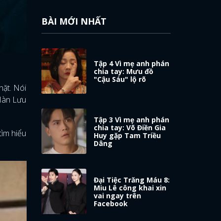
BÀI MỚI NHẤT
Tập 4 Vì mẹ anh phán
chia tay: Mưu đồ
"Cậu Sáu" lộ rõ
hặt. Nói
 Hàn Lưu
Tập 3 Vì mẹ anh phán
chia tay: Võ Điền Gia
tìm hiểu
Huy gặp Tam Triều
Dâng
Đại Tiệc Trăng Máu 8:
Miu Lê công khai xin
vai ngay trên
Facebook