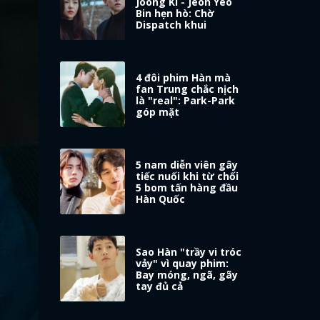
Joong Ki - Jeon Yeo
Bin hẹn hò: Chờ
Dispatch khui
4 đôi phim Hàn mà
fan Trung chắc nịch
là "real": Park-Park
góp mặt
5 nam diễn viên gây
tiếc nuối khi từ chối
5 bom tấn hàng đầu
Hàn Quốc
Sao Hàn "trầy vi tróc
vảy" vì quay phim:
Bay móng, ngã, gãy
tay đủ cả