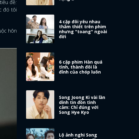
tiêu đề
:
c đó tôi
4 cặp đôi yêu nhau
thắm thiết trên phim
uộc hôn
nhưng "toang" ngoài
đời
6 cặp phim Hàn quá
tình, thành đôi là
đỉnh của chóp luôn
Song Joong Ki vài lần
dính tin đồn tình
cảm: Chỉ đúng với
Song Hye Kyo
Lộ ảnh nghi Song