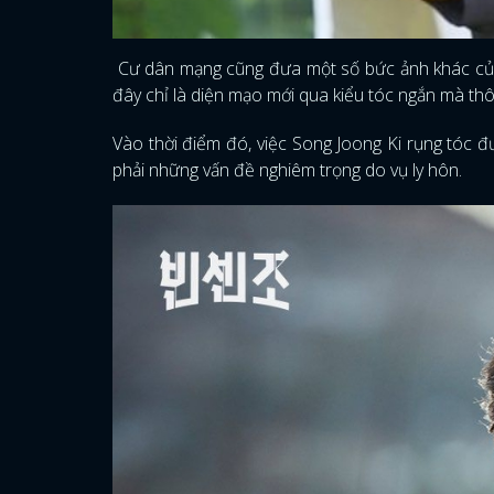
Cư dân mạng cũng đưa một số bức ảnh khác của S
đây chỉ là diện mạo mới qua kiểu tóc ngắn mà thô
Vào thời điểm đó, việc Song Joong Ki rụng tóc 
phải những vấn đề nghiêm trọng do vụ ly hôn.