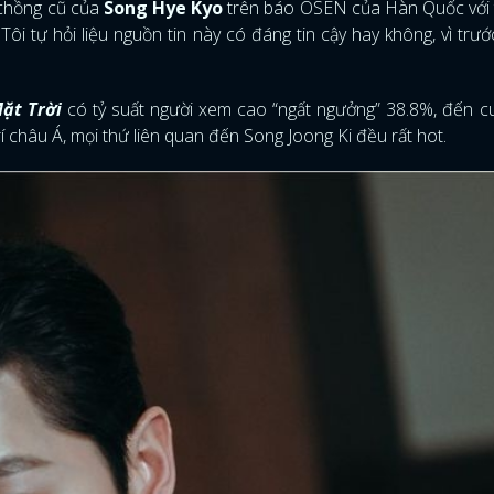
 chồng cũ của
Song Hye Kyo
trên báo OSEN của Hàn Quốc với 
Tôi tự hỏi liệu nguồn tin này có đáng tin cậy hay không, vì trướ
ặt Trời
có tỷ suất người xem cao “ngất ngưởng” 38.8%, đến c
rí châu Á, mọi thứ liên quan đến Song Joong Ki đều rất hot.