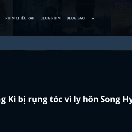
PHIM CHIẾU RẠP
BLOG PHIM
BLOG SAO
g Ki bị rụng tóc vì ly hôn Song H