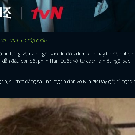
in và Hyun Bin sắp cưới?
ứ tin tức gì về nam ngôi sao dù đó là lùm xùm hay tin đồn nhỏ n
i dẫn đầu cơn sốt phim Hàn Quốc với tư cách là một ngôi sao
in, sự thật đằng sau những tin đồn vô lý là gì? Bây giờ, cùng tôi 