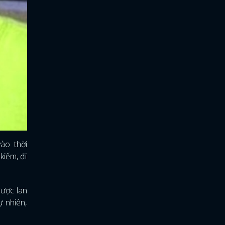
ào thời
kiếm, đi
được lan
ự nhiên,