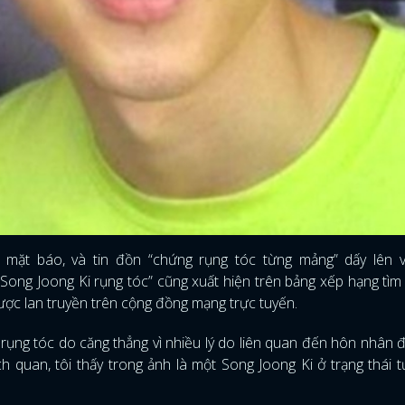
FACEBOOK
GOOGLE
mặt báo, và tin đồn “chứng rụng tóc từng mảng” dấy lên v
ong Joong Ki rụng tóc” cũng xuất hiện trên bảng xếp hạng tìm 
ợc lan truyền trên cộng đồng mạng trực tuyến.
 rụng tóc do căng thẳng vì nhiều lý do liên quan đến hôn nhân 
h quan, tôi thấy trong ảnh là một Song Joong Ki ở trạng thái t