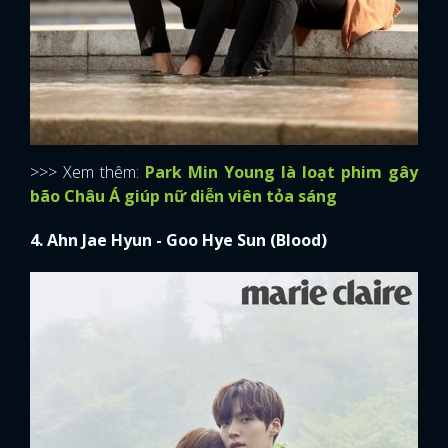
>>> Xem thêm:
Park Min Young là loạt phim gây
bão Châu Á giúp nữ diễn viên tỏa sáng
4. Ahn Jae Hyun - Goo Hye Sun (Blood)