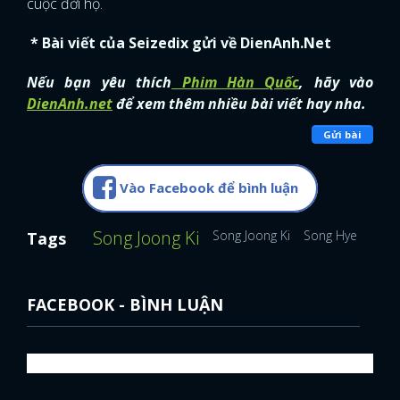
cuộc đời họ.
FACEBOOK
GOOGLE
* Bài viết của Seizedix gửi về DienAnh.Net
Nếu bạn yêu thích
Phim Hàn Quốc
, hãy vào
DienAnh.net
để xem thêm nhiều bài viết hay nha.
Gửi bài
Vào Facebook để bình luận
Song Joong Ki
Song Joong Ki
Song Hye Kyo
Tags
FACEBOOK - BÌNH LUẬN