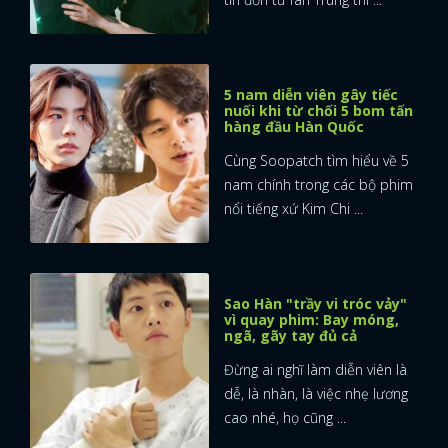
5 nam diễn viên gây tiếc
nuối khi từ chối 5 bom tấn
hàng đầu Hàn Quốc
Cùng Soopatch tìm hiểu về 5
nam chính trong các bộ phim
nổi tiếng xứ Kim Chi ...
Sao Hàn "trầy vi tróc vảy"
vì quay phim: Bay móng,
ngã, gãy tay đủ cả
Đừng ai nghĩ làm diễn viên là
dễ, là nhàn, là việc nhẹ lương
cao nhé, họ cũng ...