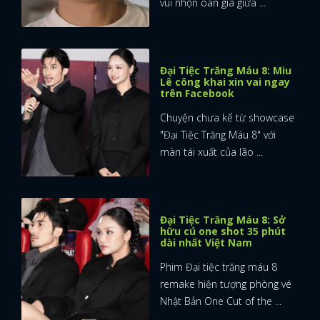
vui nhộn oan gia giữa ...
Đại Tiệc Trăng Máu 8: Miu
Lê công khai xin vai ngay
trên Facebook
Chuyện chưa kể từ showcase
"Đại Tiệc Trăng Máu 8" với
màn tái xuất của lão ...
Đại Tiệc Trăng Máu 8: Sở
hữu cú one shot 35 phút
dài nhất Việt Nam
Phim Đại tiệc trăng máu 8
remake hiện tượng phòng vé
Nhật Bản One Cut of the ...