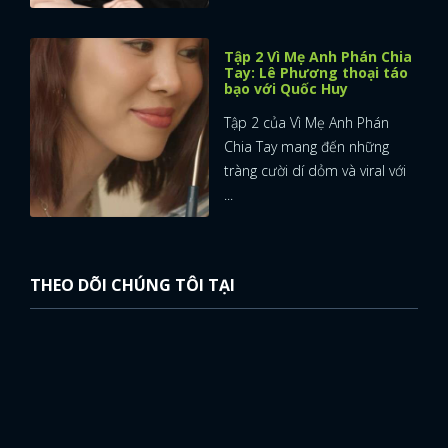
Tập 2 Vì Mẹ Anh Phán Chia
Tay: Lê Phương thoại táo
bạo với Quốc Huy
Tập 2 của Vì Mẹ Anh Phán
Chia Tay mang đến những
tràng cười dí dỏm và viral với
...
THEO DÕI CHÚNG TÔI TẠI