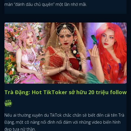
màn “đánh dấu chủ quyền” một lần nhớ mãi.
Trà Đặng: Hot TikToker sở hữu 20 triệu follow
Nếu ai thường xuyên du TikTok chắc chắn sẽ biết đến cái tên Trà
Đặng, một cô nàng nổi đình nổi đám với những video biến hình
đẹp tựa nữ thần.