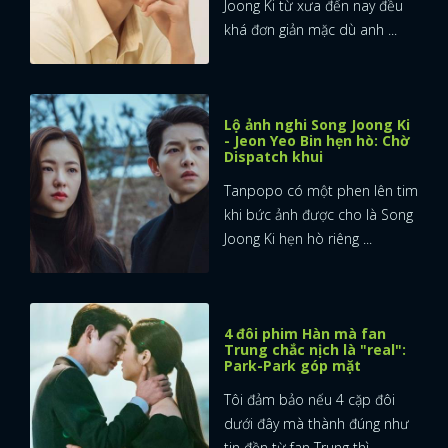
Joong Ki từ xưa đến nay đều
khá đơn giản mặc dù anh ...
Lộ ảnh nghi Song Joong Ki
- Jeon Yeo Bin hẹn hò: Chờ
Dispatch khui
Tanpopo có một phen lên tim
khi bức ảnh được cho là Song
Joong Ki hẹn hò riêng ...
4 đôi phim Hàn mà fan
Trung chắc nịch là "real":
Park-Park góp mặt
Tôi đảm bảo nếu 4 cặp đôi
dưới đây mà thành đúng như
tin đồn từ fan Trung thì ...