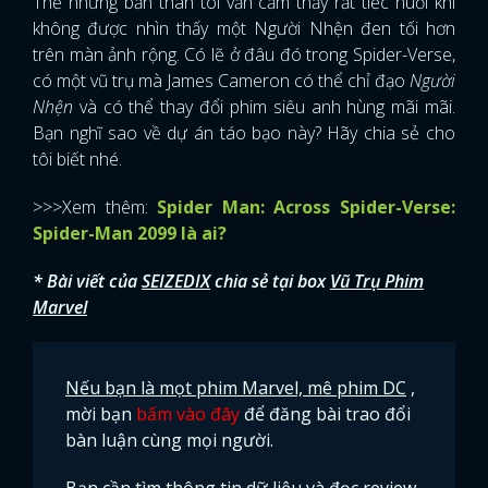
Thế nhưng bản thân tôi vẫn cảm thấy rất tiếc nuối khi
không được nhìn thấy một Người Nhện đen tối hơn
trên màn ảnh rộng. Có lẽ ở đâu đó trong Spider-Verse,
có một vũ trụ mà James Cameron có thể chỉ đạo
Người
Nhện
và có thể thay đổi phim siêu anh hùng mãi mãi.
Bạn nghĩ sao về dự án táo bạo này? Hãy chia sẻ cho
tôi biết nhé.
>>>Xem thêm:
Spider Man: Across Spider-Verse:
Spider-Man 2099 là ai?
* Bài viết của
SEIZEDIX
chia sẻ tại box
Vũ Trụ Phim
Marvel
Nếu bạn là mọt phim Marvel, mê phim DC
,
mời bạn
bấm vào đây
để đăng bài trao đổi
bàn luận cùng mọi người.