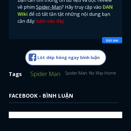
Bạn cần tìm thông tin dữ liệu và đọc review
về phim
Spider-Man
? Hãy truy cập vào
DAN
Wiki
để có tất tần tật những nội dung bạn
cần đấy:
bấm vào đây
Gửi bài
Lót dép hóng ngay bình luận
Spider Man
Spider-Man: No Way Home (Người 
Tags
FACEBOOK - BÌNH LUẬN