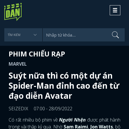
Toggle
navigati
PHIM CHIẾU RẠP
MARVEL
Suýt nữa thì có một dự án
Spider-Man đỉnh cao đến từ
đạo diễn Avatar
SEIZEDIX
07:00 - 28/09/2022
Có rất nhiều bộ phim về
Người Nhện
được phát hành
trong vài thập kỷ qua. Nhờ
Sam Raimi
,
Jon Watts
, bộ