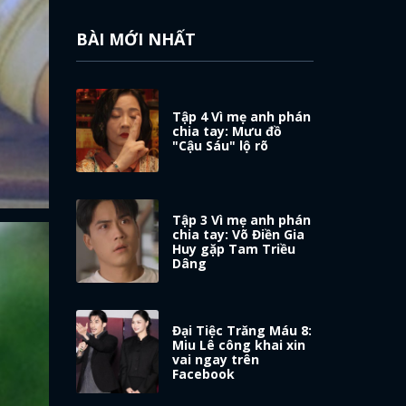
BÀI MỚI NHẤT
Tập 4 Vì mẹ anh phán
chia tay: Mưu đồ
"Cậu Sáu" lộ rõ
Tập 3 Vì mẹ anh phán
chia tay: Võ Điền Gia
Huy gặp Tam Triều
Dâng
Đại Tiệc Trăng Máu 8:
Miu Lê công khai xin
vai ngay trên
Facebook