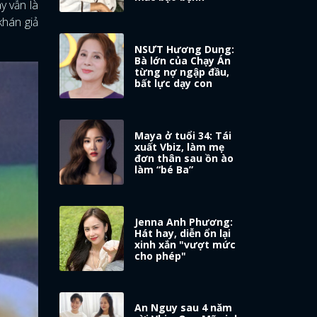
y vẫn là
khán giả
NSƯT Hương Dung:
Bà lớn của Chạy Án
từng nợ ngập đầu,
bất lực dạy con
Maya ở tuổi 34: Tái
xuất Vbiz, làm mẹ
đơn thân sau ồn ào
làm “bé Ba”
Jenna Anh Phương:
Hát hay, diễn ổn lại
xinh xắn "vượt mức
cho phép"
An Nguy sau 4 năm