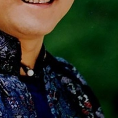
FACEBOOK
GOOGLE