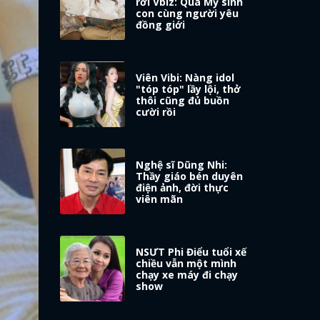
rời Vbiz: Qua Mỹ sinh
con cùng người yêu
đồng giới
Viên Vibi: Nàng idol
"tóp tóp" lầy lội, thở
thôi cũng đủ buồn
cười rồi
Nghệ sĩ Dũng Nhi:
Thầy giáo bén duyên
điện ảnh, đời thực
viên mãn
NSƯT Phi Điểu tuổi xế
chiều vẫn một mình
chạy xe máy đi chạy
show