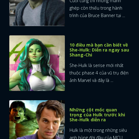
Cuối cùng thì những mảnh
ghép còn thiếu trong hành
FACEBOOK
GOOGLE
trình của Bruce Banner tại ...
10 điều mà bạn cần biết về
She-Hulk: Diễn ra ngay sau
Shang-Chi
She-Hulk là serise mới nhất
thuộc phase 4 của vũ trụ điện
ảnh Marvel và đây là ...
Những cột mốc quan
trọng của Hulk trước khi
She-Hulk diễn ra
Hulk là một trong những siêu
anh hùng đời đầu của MCU