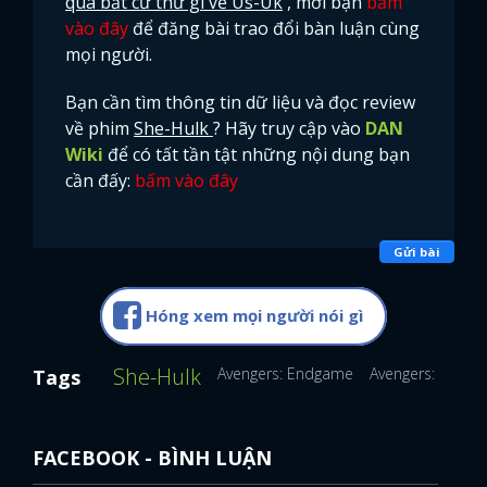
qua bất cứ thứ gì về Us-Uk
, mời bạn
bấm
vào đây
để đăng bài trao đổi bàn luận cùng
mọi người.
Bạn cần tìm thông tin dữ liệu và đọc review
về phim
She-Hulk
? Hãy truy cập vào
DAN
Wiki
để có tất tần tật những nội dung bạn
cần đấy:
bấm vào đây
Gửi bài
Hóng xem mọi người nói gì
She-Hulk
Avengers: Endgame
Avengers: Infinit
Tags
FACEBOOK - BÌNH LUẬN