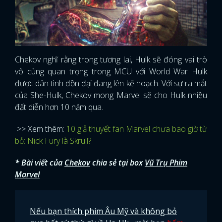
Chekov nghĩ rằng trong tương lai, Hulk sẽ đóng vai trò
vô cùng quan trọng trong MCU với World War Hulk
được dân tình đồn đại đang lên kế hoạch. Với sự ra mắt
của She-Hulk, Chekov mong Marvel sẽ cho Hulk nhiều
đất diễn hơn 10 năm qua.
>> Xem thêm:
10 giả thuyết fan Marvel chưa bao giờ từ
bỏ: Nick Fury là Skrull?
* Bài viết của
Chekov
chia sẻ tại box
Vũ Trụ Phim
Marvel
Nếu bạn thích phim Âu Mỹ và không bỏ