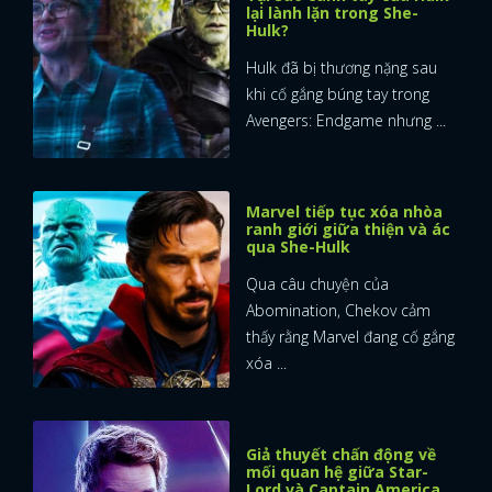
lại lành lặn trong She-
Hulk?
Hulk đã bị thương nặng sau
khi cố gắng búng tay trong
Avengers: Endgame nhưng ...
Marvel tiếp tục xóa nhòa
ranh giới giữa thiện và ác
qua She-Hulk
Qua câu chuyện của
Abomination, Chekov cảm
thấy rằng Marvel đang cố gắng
xóa ...
Giả thuyết chấn động về
mối quan hệ giữa Star-
Lord và Captain America