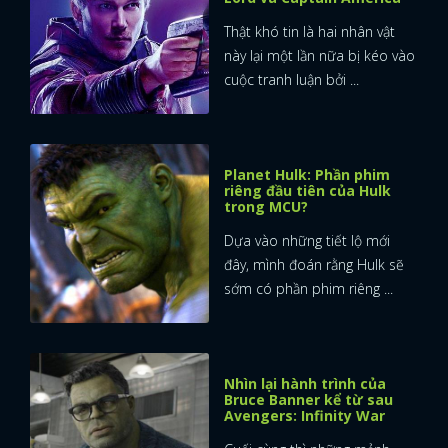
Thật khó tin là hai nhân vật
này lại một lần nữa bị kéo vào
cuộc tranh luận bởi ...
Planet Hulk: Phần phim
riêng đầu tiên của Hulk
trong MCU?
Dựa vào những tiết lộ mới
đây, mình đoán rằng Hulk sẽ
sớm có phần phim riêng ...
Nhìn lại hành trình của
x
Bruce Banner kể từ sau
Avengers: Infinity War
ĐĂNG NHẬP