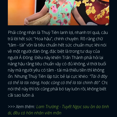
Phải công nhận là Thuỳ Tiên lanh lợi, nhanh trí quá, câu
trả lời hết sức “Hoa hậu”, chính chuyên. Rõ ràng chữ
“tâm - tài” vốn là tiêu chuẩn hết sức chuẩn mực khi nói
về một người đàn ông, đặc biệt là trong tư duy của
người Á Đông. Điều này khiến Trấn Thành phải hỏi lại
nàng hậu rằng tiêu chuẩn vậy có đủ không, vì thời buổi
này mà người yêu có tâm - tài mà thiếu tiền thì không
ổn. Nhưng Thuỳ Tiên lập tức bẻ lại cực khéo:
“Tài ở đây
có thể là tài năng, hoặc cũng có thể là tài chính đó”
. Chị
nói thế này thì tôi cũng phải bó tay luôn rồi, không biết
cãi sao luôn á.
>>> Xem thêm:
Lam Trường - Tuyết Ngọc sau ồn ào tình
ái, đều có hôn nhân viên mãn