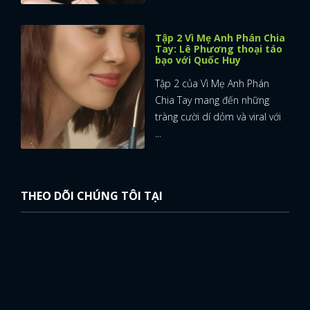
Tập 2 Vì Mẹ Anh Phán Chia
Tay: Lê Phương thoại táo
bạo với Quốc Huy
Tập 2 của Vì Mẹ Anh Phán
Chia Tay mang đến những
tràng cười dí dỏm và viral với
...
THEO DÕI CHÚNG TÔI TẠI