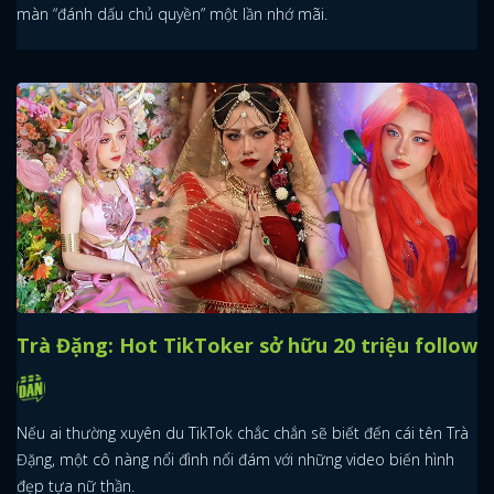
màn “đánh dấu chủ quyền” một lần nhớ mãi.
Trà Đặng: Hot TikToker sở hữu 20 triệu follow
Nếu ai thường xuyên du TikTok chắc chắn sẽ biết đến cái tên Trà
Đặng, một cô nàng nổi đình nổi đám với những video biến hình
đẹp tựa nữ thần.