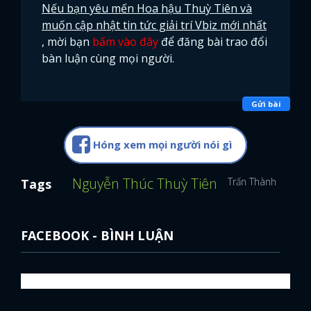
Nếu bạn yêu mến Hoa hậu Thuỳ Tiên và
muốn cập nhật tin tức giải trí Vbiz mới nhất
, mời bạn
bấm vào đây
để đăng bài trao đổi
bàn luận cùng mọi người.
Gửi bài
Hóng xem mọi người nói gì
Nguyễn Thúc Thuỳ Tiên
Trấn Thành
Người
Tags
FACEBOOK - BÌNH LUẬN