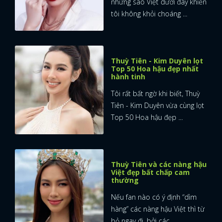
những sao Việt dưới đây khiến
tôi không khỏi choáng ...
Thuỳ Tiên - Kim Duyên lọt
Top 50 Hoa hậu đẹp nhất
hành tinh
Tôi rất bất ngờ khi biết, Thuỳ
Tiên - Kim Duyên vừa cùng lọt
Top 50 Hoa hậu đẹp ...
Thuỳ Tiên và các nàng hậu
Việt đẹp bất chấp cam
thường
Nếu fan nào có ý định “dìm
hàng” các nàng hậu Việt thì từ
bỏ ngay đi, bởi các ...