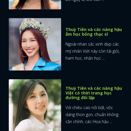
Thuỳ Tiên và các nàng hậu
ẵm học bổng thạc sĩ
Ngoài nhan sắc xinh đẹp các
mỹ nhân Việt này còn tài giỏi,
ham học, nhận học ...
Thuỳ Tiên và các nàng hậu
Việt có thời trang học
đường đối lập
Với chiều cao nổi bật, vóc
dáng thon gọn, chuẩn không
cần chỉnh, các Hoa hậu ...