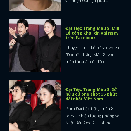
vui nhộn oan gia giữa ...
Đại Tiệc Trăng Máu 8: Miu
Lê công khai xin vai ngay
trên Facebook
Chuyện chưa kể từ showcase
"Đại Tiệc Trăng Máu 8" với
màn tái xuất của lão ...
Đại Tiệc Trăng Máu 8: Sở
hữu cú one shot 35 phút
dài nhất Việt Nam
Phim Đại tiệc trăng máu 8
remake hiện tượng phòng vé
Nhật Bản One Cut of the ...