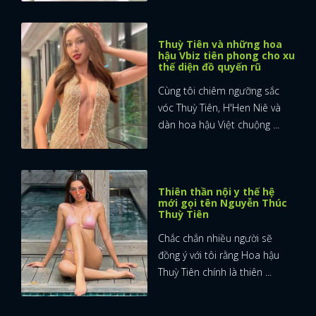
Thuỳ Tiên và những hoa
hậu Vbiz tiên phong cho xu
thế diện đồ quyến rũ
Cùng tôi chiêm ngưỡng sắc
vóc Thuỳ Tiên, H'Hen Niê và
dàn hoa hậu Việt chuộng ...
Thiên thần nội y thế hệ
mới gọi tên Nguyễn Thúc
Thuỳ Tiên
Chắc chắn nhiều người sẽ
đồng ý với tôi rằng Hoa hậu
Thuỳ Tiên chính là thiên ...