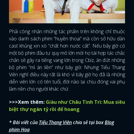
FACEBOOK
GOOGLE
Phải công nhận những tác phẩm trên không chỉ thuộc
vào danh sách phim “huyền thoại” mà còn sở hữu dàn
cast khủng xịn xò “chất hơn nước cất”. Nếu bây giờ có
một bộ phim đầu tư quy mô lớn mời họ tái hợp tác chắc
chắn sẽ gây ra tiếng vang lớn trong Cbiz, ăn đứt những
bộ phim “mì ăn liền” như bây giờ. Nhưng Tiểu Thang
Viên nghĩ điều này rất là khó vì bây giờ họ đã là những
diễn viên lớn có tên tuổi, đời nào lại chịu đóng vai phụ
làm nền cho người khác chứ.
>>>Xem thêm:
Giàu như Châu Tinh Trì: Mua siêu
biệt thự ngàn tỷ rồi để hoang
* Bài viết của
Tiểu Thang Viên
chia sẻ tại box
Blog
phim Hoa