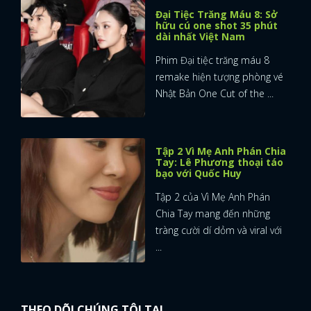
Đại Tiệc Trăng Máu 8: Sở
hữu cú one shot 35 phút
dài nhất Việt Nam
Phim Đại tiệc trăng máu 8
remake hiện tượng phòng vé
Nhật Bản One Cut of the ...
Tập 2 Vì Mẹ Anh Phán Chia
Tay: Lê Phương thoại táo
bạo với Quốc Huy
Tập 2 của Vì Mẹ Anh Phán
Chia Tay mang đến những
tràng cười dí dỏm và viral với
...
THEO DÕI CHÚNG TÔI TẠI