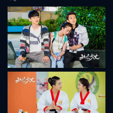
x
ĐĂNG NHẬP