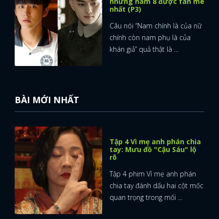
những nam 8 được fan mê
nhất (P3)
Câu nói “Nam chính là của nữ
chính còn nam phụ là của
khán giả” quả thật là ...
BÀI MỚI NHẤT
Tập 4 Vì mẹ anh phán chia
tay: Mưu đồ "Cậu Sáu" lộ
rõ
Tập 4 phim Vì mẹ anh phán
chia tay đánh dấu hai cột mốc
quan trọng trong mối ...