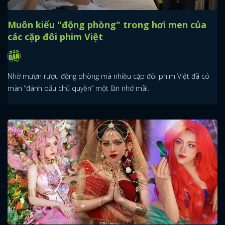
Muôn kiểu "động phòng" trong hơi men của
các cặp đôi phim Việt
Nhờ mượn rượu động phòng mà nhiều cặp đôi phim Việt đã có
màn “đánh dấu chủ quyền” một lần nhớ mãi.