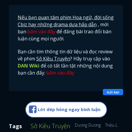
Nếu bạn quan tâm phim Hoa ngữ, đời sống
Cbiz hay những drama dưa hấp dẫn
, mời
bạn
bấm vào đây
để đăng bài trao đổi bàn
luận cùng mọi người.
Bạn cần tìm thông tin dữ liệu và đọc review
về phim
Sở Kiều Truyện
? Hãy truy cập vào
DAN Wiki
để có tất tần tật những nội dung
bạn cần đấy:
bấm vào đây
Gửi bài
Lót dép hóng ngay bình luận
Sở Kiều Truyện
Dương Dương
Triệu Lệ Dĩnh
Tags