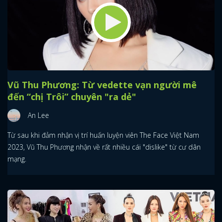
Vũ Thu Phương: Từ vedette vạn người mê
đến “chị Trôi” chuyên "ra dẻ"
An Lee
Từ sau khi đảm nhận vị trí huấn luyện viên The Face Việt Nam
2023, Vũ Thu Phương nhận về rất nhiều cái "dislike" từ cư dân
mạng.