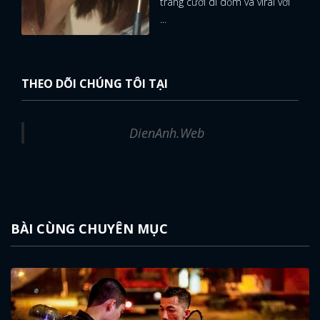
tràng cười dí dỏm và viral với
...
THEO DÕI CHÚNG TÔI TẠI
DienAnh.Web
BÀI CÙNG CHUYÊN MỤC