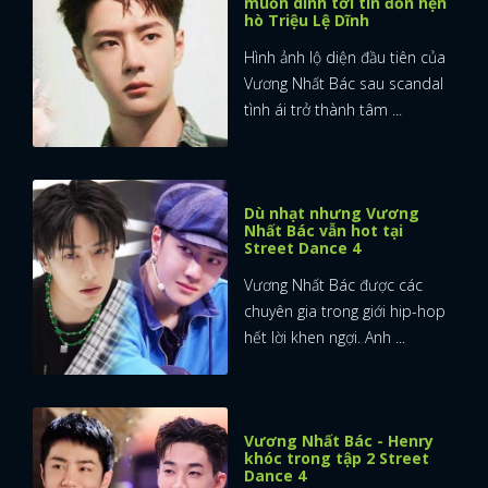
muốn dính tới tin đồn hẹn
hò Triệu Lệ Dĩnh
Hình ảnh lộ diện đầu tiên của
Vương Nhất Bác sau scandal
tình ái trở thành tâm ...
Dù nhạt nhưng Vương
Nhất Bác vẫn hot tại
Street Dance 4
Vương Nhất Bác được các
chuyên gia trong giới hip-hop
hết lời khen ngợi. Anh ...
Vương Nhất Bác - Henry
khóc trong tập 2 Street
Dance 4