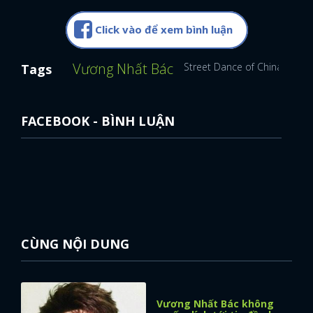
FACEBOOK
GOOGLE
Click vào để xem bình luận
Vương Nhất Bác
Street Dance of China
Trư
Tags
FACEBOOK - BÌNH LUẬN
CÙNG NỘI DUNG
Vương Nhất Bác không