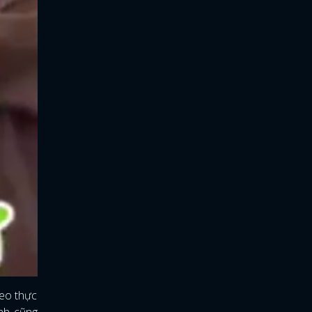
deo thực
ình cũng