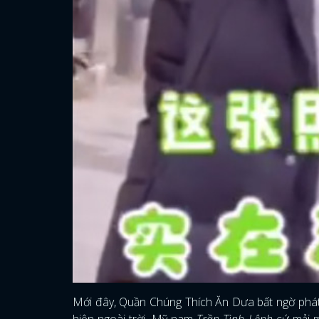
Mới đây, Quần Chúng Thích Ăn Dưa bất ngờ phát
hiện ngoài trời. Mỹ nam
Trần Tình Lệnh
cứ mải m