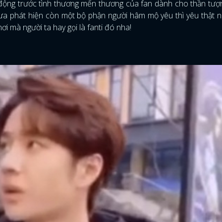
úc động trước tình thương mến thương của fan dành cho thần tư
 phát hiện còn một bộ phận người hâm mộ yêu thì yêu thật n
nơi mà người ta hay gọi là fanti đó nha!