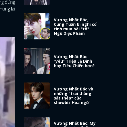
ợng đúng
hưng lại
Vương Nhất Bác,
Cung Tuấn bị nghi cố
tình mua bài "tố"
Ngô Diệc Phàm
Vương Nhất Bác
“yêu” Triệu Lệ Dĩnh
hay Tiêu Chiến hơn?
Vương Nhất Bác và
những "trai thẳng
sắt thép" của
showbiz Hoa ngữ
Vương Nhất Bác: Mỹ