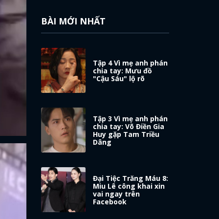
BÀI MỚI NHẤT
Tập 4 Vì mẹ anh phán
chia tay: Mưu đồ
"Cậu Sáu" lộ rõ
Tập 3 Vì mẹ anh phán
chia tay: Võ Điền Gia
Huy gặp Tam Triều
Dâng
Đại Tiệc Trăng Máu 8:
Miu Lê công khai xin
vai ngay trên
Facebook