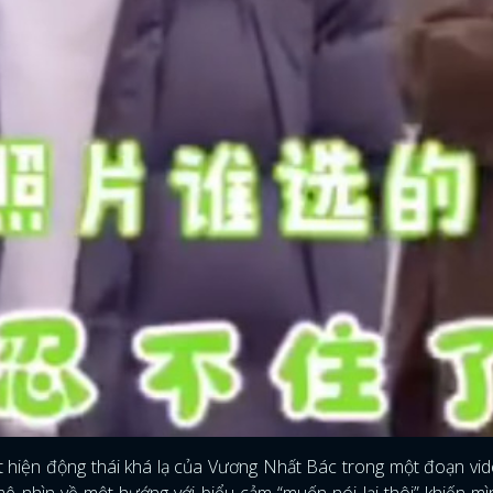
FACEBOOK
GOOGLE
 hiện động thái khá lạ của Vương Nhất Bác trong một đoạn vi
ê nhìn về một hướng với biểu cảm “muốn nói lại thôi” khiến m