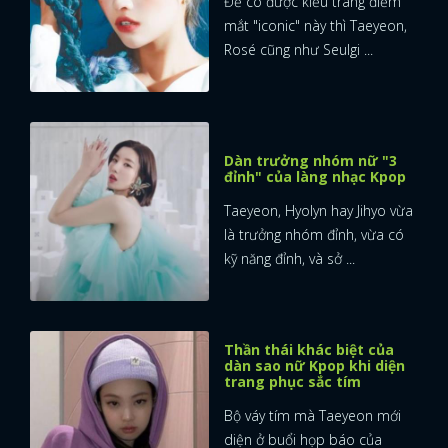
Để có được kiểu trang điểm
mắt "iconic" này thì Taeyeon,
Rosé cũng như Seulgi ...
Dàn trưởng nhóm nữ "3
đỉnh" của làng nhạc Kpop
Taeyeon, Hyolyn hay Jihyo vừa
là trưởng nhóm đỉnh, vừa có
kỹ năng đỉnh, và sở ...
Thần thái khác biệt của
dàn sao nữ Kpop khi diện
trang phục sắc tím
Bộ váy tím mà Taeyeon mới
diện ở buổi họp báo của