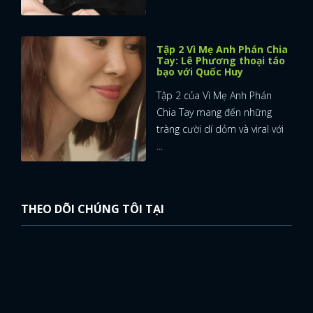
Tập 2 Vì Mẹ Anh Phán Chia
Tay: Lê Phương thoại táo
bạo với Quốc Huy
Tập 2 của Vì Mẹ Anh Phán
Chia Tay mang đến những
tràng cười dí dỏm và viral với
...
THEO DÕI CHÚNG TÔI TẠI