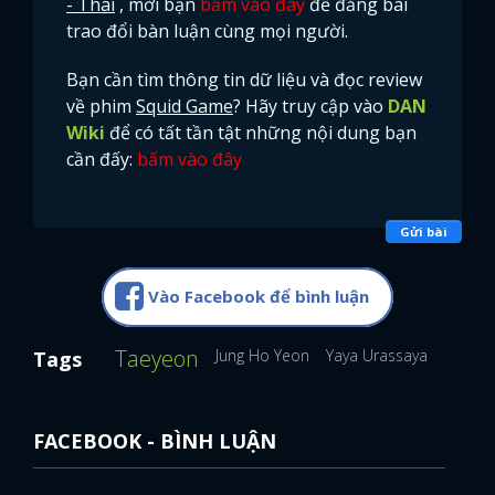
- Thái
, mời bạn
bấm vào đây
để đăng bài
trao đổi bàn luận cùng mọi người.
FACEBOOK
GOOGLE
Bạn cần tìm thông tin dữ liệu và đọc review
về phim
Squid Game
? Hãy truy cập vào
DAN
Wiki
để có tất tần tật những nội dung bạn
cần đấy:
bấm vào đây
Gửi bài
Vào Facebook để bình luận
Taeyeon
Jung Ho Yeon
Yaya Urassaya
Tags
FACEBOOK - BÌNH LUẬN