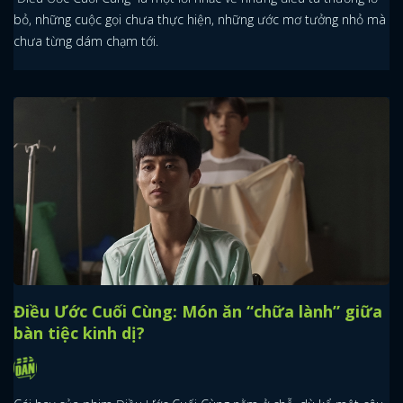
bỏ, những cuộc gọi chưa thực hiện, những ước mơ tưởng nhỏ mà
chưa từng dám chạm tới.
Điều Ước Cuối Cùng: Món ăn “chữa lành” giữa
bàn tiệc kinh dị?