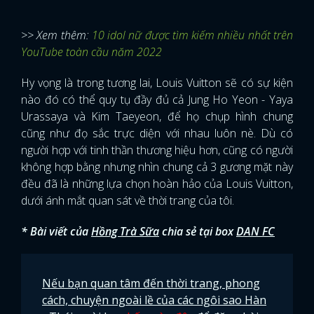
>> Xem thêm:
10 idol nữ được tìm kiếm nhiều nhất trên
YouTube toàn cầu năm 2022
Hy vọng là trong tương lai, Louis Vuitton sẽ có sự kiện
nào đó có thể quy tụ đầy đủ cả Jung Ho Yeon - Yaya
Urassaya và Kim Taeyeon, để họ chụp hình chung
cũng như đọ sắc trực diện với nhau luôn nè. Dù có
người hợp với tinh thần thương hiệu hơn, cũng có người
không hợp bằng nhưng nhìn chung cả 3 gương mặt này
đều đã là những lựa chọn hoàn hảo của Louis Vuitton,
dưới ánh mắt quan sát về thời trang của tôi.
* Bài viết của
Hồng Trà Sữa
chia sẻ tại box
DAN FC
x
Nếu bạn quan tâm đến thời trang, phong
ĐĂNG NHẬP
cách, chuyện ngoài lề của các ngôi sao Hàn