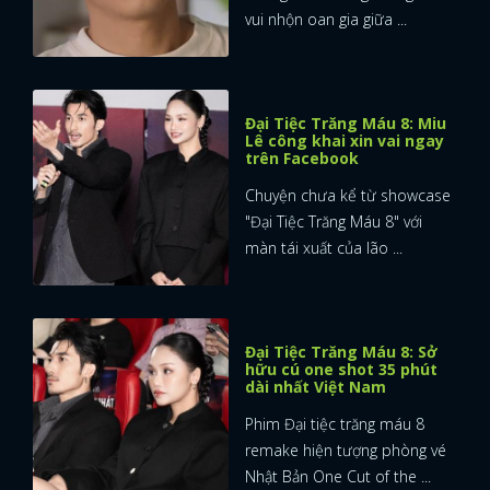
vui nhộn oan gia giữa ...
Đại Tiệc Trăng Máu 8: Miu
Lê công khai xin vai ngay
trên Facebook
Chuyện chưa kể từ showcase
"Đại Tiệc Trăng Máu 8" với
màn tái xuất của lão ...
Đại Tiệc Trăng Máu 8: Sở
hữu cú one shot 35 phút
dài nhất Việt Nam
Phim Đại tiệc trăng máu 8
remake hiện tượng phòng vé
Nhật Bản One Cut of the ...