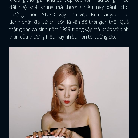
đãi ngộ khá khủng mà thương hiệu này dành cho
trưởng nhóm SNSD. Vậy nên việc Kim Taeyeon có
danh phận đại sứ chỉ còn là vấn đề thời gian thôi. Quả
thật giọng ca sinh năm 1989 trông vậy mà khớp với tinh
thần của thương hiệu này nhiều hơn tôi tưởng đó.