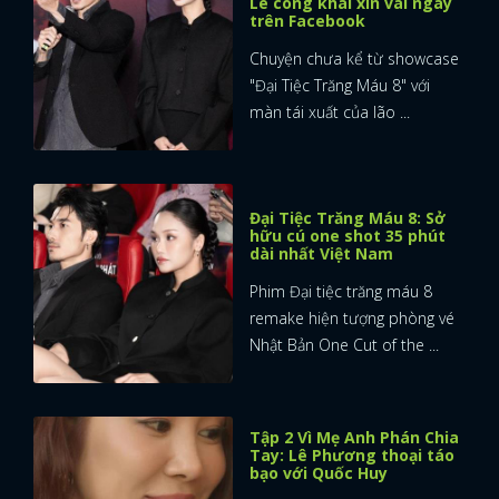
Lê công khai xin vai ngay
trên Facebook
Chuyện chưa kể từ showcase
"Đại Tiệc Trăng Máu 8" với
màn tái xuất của lão ...
Đại Tiệc Trăng Máu 8: Sở
hữu cú one shot 35 phút
dài nhất Việt Nam
Phim Đại tiệc trăng máu 8
remake hiện tượng phòng vé
Nhật Bản One Cut of the ...
Tập 2 Vì Mẹ Anh Phán Chia
Tay: Lê Phương thoại táo
bạo với Quốc Huy