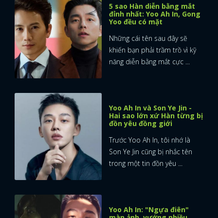
5 sao Hàn diễn bằng mắt
đỉnh nhất: Yoo Ah In, Gong
Yoo đều có mặt
Những cái tên sau đây sẽ
khiến bạn phải trầm trồ vì kỹ
năng diễn bằng mắt cực ...
Yoo Ah In và Son Ye Jin -
Hai sao lớn xứ Hàn từng bị
đồn yêu đồng giới
Trước Yoo Ah In, tôi nhớ là
Son Ye Jin cũng bị nhắc tên
trong một tin đồn yêu ...
Yoo Ah In: "Ngựa điên"
màn ảnh, vướng nhiều