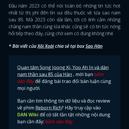
Đầu năm 2023 có thể nói toàn bộ những tin tức hot
nhất từ thị phi đến tin vui đều thuộc về lứa sao nam
sau 85. Mà 2023 còn dài lắm, tôi có linh cảm những
chàng nam thần cùng lứa khác cũng sẽ có tin tức nóng
hổi tiếp theo đây, cùng chờ xem có đúng không nhé.
* Bài viết của
Xôi Xoài
chia sẻ tại box
Sao Hàn
Quan tâm Song Joong Ki, Yoo Ah In và dàn
nam thần sau 85 của Hàn
, mời bạn
bấm
vào đây
để đăng bài trao đổi bàn luận cùng
mọi người.
Bạn cần tìm thông tin dữ liệu và đọc review
về phim
Reborn Rich
? Hãy truy cập vào
DAN Wiki
để có tất tần tật những nội dung
bạn cần đấy:
bấm vào đây