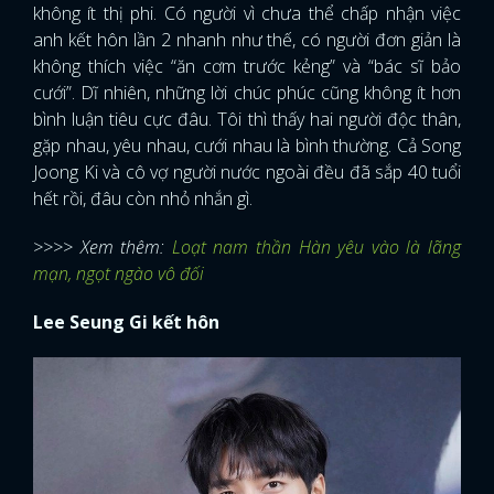
không ít thị phi. Có người vì chưa thể chấp nhận việc
anh kết hôn lần 2 nhanh như thế, có người đơn giản là
không thích việc “ăn cơm trước kẻng” và “bác sĩ bảo
cưới”. Dĩ nhiên, những lời chúc phúc cũng không ít hơn
bình luận tiêu cực đâu. Tôi thì thấy hai người độc thân,
gặp nhau, yêu nhau, cưới nhau là bình thường. Cả Song
Joong Ki và cô vợ người nước ngoài đều đã sắp 40 tuổi
hết rồi, đâu còn nhỏ nhắn gì.
>>>> Xem thêm:
Loạt nam thần Hàn yêu vào là lãng
mạn, ngọt ngào vô đối
Lee Seung Gi kết hôn