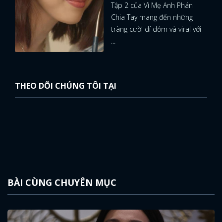
Tập 2 của Vì Mẹ Anh Phán
Chia Tay mang đến những
tràng cười dí dỏm và viral với
...
THEO DÕI CHÚNG TÔI TẠI
BÀI CÙNG CHUYÊN MỤC