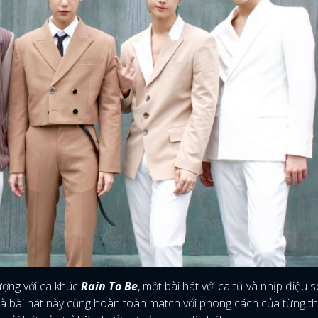
ượng với ca khúc
Rain To Be
, một bài hát với ca từ và nhịp điệu 
à bài hát này cũng hoàn toàn match với phong cách của từng t