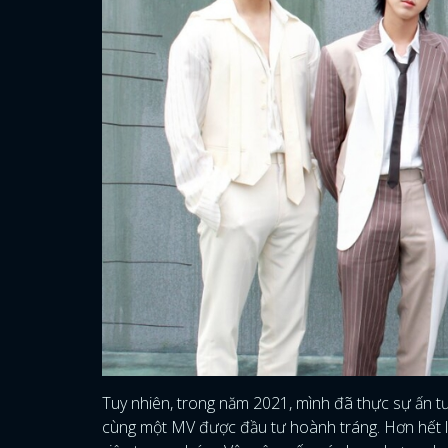
Tuy nhiên, trong năm 2021, mình đã thực sự ấn t
cùng một MV được đầu tư hoành tráng. Hơn hết l