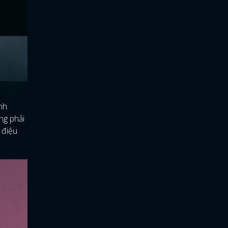
anh
ng phải
 điệu