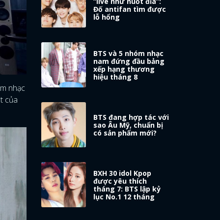
“live như nuốt đĩa”:
Đố antifan tìm được
lỗ hổng
BTS và 5 nhóm nhạc
nam đứng đầu bảng
xếp hạng thương
hiệu tháng 8
óm nhạc
át của
BTS đang hợp tác với
sao Âu Mỹ, chuẩn bị
có sản phẩm mới?
BXH 30 idol Kpop
được yêu thích
tháng 7: BTS lập kỷ
lục No.1 12 tháng