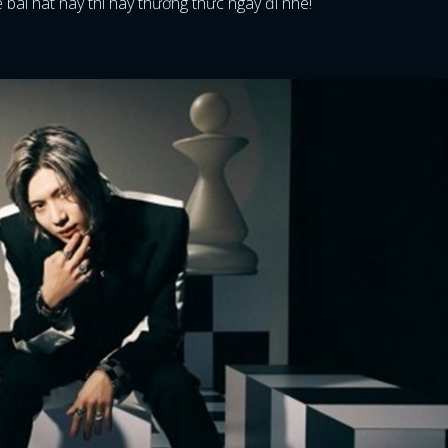
bài hát này thì hãy thưởng thức ngay đi nhé!
ĐĂNG NHẬP