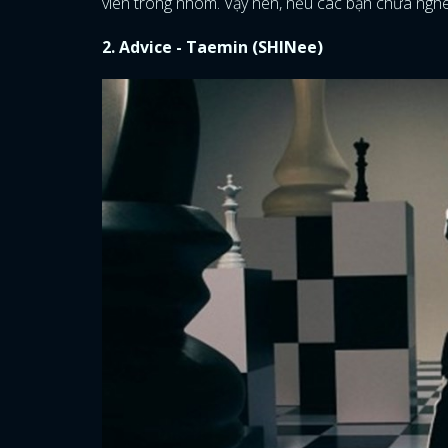
viên trong nhóm. Vậy nên, nếu các bạn chưa nghe 
2. Advice - Taemin (SHINee)