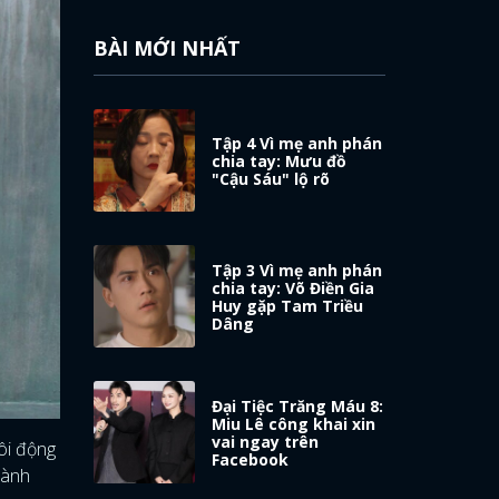
BÀI MỚI NHẤT
Tập 4 Vì mẹ anh phán
chia tay: Mưu đồ
"Cậu Sáu" lộ rõ
Tập 3 Vì mẹ anh phán
chia tay: Võ Điền Gia
Huy gặp Tam Triều
Dâng
Đại Tiệc Trăng Máu 8:
Miu Lê công khai xin
vai ngay trên
sôi động
Facebook
hành