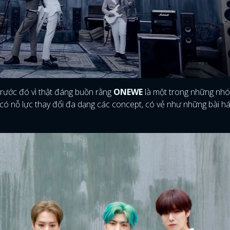
trước đó vì thật đáng buồn rằng
ONEWE
là một trong những nh
 có nỗ lực thay đổi đa dạng các concept, có vẻ như những bài h