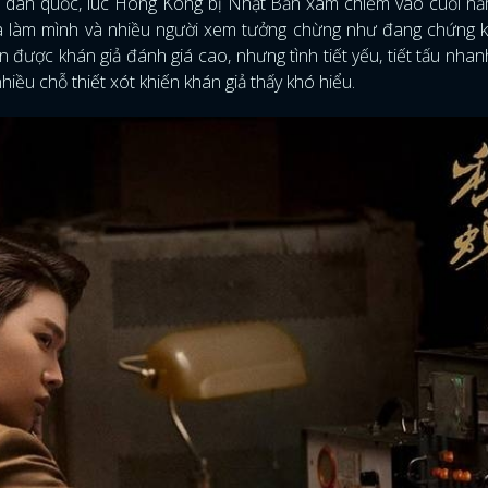
hời dân quốc, lúc Hong Kong bị Nhật Bản xâm chiếm vào cuối n
à làm mình và nhiều người xem tưởng chừng như đang chứng k
n được khán giả đánh giá cao, nhưng tình tiết yếu, tiết tấu nha
hiều chỗ thiết xót khiến khán giả thấy khó hiểu.