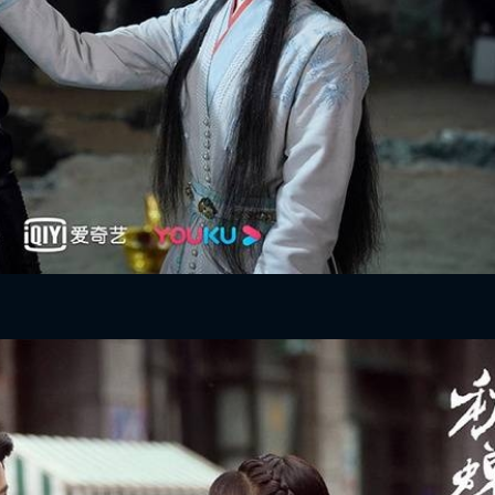
FACEBOOK
GOOGLE