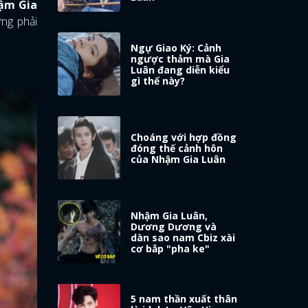
ậm Gia
ng phải
Ngự Giao Ký: Cảnh
ngược thảm mà Gia
Luân đang diễn kiểu
gì thế này?
Choáng với hợp đồng
đóng thế cảnh hôn
của Nhậm Gia Luân
Nhậm Gia Luân,
Dương Dương và
dàn sao nam Cbiz xài
cơ bắp "pha ke"
5 nam thần xuất thân