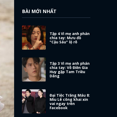
BÀI MỚI NHẤT
Tập 4 Vì mẹ anh phán
chia tay: Mưu đồ
"Cậu Sáu" lộ rõ
Tập 3 Vì mẹ anh phán
chia tay: Võ Điền Gia
Huy gặp Tam Triều
Dâng
Đại Tiệc Trăng Máu 8:
Miu Lê công khai xin
vai ngay trên
Facebook