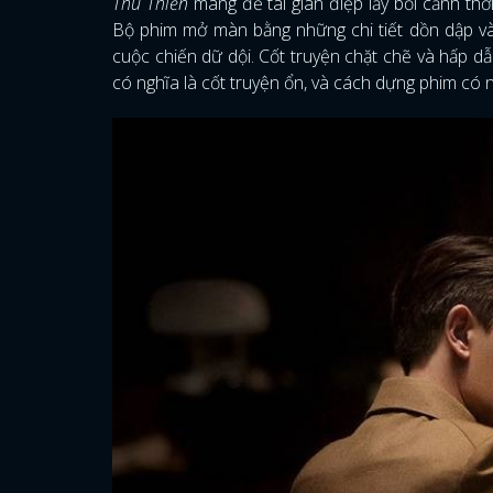
Thu Thiền
mang đề tài gián điệp lấy bối cảnh t
Bộ phim mở màn bằng những chi tiết dồn dập v
cuộc chiến dữ dội. Cốt truyện chặt chẽ và hấp dẫ
có nghĩa là cốt truyện ổn, và cách dựng phim có n