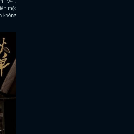
ăm 1941.
iến một
nh không