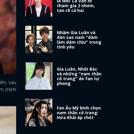
là idol: La Vân Hi
tham gia 2 nhóm,
tan rã cả hai
Nhậm Gia Luân và
dàn sao nam "dám
làm dám chịu" trong
tình yêu
Gia Luân, Nhất Bác
và những "nam thần
cổ trang" do fan tự
iên, sau
phong
im chính
Fan Âu Mỹ bình chọn
nam thần cổ trang:
Hứa Khải áp chót