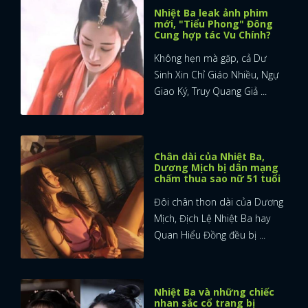
Nhiệt Ba leak ảnh phim
mới, "Tiểu Phong" Đông
Cung hợp tác Vu Chính?
Không hẹn mà gặp, cả Dư
Sinh Xin Chỉ Giáo Nhiều, Ngự
Giao Ký, Truy Quang Giả ...
Chân dài của Nhiệt Ba,
Dương Mịch bị dân mạng
chấm thua sao nữ 51 tuổi
Đôi chân thon dài của Dương
Mịch, Địch Lệ Nhiệt Ba hay
Quan Hiểu Đồng đều bị ...
x
ĐĂNG NHẬP
Nhiệt Ba và những chiếc
nhan sắc cổ trang bị