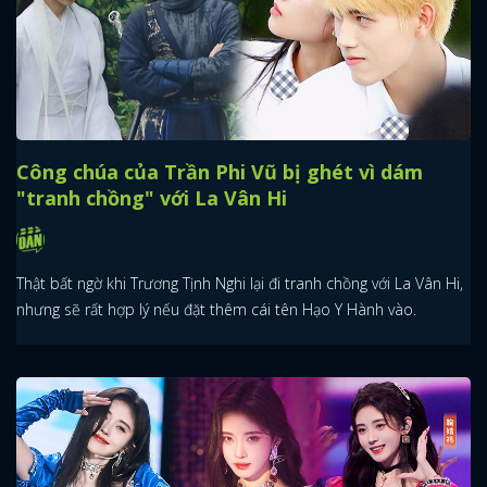
Công chúa của Trần Phi Vũ bị ghét vì dám
"tranh chồng" với La Vân Hi
Thật bất ngờ khi Trương Tịnh Nghi lại đi tranh chồng với La Vân Hi,
nhưng sẽ rất hợp lý nếu đặt thêm cái tên Hạo Y Hành vào.