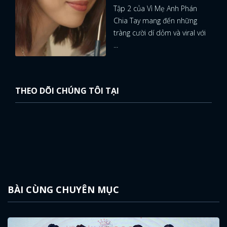
Tập 2 của Vì Mẹ Anh Phán
Chia Tay mang đến những
tràng cười dí dỏm và viral với
...
THEO DÕI CHÚNG TÔI TẠI
BÀI CÙNG CHUYÊN MỤC