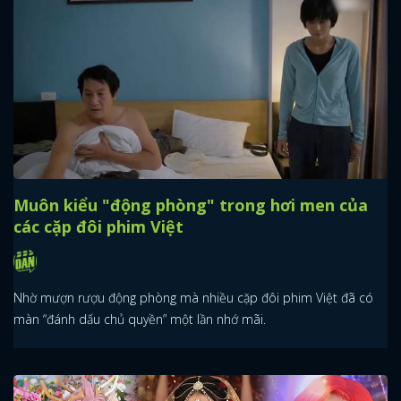
Muôn kiểu "động phòng" trong hơi men của
các cặp đôi phim Việt
Nhờ mượn rượu động phòng mà nhiều cặp đôi phim Việt đã có
màn “đánh dấu chủ quyền” một lần nhớ mãi.