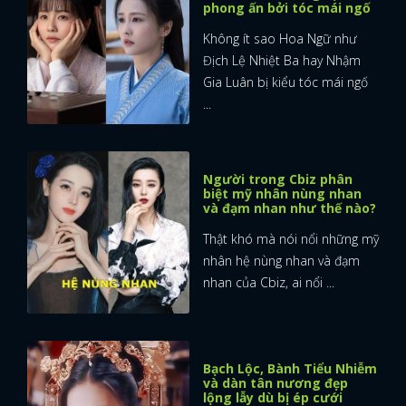
phong ấn bởi tóc mái ngố
FACEBOOK
GOOGLE
Không ít sao Hoa Ngữ như
Địch Lệ Nhiệt Ba hay Nhậm
Gia Luân bị kiểu tóc mái ngố
...
Người trong Cbiz phân
biệt mỹ nhân nùng nhan
và đạm nhan như thế nào?
Thật khó mà nói nổi những mỹ
nhân hệ nùng nhan và đạm
nhan của Cbiz, ai nổi ...
Bạch Lộc, Bành Tiểu Nhiễm
và dàn tân nương đẹp
lộng lẫy dù bị ép cưới