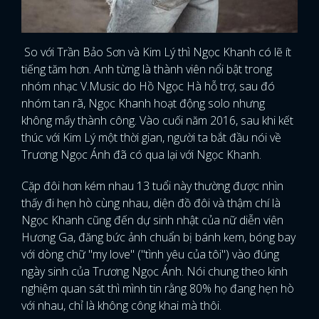
So với Trần Bảo Sơn và Kim Lý thì Ngọc Khanh có lẽ ít
tiếng tăm hơn. Anh từng là thành viên nổi bật trong
nhóm nhạc V.Music do Hồ Ngọc Hà hỗ trợ, sau đó
nhóm tan rã, Ngọc Khanh hoạt động solo nhưng
không mấy thành công. Vào cuối năm 2016, sau khi kết
thúc với Kim Lý một thời gian, người ta bắt đầu nói về
Trương Ngọc Ánh đã có qua lại với Ngọc Khanh.
Cặp đôi hơn kém nhau 13 tuổi này thường được nhìn
thấy đi hẹn hò cùng nhau, diện đồ đôi và thậm chí là
Ngọc Khanh cũng đến dự sinh nhật của nữ diễn viên
Hương Ga, đăng bức ảnh chuẩn bị bánh kem, bóng bay
với dòng chữ "my love" ("tình yêu của tôi") vào đúng
ngày sinh của Trương Ngọc Ánh. Nói chung theo kinh
nghiệm quan sát thì mình tin rằng 80% họ đang hẹn hò
với nhau, chỉ là không công khai mà thôi.