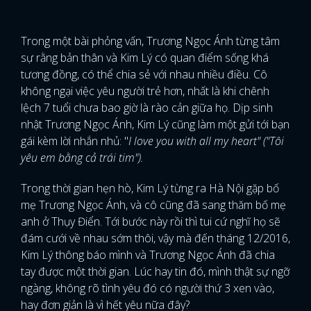
Trong một bài phỏng vấn, Trương Ngọc Ánh từng tâm
sự rằng bản thân và Kim Lý có quan điểm sống khá
tương đồng, có thể chia sẻ với nhau nhiều điều. Cô
không ngại việc yêu người trẻ hơn, nhất là khi chênh
lệch 7 tuổi chưa bao giờ là rào cản giữa họ. Dịp sinh
nhật Trương Ngọc Ánh, Kim Lý cũng làm một gửi tới bạn
gái kèm lời nhắn nhủ: "
I love you with all my heart" ("Tôi
yêu em bằng cả trái tim").
Trong thời gian hẹn hò, Kim Lý từng ra Hà Nội gặp bố
mẹ Trương Ngọc Ánh, và cô cũng đã sang thăm bố mẹ
anh ở Thụy Điển. Tới bước này rồi thì tui cứ nghĩ họ sẽ
đám cưới về nhau sớm thôi, vậy mà đến tháng 12/2016,
Kim Lý thông báo mình và Trương Ngọc Ánh đã chia
tay được một thời gian. Lúc hay tin đó, mình thật sự ngỡ
ngàng, không rõ tình yêu đó có người thứ 3 xen vào,
hay đơn giản là vì hết yêu nữa đây?