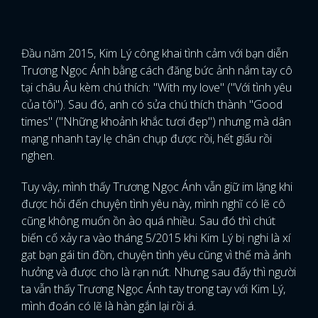
Đầu năm 2015, Kim Lý công khai tình cảm với bạn diễn
Trương Ngọc Ánh bằng cách đăng bức ảnh nắm tay cô
tại châu Âu kèm chú thích: "With my love" ("Với tình yêu
của tôi"). Sau đó, anh có sửa chú thích thành "Good
times" ("Những khoảnh khắc tươi đẹp") nhưng mà dân
mạng nhanh tay lẹ chân chụp được rồi, hết giấu rồi
nghen.
Tuy vậy, mình thấy Trương Ngọc Ánh vẫn giữ im lặng khi
được hỏi đến chuyện tình yêu này, mình nghĩ có lẽ cô
cũng không muốn ồn ào quá nhiều. Sau đó thì chút
biến cố xảy ra vào tháng 5/2015 khi Kim Lý bị nghi là xí
gạt bạn gái tin đồn, chuyện tình yêu cũng vì thế mà ảnh
hưởng và được cho là rạn nứt. Nhưng sau đấy thì người
ta vẫn thấy Trương Ngọc Ánh tay trong tay với Kim Lý,
mình đoán có lẽ là hàn gắn lại rồi á.