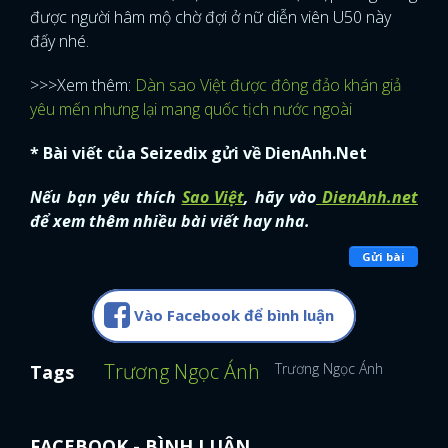
được người hâm mộ chờ đợi ở nữ diễn viên U50 này
đấy nhé.
>>>Xem thêm:
Dàn sao Việt được đông đảo khán giả
yêu mến nhưng lại mang quốc tịch nước ngoài
* Bài viết của Seizedix gửi về DienAnh.Net
Nếu bạn yêu thích
Sao Việt
, hãy vào
DienAnh.net
để xem thêm nhiều bài viết hay nha.
Gửi bài
Vào Facebook để bình luận
Trương Ngọc Ánh
Trương Ngọc Ánh
Kim Lý
Tags
FACEBOOK - BÌNH LUẬN