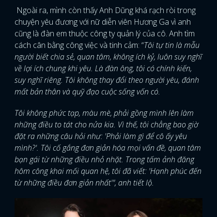
Ngoài ra, mình còn thấy Anh Dũng khá rạch ròi trong
chuyện yêu đương với nữ diễn viên Hương Ga vì anh
cũng là đàn em thuộc công ty quản lý của cô. Anh tìm
cách cân bằng công việc và tinh cảm: “
Tôi tự tin là mẫu
người biết chia sẻ, quan tâm, không ích kỷ, luôn suy nghĩ
về lợi ích chung khi yêu. Là đàn ông, tôi có chính kiến,
suy nghĩ riêng. Tôi không thay đổi theo người yêu, đánh
mất bản thân và quỹ đạo cuộc sống vốn có.
Tôi không phức tạp, màu mè, phải gồng mình lên làm
những điều to tát cho nửa kia. Vì thế, tôi chẳng bao giờ
đặt ra những câu hỏi như: 'Phải làm gì để cô ấy yêu
mình?'. Tôi cố gắng đơn giản hóa mọi vấn đề, quan tâm
bạn gái từ những điều nhỏ nhặt. Trong tấm ảnh đăng
hôm công khai mối quan hệ, tôi đã viết: 'Hạnh phúc đến
từ những điều đơn giản nhất'", anh tiết lộ.