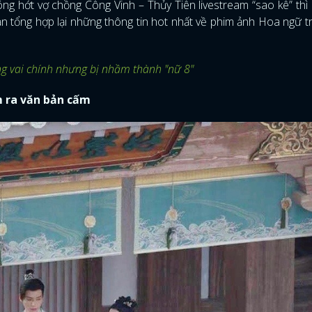
óng hớt vợ chồng Công Vinh – Thủy Tiên livestream “sao kê” thì
ạn tổng hợp lại những thông tin hot nhất về phim ảnh Hoa ngữ t
g vai chính nhưng bị nhầm thành "nữ 8"
m ra văn bản cấm