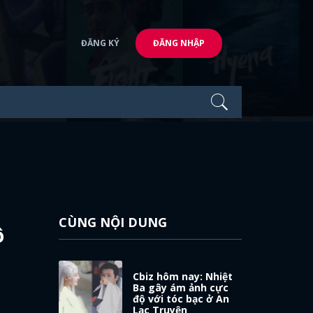
ĐĂNG KÝ
ĐĂNG NHẬP
CÙNG NỘI DUNG
ộ
Cbiz hôm nay: Nhiệt
Ba gây ám ảnh cực
độ với tóc bạc ở An
Lạc Truyện