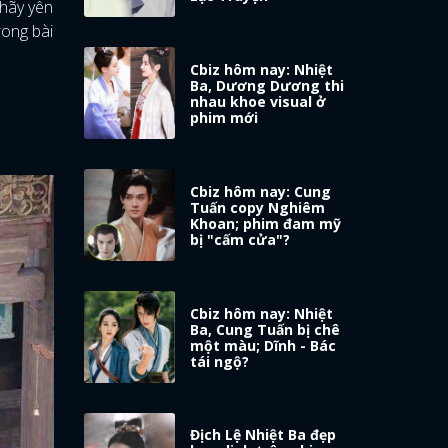
 hãy yên
rong bài
Cbiz hôm nay: Nhiệt
Ba, Dương Dương thi
nhau khoe visual ở
phim mới
Cbiz hôm nay: Cung
Tuấn copy Nghiêm
Khoan; phim đam mỹ
bị "cấm cửa"?
Cbiz hôm nay: Nhiệt
Ba, Cung Tuấn bị chê
một màu; Dĩnh - Bác
tái ngộ?
Địch Lệ Nhiệt Ba đẹp