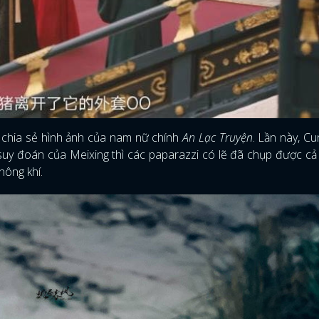
FACEBOOK
GOOGLE
ục chia sẻ hình ảnh của nam nữ chính
An Lạc Truyện
. Lần này, C
uy đoán của Meixing thì các paparazzi có lẽ đã chụp được cả
không khí.