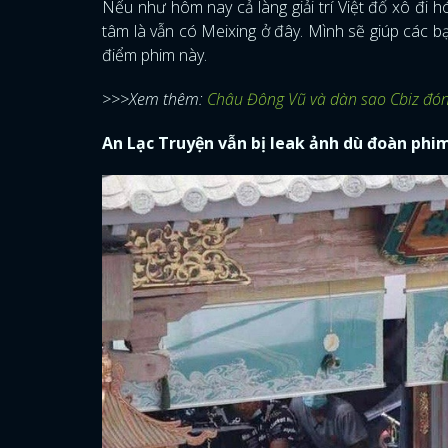
Nếu như hôm nay cả làng giải trí Việt đổ xô đi h
tâm là vẫn có Meixing ở đây. Mình sẽ giúp các b
điểm phim này.
>>>Xem thêm:
Châu Đông Vũ và dàn sao Cbiz đón
An Lạc Truyện vẫn bị leak ảnh dù đoàn phi