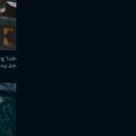
ung Tuấn
 núi ảnh