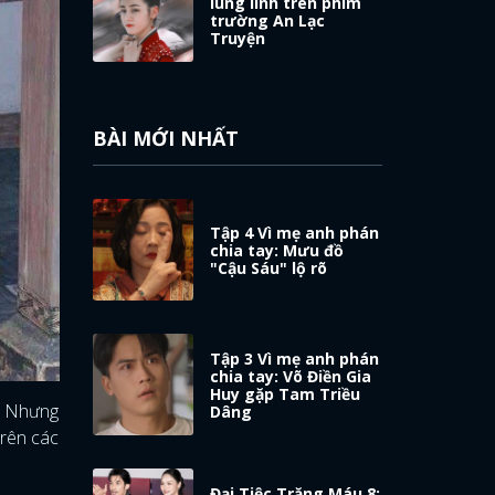
lung linh trên phim
trường An Lạc
Truyện
BÀI MỚI NHẤT
Tập 4 Vì mẹ anh phán
chia tay: Mưu đồ
"Cậu Sáu" lộ rõ
Tập 3 Vì mẹ anh phán
chia tay: Võ Điền Gia
Huy gặp Tam Triều
á? Nhưng
Dâng
trên các
Đại Tiệc Trăng Máu 8: