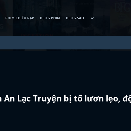
PHIM CHIẾU RẠP
BLOG PHIM
BLOG SAO
An Lạc Truyện bị tố lươn lẹo, đ