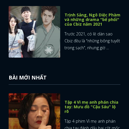
Trịnh Sảng, Ngô Diệc Phàm
và những drama "bể phổi"
của Cbiz năm 2021
Trước 2021, có lẽ dàn sao
Cbiz đều là "những bông tuyết
trong sạch", nhưng giờ ...
BÀI MỚI NHẤT
Tập 4 Vì mẹ anh phán chia
tay: Mưu đồ "Cậu Sáu" lộ
rõ
Tập 4 phim Vì mẹ anh phán
chia tay đánh dấu hai cột mốc