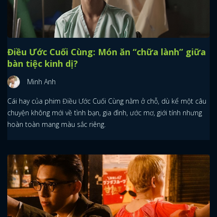
Điều Ước Cuối Cùng: Món ăn “chữa lành” giữa
bàn tiệc kinh dị?
Minh Anh
Cái hay của phim Điều Ước Cuối Cùng nằm ở chỗ, dù kể một câu
chuyện không mới về tình bạn, gia đình, ước mơ, giới tính nhưng
hoàn toàn mang màu sắc riêng.