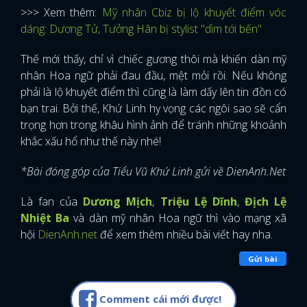
>>> Xem thêm:
Mỹ nhân Cbiz bị lộ khuyết điểm vóc
FACEBOOK
GOOGLE
dáng: Dương Tử, Tưởng Hân bị stylist "dìm tới bến"
Thế mới thấy, chỉ vì chiếc gương thôi mà khiến dàn mỹ
nhân Hoa ngữ phải đau đầu, mệt mỏi rồi. Nếu không
phải là lộ khuyết điểm thì cũng là làm dấy lên tin đồn có
bạn trai. Bởi thế, Khứ Linh hy vọng các ngôi sao sẽ cẩn
trọng hơn trong khâu hình ảnh để tránh những khoảnh
khắc xấu hổ như thế này nhé!
*Bài đóng góp của Tiểu Vũ Khứ Linh gửi về DienAnh.Net
Là fan của
Dương Mịch
,
Triệu Lệ Dĩnh
,
Địch Lệ
Nhiệt Ba
và dàn mỹ nhân Hoa ngữ thì vào mạng xã
hội
DienAnh.net
để xem thêm nhiều bài viết hay nha.
Gửi bài
Comment cái mới được!