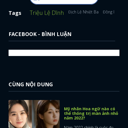
Triệu Lệ Dĩnh
Địch Lệ Nhiệt Ba
Đồng Lệ Á
P
Tags
FACEBOOK - BÌNH LUẬN
CÙNG NỘI DUNG
Mỹ nhân Hoa ngữ nào có
thể thống trị màn ảnh nhỏ
năm 2022?
Năm 2022 chính là cuộc đọ