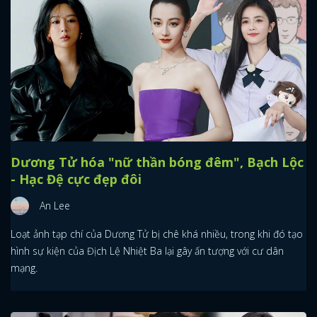
Dương Tử hóa "nữ thần bóng đêm", Bạch Lộc
- Hạc Đệ cực đẹp đôi
An Lee
Loạt ảnh tạp chí của Dương Tử bị chê khá nhiều, trong khi đó tạo
hình sự kiện của Địch Lệ Nhiệt Ba lại gây ấn tượng với cư dân
mạng.