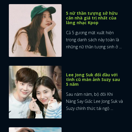
5 nữ thần tượng sở hữu
căn nhà giá trị nhất của
làng nhạc Kpop
Cả 5 gương mặt xuất hiện
trong danh sách này toàn là
những nữ thần tượng sinh ở ...
Lee Jong Suk đối đầu với
tình cũ màn ảnh Suzy sau
5 năm
Sau năm năm, bộ đôi Khi
Nàng Say Giấc Lee Jong Suk và
Suzy chính thức tái ngộ ...