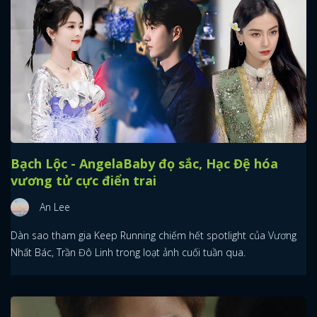
Bạch Lộc - AngelaBaby đọ sắc, Hạc Đệ hóa
vương tử cực điển trai
An Lee
Dàn sao tham gia Keep Running chiếm hết spotlight của Vương
Nhất Bác, Trần Đô Linh trong loạt ảnh cuối tuần qua.