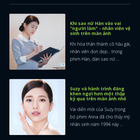
Khi sao nữ Hàn vào vai
"người làm" - nhân viên vệ
sinh trên màn ảnh
Khi hóa thân thành cô hầu gái,
nhân viên dọn dẹp... trong
phim Hàn, dàn sao nữ ...
Suzy và hành trình đáng
khen ngợi hơn một thập
kỷ qua trên màn ảnh nhỏ
Vai diễn mới của Suzy trong
bộ phim Anna đã cho thấy mỹ
nhân sinh năm 1994 này ...