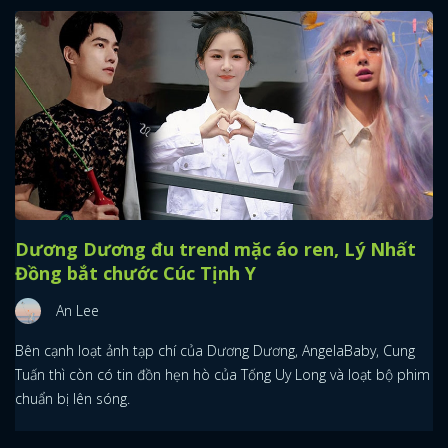
Dương Dương đu trend mặc áo ren, Lý Nhất
Đồng bắt chước Cúc Tịnh Y
An Lee
Bên cạnh loạt ảnh tạp chí của Dương Dương, AngelaBaby, Cung
Tuấn thì còn có tin đồn hẹn hò của Tống Uy Long và loạt bộ phim
chuẩn bị lên sóng.