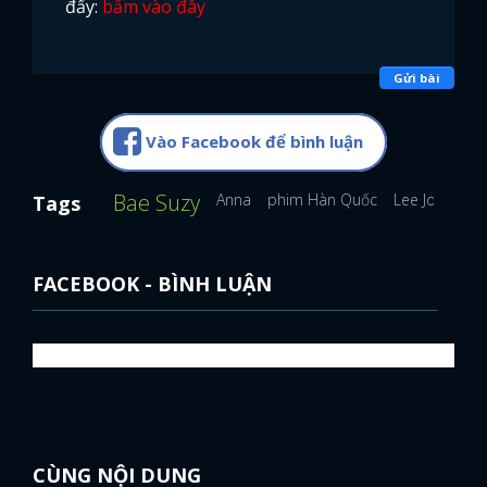
đấy:
bấm vào đây
Gửi bài
Vào Facebook để bình luận
Bae Suzy
Anna
phim Hàn Quốc
Lee Jong Suk
Tags
FACEBOOK - BÌNH LUẬN
CÙNG NỘI DUNG