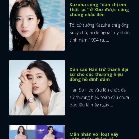
Kazuha cùng "dàn chị em
thất lạc" ở Kbiz được công
chúng nhắc đến
Tôi cứ tưởng Kazuha chỉ giống
Suzy chứ, ai dè ngoài mỹ nhân
sinh năm 1994 ra, ...
Dàn sao Hàn trở thành đại
sứ cho các thương hiệu
đồng hồ đình đám
Han So Hee vừa lên chức đại
sứ thương hiệu toàn cầu chưa
bao lâu là mấy ngày ...
x
ĐĂNG NHẬP
Mãn nhãn với loạt váy