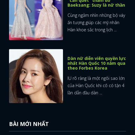
"càn quét" thảm đỏ
Baeksang: Suzy là nữ thần
FACEBOOK
GOOGLE
Cùng ngắm nhìn những bộ váy
ấn tượng giúp các mỹ nhân
Hàn khoe sắc trong lịch ...
Dàn nữ diễn viên quyền lực
nhất Hàn Quốc 10 năm qua
theo Forbes Korea
IU rõ ràng là một ngôi sao lớn
của Hàn Quốc khi cô có tận 4
lần dẫn đầu dàn ...
BÀI MỚI NHẤT