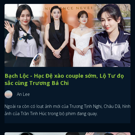
Bạch Lộc - Hạc Đệ xào couple sớm, Lộ Tư đọ
sắc cùng Trương Bá Chi
An Lee
Ngoài ra còn có loạt ảnh mới của Trương Tịnh Nghi, Châu Dã, hình
ảnh của Trần Tinh Húc trong bộ phim đang quay.