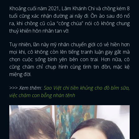
Khoảng cuối năm 2021, Lâm Khánh Chi và chồng kém 8
tuổi cũng xác nhận đường ai nấy đi. Ồn ào sau đó nổ
ra, khi chồng cũ của “công chúa” nói cô không chung
thuỷ khiến hôn nhân tan vỡ.
Tuy nhiên, lần này mỹ nhân chuyển giới có vẻ hiền hơn
mọi khi, cô không còn lên tiếng tranh luận gay gắt mà
chọn cuộc sống bình yên bên con trai. Hơn nữa, cô
cũng chăm chỉ chụp hình cùng tình tin đồn, mặc kệ
miệng đời.
>>> Xem thêm:
Sao Việt chi tiền khủng cho đồ bỉm sữa,
việc chăm con bỗng nhàn tênh