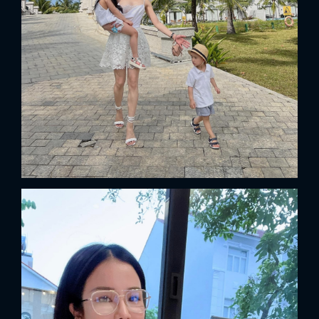
x
ĐĂNG NHẬP