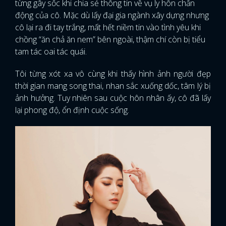
từng gây sốc khi chia sẻ thông tin về vụ ly hôn chấn
động của cô. Mặc dù lấy đại gia ngành xây dựng nhưng
cô lại ra đi tay trắng, mất hết niềm tin vào tình yêu khi
chồng “ăn chả ăn nem” bên ngoài, thậm chí còn bị tiểu
tam tác oai tác quái.
Tôi từng xót xa vô cùng khi thấy hình ảnh người đẹp
thời gian mang song thai, nhan sắc xuống dốc, tâm lý bị
ảnh hưởng. Tuy nhiên sau cuộc hôn nhân ấy, cô đã lấy
lại phong độ, ổn định cuộc sống.