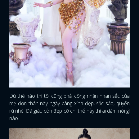
Dù thế nào thì tôi cũng phải công nhận nhan sắc của
mẹ đơn thân này ngày càng xinh đẹp, sắc sảo, quyến
rũ nhé. Đã giàu còn đẹp cỡ chị thế này thì ai dám nói gì
nào.