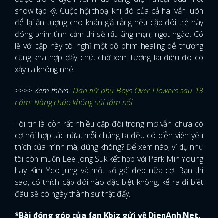
show tạp kỹ. Cuộc hội thoại khi đó của cả hai vẫn luôn
FACEBOOK
GOOGLE
để lại ấn tượng cho khán giả rằng nếu cặp đôi trẻ này
đóng phim tình cảm thì sẽ rất lãng mạn, ngọt ngào. Có
lẽ với cặp này tôi nghĩ một bộ phim healing dễ thương
cũng khá hợp đấy chứ, chờ xem tương lai điều đó có
xảy ra không nhé.
>>>> Xem thêm:
Dàn nữ phụ Boys Over Flowers sau 13
năm: Nàng cháo không sủi tăm nổi
Tôi tin là còn rất nhiều cặp đôi trong mơ vẫn chưa có
cơ hội hợp tác nữa, mỗi chúng ta đều có diễn viên yêu
thích của mình mà, đúng không? Để xem nào, ví dụ như
tôi còn muốn Lee Jong Suk kết hợp với Park Min Young
hay Kim Yoo Jung và một số gái đẹp nữa cơ. Bạn thì
sao, có thích cặp đôi nào đặc biệt không, kể ra đi biết
đâu sẽ có ngày thành sự thật đấy.
*Bài đóng góp của fan Kbiz gửi về DienAnh.Net.