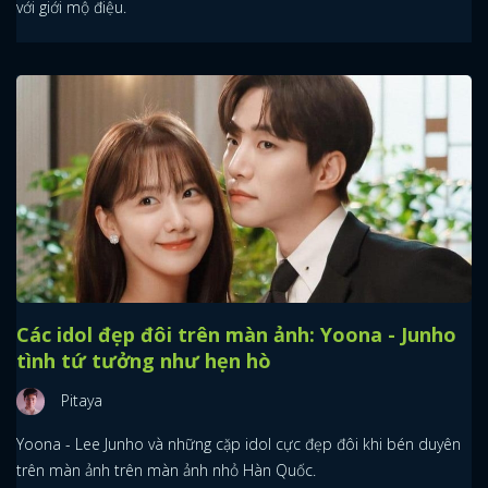
với giới mộ điệu.
Các idol đẹp đôi trên màn ảnh: Yoona - Junho
tình tứ tưởng như hẹn hò
Pitaya
Yoona - Lee Junho và những cặp idol cực đẹp đôi khi bén duyên
trên màn ảnh trên màn ảnh nhỏ Hàn Quốc.