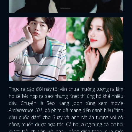
Thực ra cặp đôi này tôi vẫn chưa mường tượng ra lắm
họ sẽ kết hợp ra sao nhưng Knet thì ủng hộ khá nhiều
đấy. Chuyện là Seo Kang Joon từng xem movie
Architecture 101
, bộ phim đã mang đến danh hiệu “tình
đầu quốc dân” cho Suzy và anh rất ấn tượng với cô
x
ĐĂNG NHẬP
nàng, muốn được hợp tác. Cả hai cũng từng có cơ hội
được trò chuyện với nhau bằng điện thoại qua một