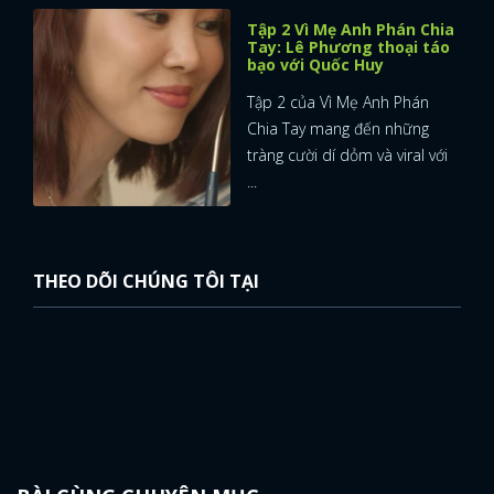
Tập 2 Vì Mẹ Anh Phán Chia
Tay: Lê Phương thoại táo
bạo với Quốc Huy
Tập 2 của Vì Mẹ Anh Phán
Chia Tay mang đến những
tràng cười dí dỏm và viral với
...
THEO DÕI CHÚNG TÔI TẠI