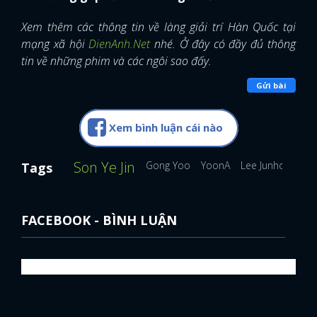
Xem thêm các thông tin về làng giải trí Hàn Quốc tại
mạng xã hội
DienAnh.Net
nhé. Ở đây có đầy đủ thông
tin về những phim và các ngôi sao đấy.
Gửi bài
Xem bình luận cái nào
Son Ye Jin
Gong Yoo
YoonA
Lee Junho
Tags
FACEBOOK - BÌNH LUẬN