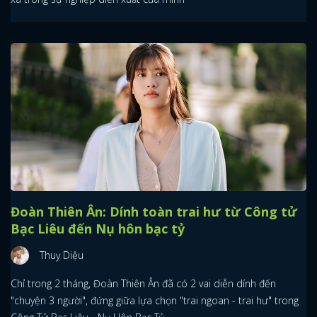
Đoàn Thiên Ân: Dính toàn trai hư từ Công tử
Bạc Liêu đến Nụ hôn bạc tỷ
Thuỵ Diệu
Chỉ trong 2 tháng, Đoàn Thiên Ân đã có 2 vai diễn dính đến
"chuyện 3 người", đứng giữa lựa chọn "trai ngoan - trai hư" trong