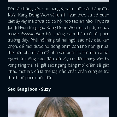
Đều là những siêu sao hạng S, nam - nữ thần hàng đầu
Kbiz, Kang Dong Won và Jun Ji Hyun thực sự có quen
biết ấy vậy mà chưa có cơ hội hợp tác lần nào. Thực ra
Jun Ji Hyun từng gặp Kang Dong Won lúc chị đẹp quay
movie
Assasination
bởi chàng nam thần có tới phim
trường đấy. Phải nói rằng cả hai ngôi sao này đều kén
chọn, để mời được họ đóng phim còn khó hơn gì nữa,
thế nên phần trăm để nhà sản xuất có thể mời cả hai
người là không cao đâu, dù vậy cư dân mạng vẫn hy
vọng rằng trai tài gái sắc ngang bằng mọi điểm sẽ gặp
nhau một lần, dù là thể loại nào chắc chắn cũng sẽ trở
thành bộ phim quốc dân.
Seo Kang Joon - Suzy