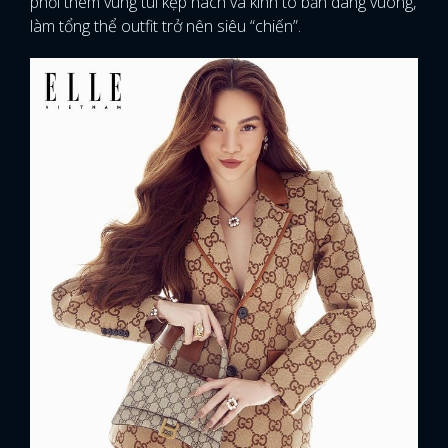
phối thêm vùng túi kẹp nách và kính to bản dáng vuông,
làm tổng thể outfit trở nên siêu “chiến”.