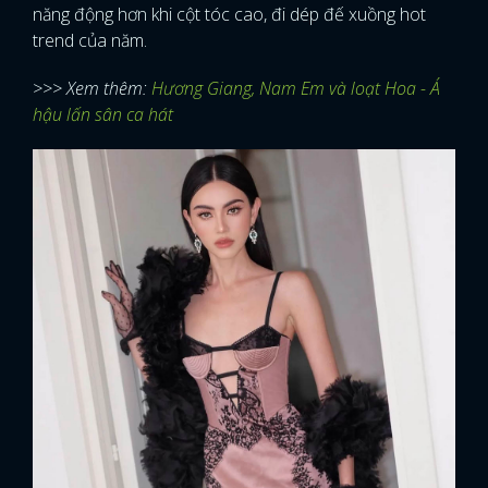
năng động hơn khi cột tóc cao, đi dép đế xuồng hot
trend của năm.
>>> Xem thêm:
Hương Giang, Nam Em và loạt Hoa - Á
hậu lấn sân ca hát