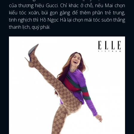
của thương hiệu Gucci. Chỉ khác ở chỗ, nếu Mai chọn
kiểu tóc xoăn, búi gọn gàng để thêm phần trẻ trung,
tinh nghịch thì Hồ Ngọc Hà lại chọn mái tóc suôn thẳng
thanh lịch, quý phái.