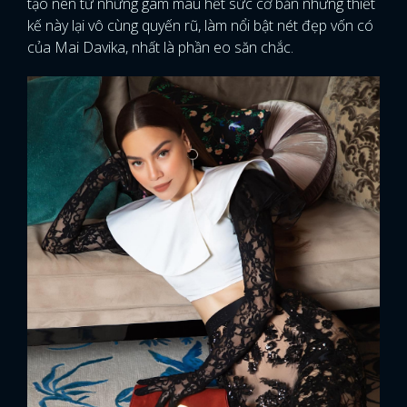
tạo nên từ những gam màu hết sức cơ bản nhưng thiết
kế này lại vô cùng quyến rũ, làm nổi bật nét đẹp vốn có
của Mai Davika, nhất là phần eo săn chắc.