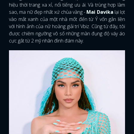
hiệu thời trang xa xỉ, nổi tiếng ưu ái. Và trùng hợp làm
sao, ma nữ đẹp nhất xứ chùa vàng -
Mai Davika
lại lọt
vào mắt xanh của một nhà mốt đến từ Ý vốn gắn liền
với hình ảnh của nữ hoàng giải trí Vbiz. Cũng từ đây, tôi
được chiêm ngưỡng vô số những màn đụng độ váy áo
cực gắt từ 2 mỹ nhân đình đám này.