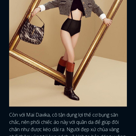
Còn với Mai Davika, cô tận dụng lợi thế cơ bụng săn
chắc, nên phối chiếc áo này với quần da để giúp đôi
chân như được kéo dài ra. Người đẹp xứ chùa vàng