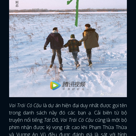
Vai Trái Có Cậu
là dự án hiện đại duy nhất được gọi tên
trong danh sách này đó các bạn ạ. Cải biên từ bộ
truyện nổi tiếng
Tát Dã, Vai Trái Có Cậu
cũng là một bộ
phim nhận được kỳ vọng rất cao khi Phạm Thừa Thừa
và Vương An Vũ đều được đánh giá là sát với hình