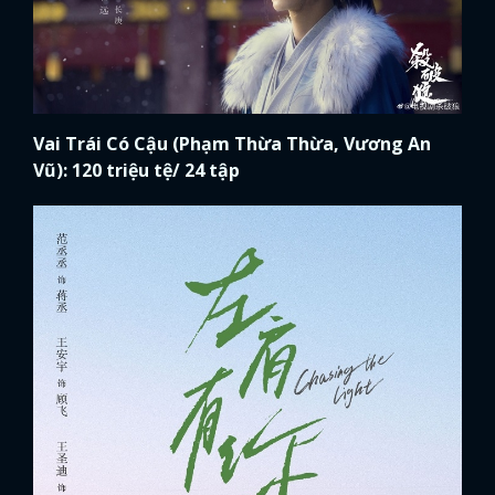
Vai Trái Có Cậu (Phạm Thừa Thừa, Vương An
Vũ): 120 triệu tệ/ 24 tập