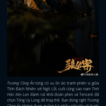
Trương Công Án
từng có vụ ồn ào tranh phiên vị giữa
Tỉnh Bách Nhiên với Ngô Lỗi, cuối cùng sao nam
Tinh
Hán Xán Lạn
đành rút khỏi đoàn phim và Tencent đã
chọn Tống Uy Long để thay thế. Bạn đừng nghĩ
Trương
Công Án
không được quảng bá nhiều nên lép vế trước