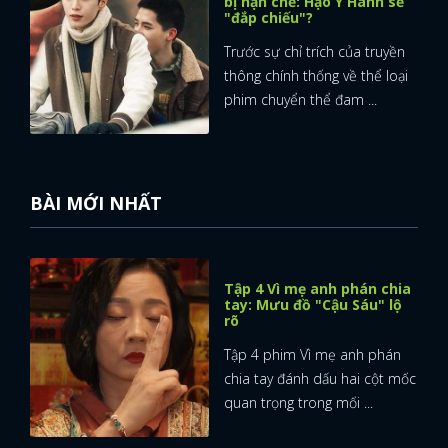
bị hạn chế: Hạo Y Hành sẽ
"đắp chiếu"?
Trước sự chỉ trích của truyền
thông chính thống về thể loại
phim chuyển thể đam ...
BÀI MỚI NHẤT
Tập 4 Vì mẹ anh phán chia
tay: Mưu đồ "Cậu Sáu" lộ
rõ
Tập 4 phim Vì mẹ anh phán
chia tay đánh dấu hai cột mốc
quan trọng trong mối ...