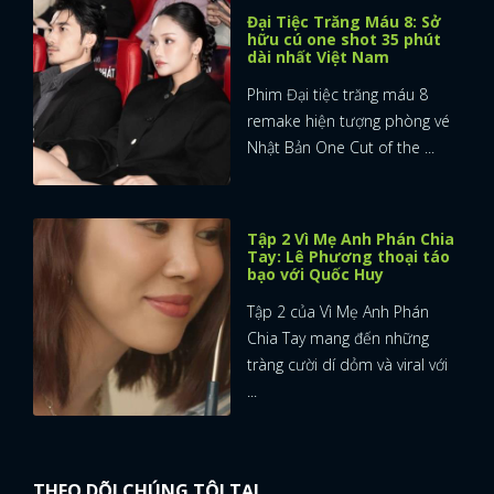
Đại Tiệc Trăng Máu 8: Sở
hữu cú one shot 35 phút
dài nhất Việt Nam
Phim Đại tiệc trăng máu 8
remake hiện tượng phòng vé
Nhật Bản One Cut of the ...
Tập 2 Vì Mẹ Anh Phán Chia
Tay: Lê Phương thoại táo
bạo với Quốc Huy
Tập 2 của Vì Mẹ Anh Phán
Chia Tay mang đến những
tràng cười dí dỏm và viral với
...
THEO DÕI CHÚNG TÔI TẠI