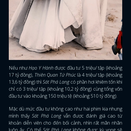
Nếu như
Hạo Y Hành
được đầu tư 5 triệu/ tập (khoảng
17 tỷ đồng),
Thiên Quan Tứ Phúc
là 4 triệu/ tập (khoảng
13,6 tỷ đồng) thì
Sát Phá Lang
có phần hơi khiêm tốn khi
chỉ có 3 triệu/ tập (khoảng 10,2 tỷ đồng) cùng tổng vốn
đầu tư vào khoảng 150 triệu tệ (khoảng 510 tỷ đồng).
Mặc dù mức đầu tư không cao như hai phim kia nhưng
mình thấy
Sát Phá Lang
vẫn được đánh giá cao từ
x
ĐĂNG NHẬP
khoản diễn viên cho đến bối cảnh, nhìn rất mãn nhãn
luôn ấy. Có thể
Sát Phá Lang
không được kỳ vọng sẽ