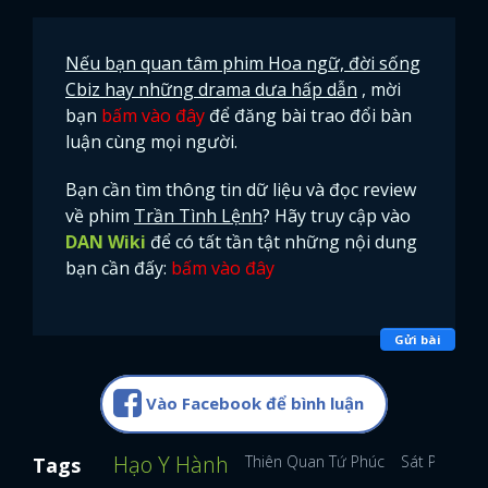
Nếu bạn quan tâm phim Hoa ngữ, đời sống
Cbiz hay những drama dưa hấp dẫn
, mời
bạn
bấm vào đây
để đăng bài trao đổi bàn
luận cùng mọi người.
Bạn cần tìm thông tin dữ liệu và đọc review
về phim
Trần Tình Lệnh
? Hãy truy cập vào
DAN Wiki
để có tất tần tật những nội dung
bạn cần đấy:
bấm vào đây
Gửi bài
Vào Facebook để bình luận
Hạo Y Hành
Thiên Quan Tứ Phúc
Sát Phá Lan
Tags