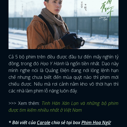
Cả 5 bộ phim trên đều được đầu tư đến mấy nghìn tỷ
đồng, trong đó
Hạo Y Hành
là ngốn tiền nhất. Dạo này
mình nghe nói là Quảng Điện đang nới lỏng lệnh hạn
chế nhưng chưa biết đến mùa quýt nào thì phim mới
chiếu được. Nếu mà rơi cảnh nằm kho vô thời hạn thì
các nhà làm phim lỗ nặng luôn đấy.
>>> Xem thêm:
Tinh Hán Xán Lạn và những bộ phim
được tìm kiếm nhiều nhất ở Việt Nam
* Bài viết của
Carole
chia sẻ tại box
Phim Hoa Ngữ