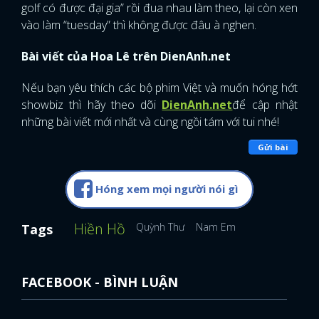
golf có được đại gia” rồi đua nhau làm theo, lại còn xen
vào làm “tuesday” thì không được đâu à nghen.
Bài viết của Hoa Lê trên DienAnh.net
Nếu bạn yêu thích các bộ phim Việt và muốn hóng hớt
showbiz thì hãy theo dõi
DienAnh.net
để cập nhật
những bài viết mới nhất và cùng ngồi tám với tui nhé!
Gửi bài
Hóng xem mọi người nói gì
Hiền Hồ
Quỳnh Thư
Nam Em
Tags
FACEBOOK - BÌNH LUẬN