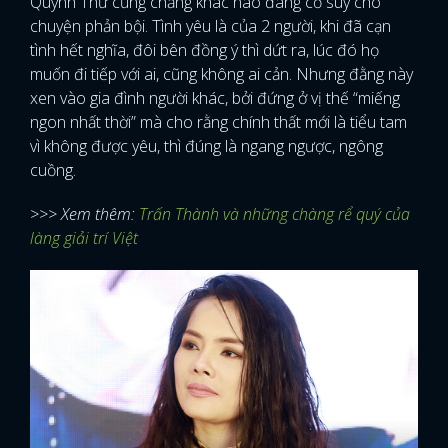
Quỳnh Thư cũng chẳng khác nào đang cổ suý cho
chuyện phản bội. Tình yêu là của 2 người, khi đã cạn
tình hết nghĩa, đôi bên đồng ý thì dứt ra, lúc đó họ
muốn đi tiếp với ai, cũng không ai cản. Nhưng đằng này
xen vào gia đình người khác, bởi đứng ở vị thế “miếng
ngon nhất thời” mà cho rằng chính thất mới là tiểu tam
vì không được yêu, thì đúng là ngang ngược, ngông
cuồng.
>>> Xem thêm:
Trấn Thành và những chàng rể quý của
làng giải trí Việt
x
ĐĂNG NHẬP