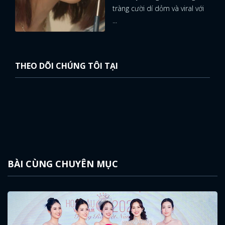
tràng cười dí dỏm và viral với
...
THEO DÕI CHÚNG TÔI TẠI
BÀI CÙNG CHUYÊN MỤC