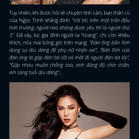
Tuy nhiên, khi được hỏi về chuyện tình cảm, bạn thân cũ
của Ngọc Trinh khẳng định:
“Với tôi, trên một trận đấu
tình trường, người nào không được yêu thì là người thứ
3”
. Đã vậy, lúc gia đình người ta “toang”, chị còn khiêu
khích, mỉa mai bóng gió trên mạng:
"Đàn ông bản lĩnh
dùng sự dịu dàng để phụ nữ nhận sai", "Bản lĩnh của
đàn ông là gặp đàn bà tốt và mất đi người đàn bà tồi",
"Gặp nhau muộn chẳng sao, anh đúng độ chín chắn,
em sang tuổi dịu dàng",...