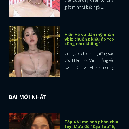
Việt dưới đây khiến tôi phải
giật mình vì bất ngờ ...
Hiền Hồ và dàn mỹ nhân
Vbiz chuộng kiểu áo "có
cũng như không"
Cùng tôi chiêm ngưỡng sắc
vóc Hiền Hồ, Minh Hằng và
dàn mỹ nhân Vbiz khi cùng ...
BÀI MỚI NHẤT
Tập 4 Vì mẹ anh phán chia
tay: Mưu đồ "Cậu Sáu" lộ