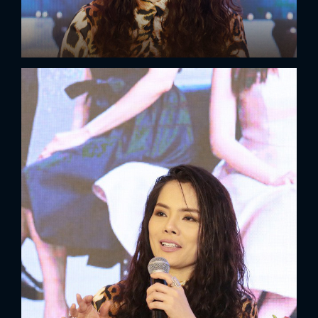
FACEBOOK
GOOGLE