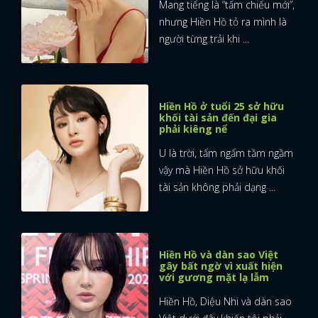
Mang tiếng là “tấm chiếu mới”,
nhưng Hiền Hồ tỏ ra mình là
người từng trải khi ...
Hiền Hồ ở tuổi 25 sở hữu
khối tài sản đến đại gia
phải kiêng nể
U là trời, tẩm ngẩm tầm ngầm
vậy mà Hiền Hồ sở hữu khối
tài sản không phải dạng ...
Hiền Hồ và dàn sao Việt
gây bất ngờ vì xuất hiện
với gương mặt lạ lẫm
Hiền Hồ, Diệu Nhi và dàn sao