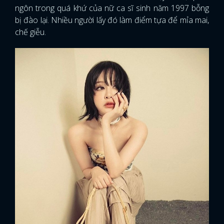
ngôn trong quá khứ của nữ ca sĩ sinh năm 1997 bỗng
bị đào lại. Nhiều người lấy đó làm điểm tựa để mỉa mai,
chế giễu.