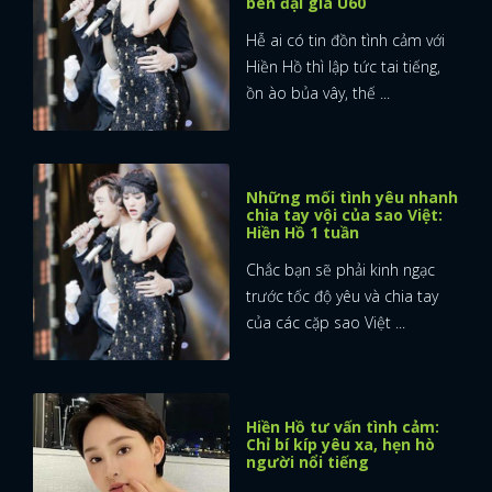
bên đại gia U60
Hễ ai có tin đồn tình cảm với
Hiền Hồ thì lập tức tai tiếng,
ồn ào bủa vây, thế ...
Những mối tình yêu nhanh
chia tay vội của sao Việt:
Hiền Hồ 1 tuần
Chắc bạn sẽ phải kinh ngạc
trước tốc độ yêu và chia tay
của các cặp sao Việt ...
Hiền Hồ tư vấn tình cảm:
Chỉ bí kíp yêu xa, hẹn hò
người nổi tiếng