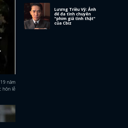
Lương Triều Vỹ: Ảnh
đế đa tình chuyên
"phim giả tình thật"
của Cbiz
n 19 năm
c hôn lễ