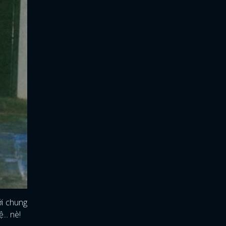
ới chung
.. nè!