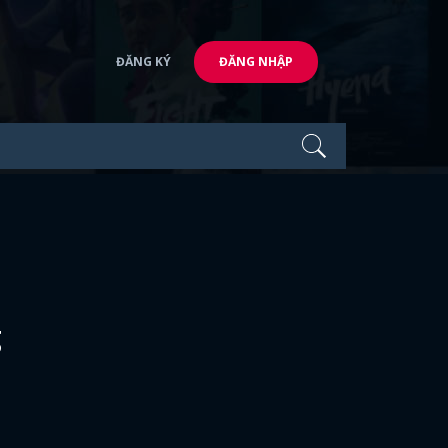
ĐĂNG KÝ
ĐĂNG NHẬP
g