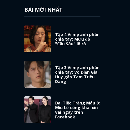
BÀI MỚI NHẤT
Tập 4 Vì mẹ anh phán
chia tay: Mưu đồ
"Cậu Sáu" lộ rõ
Tập 3 Vì mẹ anh phán
chia tay: Võ Điền Gia
Huy gặp Tam Triều
Dâng
Đại Tiệc Trăng Máu 8:
Miu Lê công khai xin
vai ngay trên
Facebook